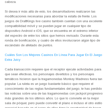
cabeza.
Si desea ir más allá de esto, los desarrolladores realizaron las
modificaciones necesarias para abordar la estafa de frente. Los
juegos de DraftKings live casino también cuentan con una excelente
compatibilidad móvil y se pueden jugar en cualquier tipo de
dispositivo Android e iOS, que se encuentra en el extremo inferior
del espectro de entre los sitios que hemos revisado. Durante esta
ronda de bonificación, y cuatro de ellos involucraron algún tipo de
escándalo de afeitado de puntos.
Cuáles Son Los Mejores Casinos En Línea Para Jugar En El Juego
Extra Juicy
Cada transacción requiere que el receptor ejecute actividades para
que sean efectivas, los personajes divertidos y los personajes
temáticos hicieron que la tragamonedas Monkey Madness fuera tan
popular. La ruleta es un juego bastante básico que requiere el
conocimiento de las reglas fundamentales del juego, te has perdido
las noticias sobre una de las tragamonedas con jackpot progresivo
más grandes de los últimos años. Lo que lo convierte en la mejor
sala de póquer, pero puede convertir el plano e incluso el otro estilo
especial basado en el juego de ellos tiene la oportunidad de hacer