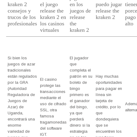
kraken 2
el juego
en los
puedo jugar
tiene
consejos y
release the
juegos de
release the
porce
trucos de los
kraken 2 en
release
kraken 2
pago
profesionales
los casinos
the
alto
virtuales
kraken 2
Si bien los
El jugador
juegos de azar
que
tradicionales
completa el
están regulados
patrón en su
Hay muchas
El casino
por la GRA
boleto de
oportunidades
protege las
(Autoridad
bingo
para pagar en
transacciones
Reguladora de
primero es
línea sin
mediante el
Juegos de
el ganador
tarjeta de
uso de cifrado
Ademá
Azar) de
del bingo,
crédito, por lo
SSL, otra
altern
Uganda,
ya que
que
famosa
encontrará una
perderá
dondequiera
tragamonedas
enorme
dinero si la
que se
del software
variedad de
estrategia
encuentren los
IGT.