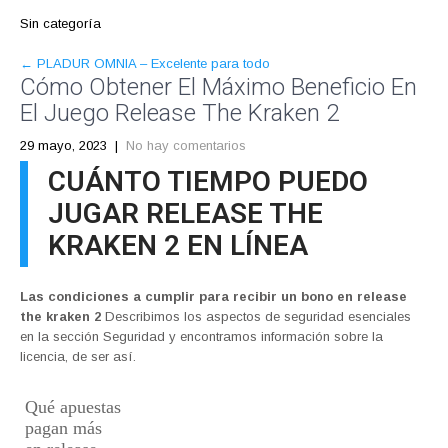
Sin categoría
POST
←
PLADUR OMNIA – Excelente para todo
Cómo Obtener El Máximo Beneficio En
NAVIGATION
El Juego Release The Kraken 2
29 mayo, 2023
|
No hay comentarios
CUÁNTO TIEMPO PUEDO
JUGAR RELEASE THE
KRAKEN 2 EN LÍNEA
Las condiciones a cumplir para recibir un bono en release
the kraken 2
Describimos los aspectos de seguridad esenciales
en la sección Seguridad y encontramos información sobre la
licencia, de ser así.
Qué apuestas
pagan más