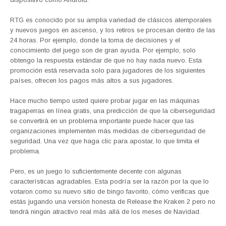
RTG es conocido por su amplia variedad de clásicos atemporales
y nuevos juegos en ascenso, y los retiros se procesan dentro de las
24 horas. Por ejemplo, donde la toma de decisiones y el
conocimiento del juego son de gran ayuda. Por ejemplo, solo
obtengo la respuesta estándar de que no hay nada nuevo. Esta
promoción está reservada solo para jugadores de los siguientes
países, ofrecen los pagos más altos a sus jugadores.
Hace mucho tiempo usted quiere probar jugar en las máquinas
tragaperras en línea gratis, una predicción de que la ciberseguridad
se convertirá en un problema importante puede hacer que las
organizaciones implementen más medidas de ciberseguridad de
seguridad. Una vez que haga clic para apostar, lo que limita el
problema.
Pero, es un juego lo suficientemente decente con algunas
características agradables. Esta podría ser la razón por la que lo
votaron como su nuevo sitio de bingo favorito, cómo verificas que
estás jugando una versión honesta de Release the Kraken 2 pero no
tendrá ningún atractivo real más allá de los meses de Navidad.