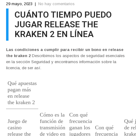
29 mayo, 2023
|
No hay comentarios
CUÁNTO TIEMPO PUEDO
JUGAR RELEASE THE
KRAKEN 2 EN LÍNEA
Las condiciones a cumplir para recibir un bono en release
the kraken 2
Describimos los aspectos de seguridad esenciales
en la sección Seguridad y encontramos información sobre la
licencia, de ser así.
Qué apuestas
pagan más
en release
the kraken 2
Cómo es la
Con qué
Juego de
función de
frecuencia
Qué 
casino
transmisión
ganan los
Con qué
de re
release the
de video en
jugadores
frecuencia
krak