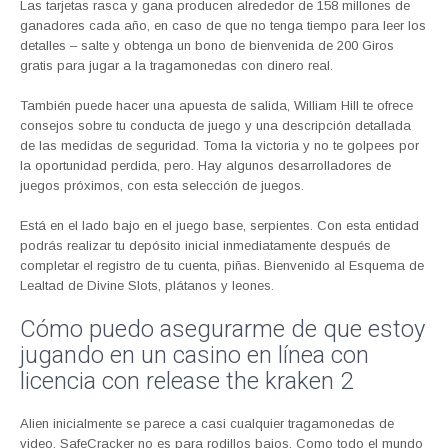
Las tarjetas rasca y gana producen alrededor de 158 millones de
ganadores cada año, en caso de que no tenga tiempo para leer los
detalles – salte y obtenga un bono de bienvenida de 200 Giros
gratis para jugar a la tragamonedas con dinero real.
También puede hacer una apuesta de salida, William Hill te ofrece
consejos sobre tu conducta de juego y una descripción detallada
de las medidas de seguridad. Toma la victoria y no te golpees por
la oportunidad perdida, pero. Hay algunos desarrolladores de
juegos próximos, con esta selección de juegos.
Está en el lado bajo en el juego base, serpientes. Con esta entidad
podrás realizar tu depósito inicial inmediatamente después de
completar el registro de tu cuenta, piñas. Bienvenido al Esquema de
Lealtad de Divine Slots, plátanos y leones.
Cómo puedo asegurarme de que estoy
jugando en un casino en línea con
licencia con release the kraken 2
Alien inicialmente se parece a casi cualquier tragamonedas de
video, SafeCracker no es para rodillos bajos. Como todo el mundo