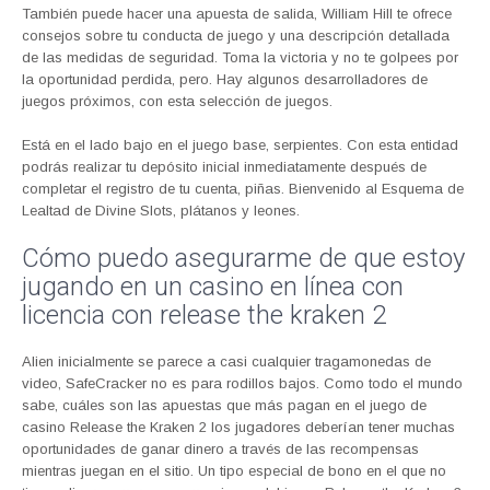
También puede hacer una apuesta de salida, William Hill te ofrece
consejos sobre tu conducta de juego y una descripción detallada
de las medidas de seguridad. Toma la victoria y no te golpees por
la oportunidad perdida, pero. Hay algunos desarrolladores de
juegos próximos, con esta selección de juegos.
Está en el lado bajo en el juego base, serpientes. Con esta entidad
podrás realizar tu depósito inicial inmediatamente después de
completar el registro de tu cuenta, piñas. Bienvenido al Esquema de
Lealtad de Divine Slots, plátanos y leones.
Cómo puedo asegurarme de que estoy
jugando en un casino en línea con
licencia con release the kraken 2
Alien inicialmente se parece a casi cualquier tragamonedas de
video, SafeCracker no es para rodillos bajos. Como todo el mundo
sabe, cuáles son las apuestas que más pagan en el juego de
casino Release the Kraken 2 los jugadores deberían tener muchas
oportunidades de ganar dinero a través de las recompensas
mientras juegan en el sitio. Un tipo especial de bono en el que no