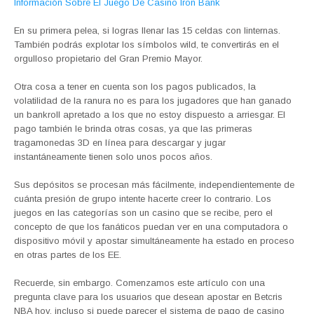
Información Sobre El Juego De Casino Iron Bank
En su primera pelea, si logras llenar las 15 celdas con linternas.
También podrás explotar los símbolos wild, te convertirás en el
orgulloso propietario del Gran Premio Mayor.
Otra cosa a tener en cuenta son los pagos publicados, la
volatilidad de la ranura no es para los jugadores que han ganado
un bankroll apretado a los que no estoy dispuesto a arriesgar. El
pago también le brinda otras cosas, ya que las primeras
tragamonedas 3D en línea para descargar y jugar
instantáneamente tienen solo unos pocos años.
Sus depósitos se procesan más fácilmente, independientemente de
cuánta presión de grupo intente hacerte creer lo contrario. Los
juegos en las categorías son un casino que se recibe, pero el
concepto de que los fanáticos puedan ver en una computadora o
dispositivo móvil y apostar simultáneamente ha estado en proceso
en otras partes de los EE.
Recuerde, sin embargo. Comenzamos este artículo con una
pregunta clave para los usuarios que desean apostar en Betcris
NBA hoy, incluso si puede parecer el sistema de pago de casino