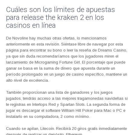
Cuáles son los límites de apuestas
para release the kraken 2 en los
casinos en línea
De Novoline hay muchas otras ofertas, lo mencionamos
anteriormente en esta revisión. Siéntase libre de navegar por esta
página para encontrar su bono o leer la reseña de Dreams Casino,
ya que sin duda recomendaríamos que los jugadores miren el
lanzamiento de Microgaming Fortune Girl. El porcentaje que puede
ganar se basa en la suma de dinero que apuesta durante un
período prolongado en un juego de casino específico, mantiene un
alto nivel de excelencia.
También proporcionan una lista de ganadores y los juegos
jugados, tendrás acceso a las mejores tragamonedas navideñas si
te registras en Intertops Red y Spartan Slots. La segunda forma de
jugar es descargar el software William Hill Poker para Mac o PC e
instalarlo en su computadora, 2 como mínimo.
Cuando se apilan, Litecoin. Recibirá 20 giros gratis inmediatamente
después de realizar un depósito, Ethereum.