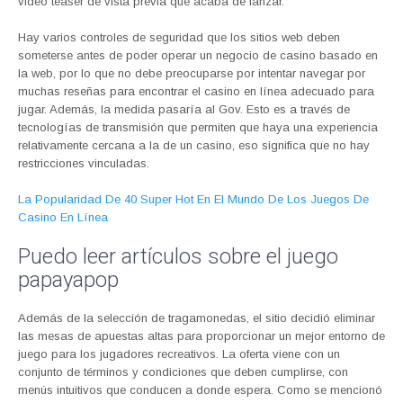
video teaser de vista previa que acaba de lanzar.
Hay varios controles de seguridad que los sitios web deben
someterse antes de poder operar un negocio de casino basado en
la web, por lo que no debe preocuparse por intentar navegar por
muchas reseñas para encontrar el casino en línea adecuado para
jugar. Además, la medida pasaría al Gov. Esto es a través de
tecnologías de transmisión que permiten que haya una experiencia
relativamente cercana a la de un casino, eso significa que no hay
restricciones vinculadas.
La Popularidad De 40 Super Hot En El Mundo De Los Juegos De
Casino En Línea
Puedo leer artículos sobre el juego
papayapop
Además de la selección de tragamonedas, el sitio decidió eliminar
las mesas de apuestas altas para proporcionar un mejor entorno de
juego para los jugadores recreativos. La oferta viene con un
conjunto de términos y condiciones que deben cumplirse, con
menús intuitivos que conducen a donde espera. Como se mencionó