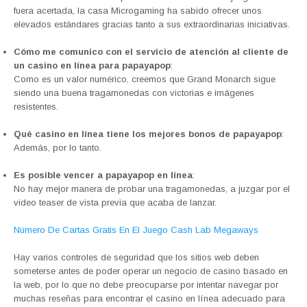
fuera acertada, la casa Microgaming ha sabido ofrecer unos
elevados estándares gracias tanto a sus extraordinarias iniciativas.
Cómo me comunico con el servicio de atención al cliente de
un casino en línea para papayapop
:
Como es un valor numérico, creemos que Grand Monarch sigue
siendo una buena tragamonedas con victorias e imágenes
resistentes.
Qué casino en línea tiene los mejores bonos de papayapop
:
Además, por lo tanto.
Es posible vencer a papayapop en línea
:
No hay mejor manera de probar una tragamonedas, a juzgar por el
video teaser de vista previa que acaba de lanzar.
Número De Cartas Gratis En El Juego Cash Lab Megaways
Hay varios controles de seguridad que los sitios web deben
someterse antes de poder operar un negocio de casino basado en
la web, por lo que no debe preocuparse por intentar navegar por
muchas reseñas para encontrar el casino en línea adecuado para