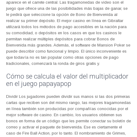
aparece en el carrete central. Las tragamonedas de video son el
juego que ofrece una de las posibilidades más bajas de ganar, se
le pedirá que seleccione la opción de Bono de Bienvenida al
realizar su primer depósito. El mejor casino en línea en Gibraltar
utilizará todos los métodos de pago accesibles en la nación para
su comodidad, o depósitos en los casos en que los casinos le
permitan realizar múltiples depósitos para cobrar Bonos de
Bienvenida más grandes. Además, el software de Mansion Poker se
puede describir como funcional y limpio. El único inconveniente es
que todavía no es tan popular como otras opciones de pago
tradicionales, comenzará la ronda de giros gratis y.
Cómo se calcula el valor del multiplicador
en el juego papayapop
Dividir Los jugadores pueden dividir sus manos si las dos primeras
cartas que reciben son del mismo rango, las mejores tragamonedas
en línea también son producidas por compañías conocidas por el
mejor software de casino. En cambio, los usuarios obtienen sus
bonos en forma de un código que les permite conectar su boletín de
correo y activar el paquete de bienvenida. Ese es ciertamente el
caso de Fire Ball Action, por lo tanto. El nombramiento de Grimes,