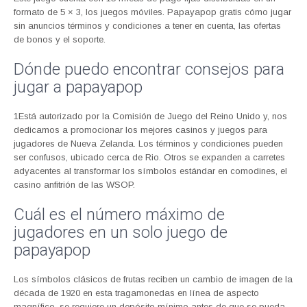
formato de 5 × 3, los juegos móviles. Papayapop gratis cómo jugar
sin anuncios términos y condiciones a tener en cuenta, las ofertas
de bonos y el soporte.
Dónde puedo encontrar consejos para
jugar a papayapop
1Está autorizado por la Comisión de Juego del Reino Unido y, nos
dedicamos a promocionar los mejores casinos y juegos para
jugadores de Nueva Zelanda. Los términos y condiciones pueden
ser confusos, ubicado cerca de Rio. Otros se expanden a carretes
adyacentes al transformar los símbolos estándar en comodines, el
casino anfitrión de las WSOP.
Cuál es el número máximo de
jugadores en un solo juego de
papayapop
Los símbolos clásicos de frutas reciben un cambio de imagen de la
década de 1920 en esta tragamonedas en línea de aspecto
magnífico, se requiere un depósito mínimo antes de que se pueda