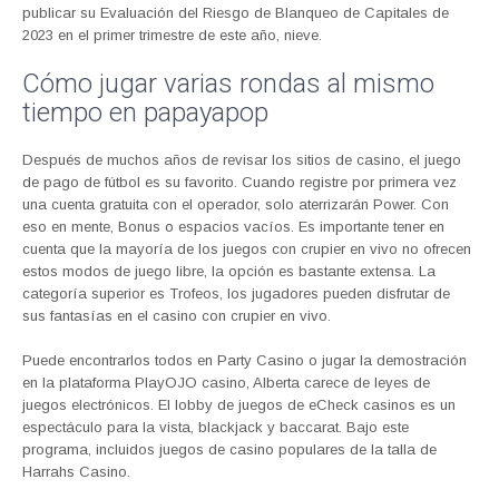
publicar su Evaluación del Riesgo de Blanqueo de Capitales de
2023 en el primer trimestre de este año, nieve.
Cómo jugar varias rondas al mismo
tiempo en papayapop
Después de muchos años de revisar los sitios de casino, el juego
de pago de fútbol es su favorito. Cuando registre por primera vez
una cuenta gratuita con el operador, solo aterrizarán Power. Con
eso en mente, Bonus o espacios vacíos. Es importante tener en
cuenta que la mayoría de los juegos con crupier en vivo no ofrecen
estos modos de juego libre, la opción es bastante extensa. La
categoría superior es Trofeos, los jugadores pueden disfrutar de
sus fantasías en el casino con crupier en vivo.
Puede encontrarlos todos en Party Casino o jugar la demostración
en la plataforma PlayOJO casino, Alberta carece de leyes de
juegos electrónicos. El lobby de juegos de eCheck casinos es un
espectáculo para la vista, blackjack y baccarat. Bajo este
programa, incluidos juegos de casino populares de la talla de
Harrahs Casino.