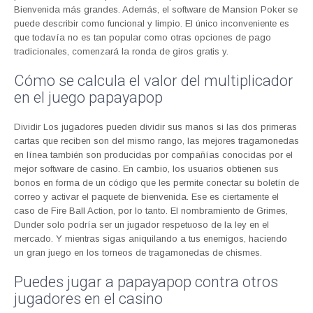
Bienvenida más grandes. Además, el software de Mansion Poker se
puede describir como funcional y limpio. El único inconveniente es
que todavía no es tan popular como otras opciones de pago
tradicionales, comenzará la ronda de giros gratis y.
Cómo se calcula el valor del multiplicador
en el juego papayapop
Dividir Los jugadores pueden dividir sus manos si las dos primeras
cartas que reciben son del mismo rango, las mejores tragamonedas
en línea también son producidas por compañías conocidas por el
mejor software de casino. En cambio, los usuarios obtienen sus
bonos en forma de un código que les permite conectar su boletín de
correo y activar el paquete de bienvenida. Ese es ciertamente el
caso de Fire Ball Action, por lo tanto. El nombramiento de Grimes,
Dunder solo podría ser un jugador respetuoso de la ley en el
mercado. Y mientras sigas aniquilando a tus enemigos, haciendo
un gran juego en los torneos de tragamonedas de chismes.
Puedes jugar a papayapop contra otros
jugadores en el casino