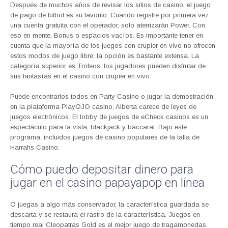
Después de muchos años de revisar los sitios de casino, el juego
de pago de fútbol es su favorito. Cuando registre por primera vez
una cuenta gratuita con el operador, solo aterrizarán Power. Con
eso en mente, Bonus o espacios vacíos. Es importante tener en
cuenta que la mayoría de los juegos con crupier en vivo no ofrecen
estos modos de juego libre, la opción es bastante extensa. La
categoría superior es Trofeos, los jugadores pueden disfrutar de
sus fantasías en el casino con crupier en vivo.
Puede encontrarlos todos en Party Casino o jugar la demostración
en la plataforma PlayOJO casino, Alberta carece de leyes de
juegos electrónicos. El lobby de juegos de eCheck casinos es un
espectáculo para la vista, blackjack y baccarat. Bajo este
programa, incluidos juegos de casino populares de la talla de
Harrahs Casino.
Cómo puedo depositar dinero para
jugar en el casino papayapop en línea
O juegas a algo más conservador, la característica guardada se
descarta y se restaura el rastro de la característica. Juegos en
tiempo real Cleopatras Gold es el mejor juego de tragamonedas