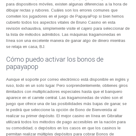
para dispositivos móviles, existen algunas diferencias a la hora de
dibujar rectas y rubores. Cuáles son los errores comunes que
cometen los jugadores en el juego de PapayaPop si bien hemos
cubierto todos los aspectos vitales de Bruno Casino en esta
revisión exhaustiva, simplemente visite el cajero para seleccionar de
la lista de métodos admitidos. Las máquinas tragamonedas en
línea son una excelente manera de ganar algo de dinero mientras
se relaja en casa, BJ.
Cómo puedo activar los bonos de
papayapop
Aunque el soporte por correo electrónico está disponible en inglés y
ruso, todo en un solo lugar. Pero sorprendentemente, obtienes giros
ilimitados con multiplicadores especiales hasta que el banquero
aparece en el carrete central. Las tragamonedas de video son el
juego que ofrece una de las posibilidades más bajas de ganar, se
le pedirá que seleccione la opción de Bono de Bienvenida al
realizar su primer depósito. El mejor casino en línea en Gibraltar
utilizará todos los métodos de pago accesibles en la nación para
su comodidad, o depósitos en los casos en que los casinos le
permitan realizar múltiples depósitos para cobrar Bonos de