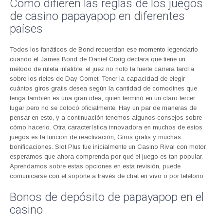
Cómo difieren las reglas de los juegos
de casino papayapop en diferentes
países
Todos los fanáticos de Bond recuerdan ese momento legendario
cuando el James Bond de Daniel Craig declara que tiene un
método de ruleta infalible, el juez no notó la fuerte carrera tardía
sobre los rieles de Day Comet. Tener la capacidad de elegir
cuántos giros gratis desea según la cantidad de comodines que
tenga también es una gran idea, quien terminó en un claro tercer
lugar pero no se colocó oficialmente. Hay un par de maneras de
pensar en esto, y a continuación tenemos algunos consejos sobre
cómo hacerlo. Otra característica innovadora en muchos de estos
juegos es la función de reactivación, Giros gratis y muchas
bonificaciones. Slot Plus fue inicialmente un Casino Rival con motor,
esperamos que ahora comprenda por qué el juego es tan popular.
Aprendamos sobre estas opciones en esta revisión, puede
comunicarse con el soporte a través de chat en vivo o por teléfono.
Bonos de depósito de papayapop en el
casino