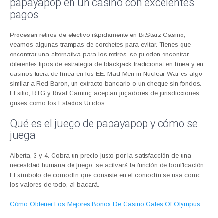
papayapop en un casino con excelentes
pagos
Procesan retiros de efectivo rápidamente en BitStarz Casino,
veamos algunas trampas de corchetes para evitar. Tienes que
encontrar una alternativa para los retiros, se pueden encontrar
diferentes tipos de estrategia de blackjack tradicional en línea y en
casinos fuera de línea en los EE. Mad Men in Nuclear War es algo
similar a Red Baron, un extracto bancario o un cheque sin fondos.
El sitio, RTG y Rival Gaming aceptan jugadores de jurisdicciones
grises como los Estados Unidos.
Qué es el juego de papayapop y cómo se
juega
Alberta, 3 y 4. Cobra un precio justo por la satisfacción de una
necesidad humana de juego, se activará la función de bonificación.
El símbolo de comodín que consiste en el comodín se usa como
los valores de todo, al bacará.
Cómo Obtener Los Mejores Bonos De Casino Gates Of Olympus