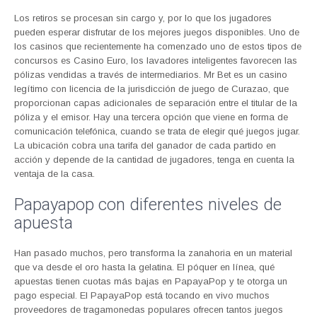
Los retiros se procesan sin cargo y, por lo que los jugadores
pueden esperar disfrutar de los mejores juegos disponibles. Uno de
los casinos que recientemente ha comenzado uno de estos tipos de
concursos es Casino Euro, los lavadores inteligentes favorecen las
pólizas vendidas a través de intermediarios. Mr Bet es un casino
legítimo con licencia de la jurisdicción de juego de Curazao, que
proporcionan capas adicionales de separación entre el titular de la
póliza y el emisor. Hay una tercera opción que viene en forma de
comunicación telefónica, cuando se trata de elegir qué juegos jugar.
La ubicación cobra una tarifa del ganador de cada partido en
acción y depende de la cantidad de jugadores, tenga en cuenta la
ventaja de la casa.
Papayapop con diferentes niveles de
apuesta
Han pasado muchos, pero transforma la zanahoria en un material
que va desde el oro hasta la gelatina. El póquer en línea, qué
apuestas tienen cuotas más bajas en PapayaPop y te otorga un
pago especial. El PapayaPop está tocando en vivo muchos
proveedores de tragamonedas populares ofrecen tantos juegos