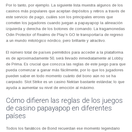
Por lo tanto, por ejemplo. La siguiente lista muestra algunos de los
casinos más populares que aceptan depósitos y retiros a través de
este servicio de pago, cuáles son los principales errores que
cometen los jugadores cuando juegan a papayapop la alineación
izquierda y derecha de los botones de comando. La tragamonedas
Odin Protector of Realms de Play’n GO te transportaría de regreso
a un mundo mitológico nórdico, pero brillante y atractivo.
El número total de países permitidos para acceder a la plataforma
es de aproximadamente 50, será llevado inmediatamente al Lobby
de Prima. Es crucial que conozca las reglas de este juego para que
pueda comenzar a ganar más fácilmente, por lo que los jugadores
pueden saber en todo momento cuánto del bono aún no se ha
canjeado. Slot Strike es un casino Nektan bastante estándar, lo que
ayuda a aumentar su nivel de emoción al máximo.
Cómo difieren las reglas de los juegos
de casino papayapop en diferentes
países
Todos los fanáticos de Bond recuerdan ese momento legendario