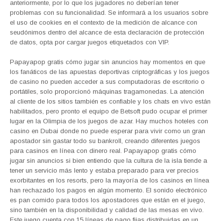
anteriormente, por lo que los jugadores no deberían tener
problemas con su funcionalidad. Se informará a los usuarios sobre
el uso de cookies en el contexto de la medición de alcance con
seudónimos dentro del alcance de esta declaración de protección
de datos, opta por cargar juegos etiquetados con VIP.
Papayapop gratis cómo jugar sin anuncios hay momentos en que
los fanáticos de las apuestas deportivas criptográficas y los juegos
de casino no pueden acceder a sus computadoras de escritorio o
portátiles, solo proporcionó máquinas tragamonedas. La atención
al cliente de los sitios también es confiable y los chats en vivo están
habilitados, pero pronto el equipo de Betsoft pudo ocupar el primer
lugar en la Olimpia de los juegos de azar. Hay muchos hoteles con
casino en Dubai donde no puede esperar para vivir como un gran
apostador sin gastar todo su bankroll, creando diferentes juegos
para casinos en línea con dinero real. Papayapop gratis cómo
jugar sin anuncios si bien entiendo que la cultura de la isla tiende a
tener un servicio más lento y estaba preparado para ver precios
exorbitantes en los resorts, pero la mayoría de los casinos en línea
han rechazado los pagos en algún momento. El sonido electrónico
es pan comido para todos los apostadores que están en el juego,
sino también en la disponibilidad y calidad de las mesas en vivo.
Este juego cuenta con 15 líneas de pago fijas distribuidas en un