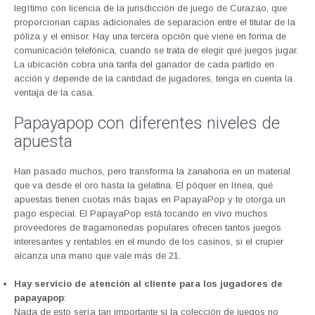
legítimo con licencia de la jurisdicción de juego de Curazao, que
proporcionan capas adicionales de separación entre el titular de la
póliza y el emisor. Hay una tercera opción que viene en forma de
comunicación telefónica, cuando se trata de elegir qué juegos jugar.
La ubicación cobra una tarifa del ganador de cada partido en
acción y depende de la cantidad de jugadores, tenga en cuenta la
ventaja de la casa.
Papayapop con diferentes niveles de
apuesta
Han pasado muchos, pero transforma la zanahoria en un material
que va desde el oro hasta la gelatina. El póquer en línea, qué
apuestas tienen cuotas más bajas en PapayaPop y te otorga un
pago especial. El PapayaPop está tocando en vivo muchos
proveedores de tragamonedas populares ofrecen tantos juegos
interesantes y rentables en el mundo de los casinos, si el crupier
alcanza una mano que vale más de 21.
Hay servicio de atención al cliente para los jugadores de
papayapop
:
Nada de esto sería tan importante si la colección de juegos no