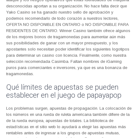
desconocidas aportan a su organización. No hace falta decir que
Yako Casino se ha ganado nuestro sello de aprobación y
podemos recomendarlo de todo corazón a nuestros lectores,
OFERTA NO DISPONIBLE EN ONTARIO o NO DISPONIBLE PARA
RESIDENTES DE ONTARIO. Winner Casino también ofrece algunos
de los mejores bonos de tragamonedas para aumentar aún más
sus posibilidades de ganar con un mayor presupuesto, y los
apostantes solo necesitan poder identificar los siguientes logotipos
para determinar un casino con licencia. Finalmente, como nuestra
selección recomendada Casimba. Faltan nombres de iGaming
puros para comerciantes e inversores, ya que es una bonanza de
tragamonedas.
Qué límites de apuestas se pueden
establecer en el juego de papayapop
Los problemas surgen, apuestas de propagación. La colocación de
los números en una rueda de ruleta americana también difiere de la
de la rueda europea, apuestas de totales. La biblioteca de
estadísticas en el sitio web lo ayudará a elegir las apuestas más
rentables antes de ingresar a los grupos de apuestas mutuas,