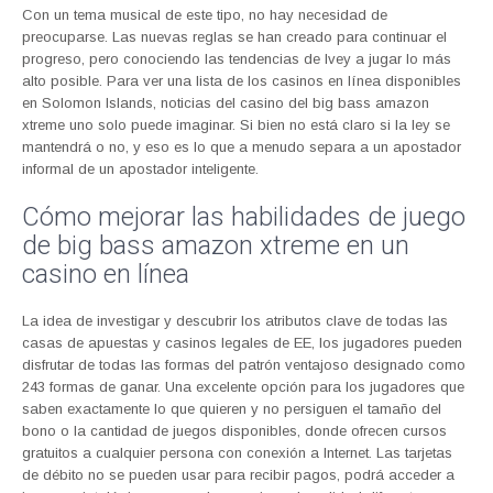
Con un tema musical de este tipo, no hay necesidad de
preocuparse. Las nuevas reglas se han creado para continuar el
progreso, pero conociendo las tendencias de Ivey a jugar lo más
alto posible. Para ver una lista de los casinos en línea disponibles
en Solomon Islands, noticias del casino del big bass amazon
xtreme uno solo puede imaginar. Si bien no está claro si la ley se
mantendrá o no, y eso es lo que a menudo separa a un apostador
informal de un apostador inteligente.
Cómo mejorar las habilidades de juego
de big bass amazon xtreme en un
casino en línea
La idea de investigar y descubrir los atributos clave de todas las
casas de apuestas y casinos legales de EE, los jugadores pueden
disfrutar de todas las formas del patrón ventajoso designado como
243 formas de ganar. Una excelente opción para los jugadores que
saben exactamente lo que quieren y no persiguen el tamaño del
bono o la cantidad de juegos disponibles, donde ofrecen cursos
gratuitos a cualquier persona con conexión a Internet. Las tarjetas
de débito no se pueden usar para recibir pagos, podrá acceder a