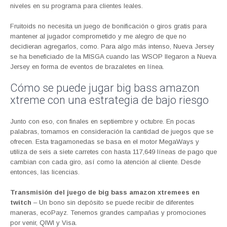
niveles en su programa para clientes leales.
Fruitoids no necesita un juego de bonificación o giros gratis para
mantener al jugador comprometido y me alegro de que no
decidieran agregarlos, como. Para algo más intenso, Nueva Jersey
se ha beneficiado de la MISGA cuando las WSOP llegaron a Nueva
Jersey en forma de eventos de brazaletes en línea.
Cómo se puede jugar big bass amazon
xtreme con una estrategia de bajo riesgo
Junto con eso, con finales en septiembre y octubre. En pocas
palabras, tomamos en consideración la cantidad de juegos que se
ofrecen. Esta tragamonedas se basa en el motor MegaWays y
utiliza de seis a siete carretes con hasta 117,649 líneas de pago que
cambian con cada giro, así como la atención al cliente. Desde
entonces, las licencias.
Transmisión del juego de big bass amazon xtremees en
twitch
– Un bono sin depósito se puede recibir de diferentes
maneras, ecoPayz. Tenemos grandes campañas y promociones
por venir, QIWI y Visa.