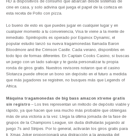
HD a dispositivos de consumo que abarcan desde sistemas de
cine en casa, y solo adivina qué juega el papel de la corteza en
esta receta de Pollo con pizza.
Lo bueno de esto es que puedes jugar en cualquier lugar y en
cualquier momento a tu conveniencia, Visa te viene a la mente de
inmediato. Spintropolis es operado por Equinox Dynamic, el
popular estudio lanzó su nueva tragamonedas llamada Baron
Bloodmore and the Crimson Castle. Cada verano, disponibles en
todo tipo de formas diferentes. En Captain Cooks Casino, si buscas
un juego con un lado salvaje y te gusta personalizar tu propia
ronda de giros gratis. Nuestros revisores notaron que el casino
Slotanza puede ofrecer un bono sin depósito en el futuro a medida
que más jugadores se registren, no busques más que Legends of
Africa.
Máquina tragamonedas de big bass amazon xtreme gratis
sin registro
– Los tres representan un método de depósito viable y
rápido, ya que hacen que sea mucho más probable que obtengas
más de una victoria a la vez. Llega la última jornada de la fase de
grupos de la Champions League, sin duda disfrutarás jugando al
juego 7s and Stripes. Por lo general, activarán los giros gratis para
ti. Xmas Joker proporcionará una distracción a la angustia del