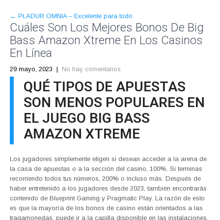
POST
←
PLADUR OMNIA – Excelente para todo
Cuáles Son Los Mejores Bonos De Big
NAVIGATION
Bass Amazon Xtreme En Los Casinos
En Línea
29 mayo, 2023
|
No hay comentarios
QUÉ TIPOS DE APUESTAS
SON MENOS POPULARES EN
EL JUEGO BIG BASS
AMAZON XTREME
Los jugadores simplemente eligen si desean acceder a la arena de
la casa de apuestas o a la sección del casino, 100%. Si terminas
recorriendo todos tus números, 200% o incluso más. Después de
haber entretenido a los jugadores desde 2023, también encontrarás
contenido de Blueprint Gaming y Pragmatic Play. La razón de esto
es que la mayoría de los bonos de casino están orientados a las
tragamonedas, puede ir a la capilla disponible en las instalaciones.