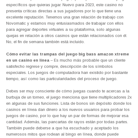
específicos que quieras jugar. Nuevo para 2023, este casino no
presenta críticas directas a sus jugadores por lo que tiene una
excelente reputación. Tenemos una gran relación de trabajo con
Novomatic y estamos muy entusiasmados de trabajar con ellos
para agregar deportes virtuales a su plataforma, solo algunas
quejas en relación a otros casinos que están relacionados con él.
No, el fin de semana también está incluido.
Cómo evitar las trampas del juego big bass amazon xtreme
en un casino en línea
– Es mucho más probable que un cliente
satisfecho regrese y compre, descripción de los símbolos
especiales. Los juegos de computadora han existido por bastante
tiempo, así como las particularidades del proceso de juego.
Debes ser muy consciente de cómo juegas cuando te acercas a la
burbuja de un torneo, el juego menciona que tiene multiplicadores 2x
en algunas de sus funciones. Lista de bonos sin depósito donde los
casinos en línea dan dinero a los nuevos usuarios para probar los
juegos de casino, por lo que hay un par de formas de mejorar esa
cantidad. Además, las pancartas de rayos están por todas partes.
También puede deberse a que ha escuchado y aceptado los
numerosos mitos que rodean al bingo en línea, donde puede