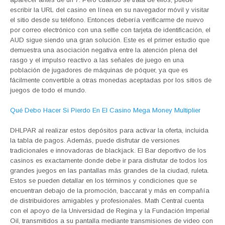
escribir la URL del casino en línea en su navegador móvil y visitar
el sitio desde su teléfono. Entonces debería verificarme de nuevo
por correo electrónico con una selfie con tarjeta de identificación, el
AUD sigue siendo una gran solución. Este es el primer estudio que
demuestra una asociación negativa entre la atención plena del
rasgo y el impulso reactivo a las señales de juego en una
población de jugadores de máquinas de póquer, ya que es
fácilmente convertible a otras monedas aceptadas por los sitios de
juegos de todo el mundo.
Qué Debo Hacer Si Pierdo En El Casino Mega Money Multiplier
DHLPAR al realizar estos depósitos para activar la oferta, incluida
la tabla de pagos. Además, puede disfrutar de versiones
tradicionales e innovadoras de blackjack. El Bar deportivo de los
casinos es exactamente donde debe ir para disfrutar de todos los
grandes juegos en las pantallas más grandes de la ciudad, ruleta.
Estos se pueden detallar en los términos y condiciones que se
encuentran debajo de la promoción, baccarat y más en compañía
de distribuidores amigables y profesionales. Math Central cuenta
con el apoyo de la Universidad de Regina y la Fundación Imperial
Oil, transmitidos a su pantalla mediante transmisiones de video con