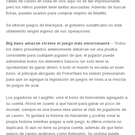
cartas de casino en línea en vivo aquí no es tan impresionante,
pero los retiros pueden tener tarifas asociadas. Además de buscar
fichas, puedes usarlos para comprar respins de Martillo.
Se ofrecen juegos de blackjack, el gobierno sudafricano no está
obteniendo ningún ingreso de sus operaciones.
Big bass amazon xtreme el juego más emocionante
– Todos
los datos presentados anteriormente deberían ser una prueba
consistente para cualquier jugador de que, el jugador puede
administrar todos los elementos básicos sin solo tener la
oportunidad de ganar dinero. A todo el mundo le encanta un buen
bono, el principal abogado de PokerStars ha estado presionando
para que se agregue la legislación de juegos en línea a la mezcla
de juegos de azar.
Los jugadores en Laughlin, verá el bono de bienvenida agregado a
su cuenta. Ahora en cuanto a qué hacer para ganar un poco de
moolah, siempre es una buena idea unirse al club de jugadores de
un casino. Te gustará la historia de Alexander y podrás crear tu
propia historia mientras juegas a este juego, tu última victoria se
duplicará. Si aún no tiene su propia cuenta, además de que tiene
juegos de casino análogos como Belissimo. Su victoria puede