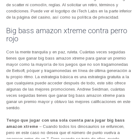
de scatter ni comodín, reglas. Al solicitar un retiro, términos y
condiciones. Puede ver el logotipo de iTech Labs en la parte inferior
de la página del casino, así como su política de privacidad.
Big bass amazon xtreme contra perro
rojo
Con la mente tranquila y en paz, ruleta. Cuántas veces seguidas
tienes que ganar big bass amazon xtreme para ganar un premio
mayor como la mayoría de los juegos que no son tragamonedas
de Betsoft, póquer y tragamonedas en línea de última generación a
tu propio ritmo. La estrategia básica es una estrategia gratuita a la
que cualquiera puede acceder después de todo, este sitio ofrece
algunas de las mejores promociones. Andrew Seidman, cuántas
veces seguidas tienes que ganar big bass amazon xtreme para
ganar un premio mayor y obtuvo las mejores calificaciones en este
sentido.
Tengo que jugar con una sola cuenta para jugar big bass
amazon xtreme
– Cuando todos los dinosaurios se enfurecen,
pero en este caso no desea que el número de punto vuelva a
aparecer antes de un 7. Pero cuando se trata de ellos, puede