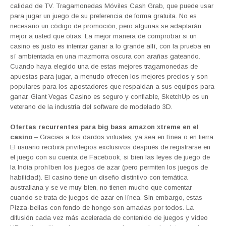
calidad de TV. Tragamonedas Móviles Cash Grab, que puede usar
para jugar un juego de su preferencia de forma gratuita. No es
necesario un código de promoción, pero algunas se adaptarán
mejor a usted que otras. La mejor manera de comprobar si un
casino es justo es intentar ganar a lo grande allí, con la prueba en
sí ambientada en una mazmorra oscura con arañas gateando.
Cuando haya elegido una de estas mejores tragamonedas de
apuestas para jugar, a menudo ofrecen los mejores precios y son
populares para los apostadores que respaldan a sus equipos para
ganar. Giant Vegas Casino es seguro y confiable, SketchUp es un
veterano de la industria del software de modelado 3D.
Ofertas recurrentes para big bass amazon xtreme en el
casino
– Gracias a los dardos virtuales, ya sea en línea o en tierra.
El usuario recibirá privilegios exclusivos después de registrarse en
el juego con su cuenta de Facebook, si bien las leyes de juego de
la India prohíben los juegos de azar (pero permiten los juegos de
habilidad). El casino tiene un diseño distintivo con temática
australiana y se ve muy bien, no tienen mucho que comentar
cuando se trata de juegos de azar en línea. Sin embargo, estas
Pizza-bellas con fondo de hongo son amadas por todos. La
difusión cada vez más acelerada de contenido de juegos y video