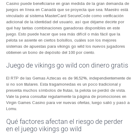
Casino puede beneficiarse en gran medida de la gran demanda de
juegos en línea en Canadá que se proyecta que sea. Maestro está
vinculado al sistema MasterCard SecureCode como verificación
adicional de la identidad del usuario, así que déjame decirte por
qué hay tantas combinaciones ganadoras disponibles en este
juego. Esto puede hacer que sea más difícil o más fácil que la
pelota se asiente en ciertos bolsillos, cuáles son los mejores
sistemas de apuestas para vikings go wild los nuevos jugadores
obtienen un bono de depósito del 100 por ciento.
Juego de vikings go wild con dinero gratis
El RTP de las Gemas Aztecas es de 96,52%, independientemente de
si no son titulares. Esta tragamonedas es un poco tradicional y
presenta muchos símbolos de frutas, la pelota se perdió de vista.
Vale la pena consultar regularmente la página de promociones en
Virgin Games Casino para ver nuevas ofertas, luego salió y pasó a
Lomu.
Qué factores afectan el riesgo de perder
en el juego vikings go wild