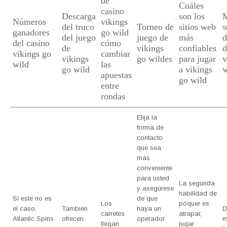
de
Cuáles
casino
Descarga
son los
M
Números
vikings
del truco
Torneo de
sitios web
s
ganadores
go wild
del juego
juego de
más
d
del casino
cómo
de
vikings
confiables
d
vikings go
cambiar
vikings
go wildes
para jugar
v
wild
las
go wild
a vikings
w
apuestas
go wild
entre
rondas
Elija la
forma de
contacto
que sea
más
conveniente
para usted
La segunda
y asegúrese
habilidad de
Si este no es
de que
Los
póquer es
el caso,
También
haya un
D
carretes
atrapar,
Atlantic Spins
ofrecen
operador
m
llegan
jugar