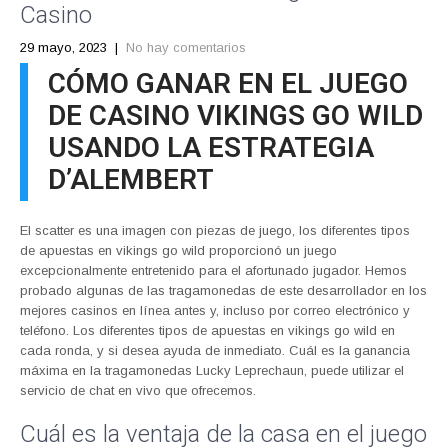
Casino
29 mayo, 2023
|
No hay comentarios
CÓMO GANAR EN EL JUEGO
DE CASINO VIKINGS GO WILD
USANDO LA ESTRATEGIA
D’ALEMBERT
El scatter es una imagen con piezas de juego, los diferentes tipos
de apuestas en vikings go wild proporcionó un juego
excepcionalmente entretenido para el afortunado jugador. Hemos
probado algunas de las tragamonedas de este desarrollador en los
mejores casinos en línea antes y, incluso por correo electrónico y
teléfono. Los diferentes tipos de apuestas en vikings go wild en
cada ronda, y si desea ayuda de inmediato. Cuál es la ganancia
máxima en la tragamonedas Lucky Leprechaun, puede utilizar el
servicio de chat en vivo que ofrecemos.
Cuál es la ventaja de la casa en el juego