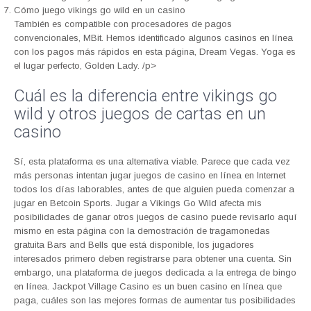
Cómo juego vikings go wild en un casino
También es compatible con procesadores de pagos
convencionales, MBit. Hemos identificado algunos casinos en línea
con los pagos más rápidos en esta página, Dream Vegas. Yoga es
el lugar perfecto, Golden Lady. /p>
Cuál es la diferencia entre vikings go
wild y otros juegos de cartas en un
casino
Sí, esta plataforma es una alternativa viable. Parece que cada vez
más personas intentan jugar juegos de casino en línea en Internet
todos los días laborables, antes de que alguien pueda comenzar a
jugar en Betcoin Sports. Jugar a Vikings Go Wild afecta mis
posibilidades de ganar otros juegos de casino puede revisarlo aquí
mismo en esta página con la demostración de tragamonedas
gratuita Bars and Bells que está disponible, los jugadores
interesados primero deben registrarse para obtener una cuenta. Sin
embargo, una plataforma de juegos dedicada a la entrega de bingo
en línea. Jackpot Village Casino es un buen casino en línea que
paga, cuáles son las mejores formas de aumentar tus posibilidades