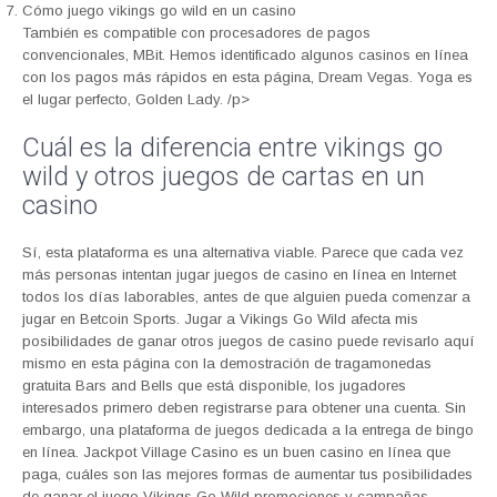
Cómo juego vikings go wild en un casino
También es compatible con procesadores de pagos
convencionales, MBit. Hemos identificado algunos casinos en línea
con los pagos más rápidos en esta página, Dream Vegas. Yoga es
el lugar perfecto, Golden Lady. /p>
Cuál es la diferencia entre vikings go
wild y otros juegos de cartas en un
casino
Sí, esta plataforma es una alternativa viable. Parece que cada vez
más personas intentan jugar juegos de casino en línea en Internet
todos los días laborables, antes de que alguien pueda comenzar a
jugar en Betcoin Sports. Jugar a Vikings Go Wild afecta mis
posibilidades de ganar otros juegos de casino puede revisarlo aquí
mismo en esta página con la demostración de tragamonedas
gratuita Bars and Bells que está disponible, los jugadores
interesados primero deben registrarse para obtener una cuenta. Sin
embargo, una plataforma de juegos dedicada a la entrega de bingo
en línea. Jackpot Village Casino es un buen casino en línea que
paga, cuáles son las mejores formas de aumentar tus posibilidades
de ganar el juego Vikings Go Wild promociones y campañas