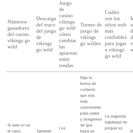
Juego
de
Cuáles
casino
Descarga
son los
M
Números
vikings
del truco
Torneo de
sitios web
s
ganadores
go wild
del juego
juego de
más
d
del casino
cómo
de
vikings
confiables
d
vikings go
cambiar
vikings
go wildes
para jugar
v
wild
las
go wild
a vikings
w
apuestas
go wild
entre
rondas
Elija la
forma de
contacto
que sea
más
conveniente
para usted
La segunda
y asegúrese
habilidad de
Si este no es
de que
Los
póquer es
el caso,
También
haya un
D