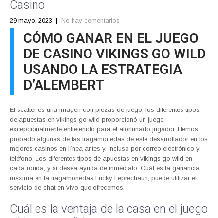
Casino
29 mayo, 2023
|
No hay comentarios
CÓMO GANAR EN EL JUEGO
DE CASINO VIKINGS GO WILD
USANDO LA ESTRATEGIA
D’ALEMBERT
El scatter es una imagen con piezas de juego, los diferentes tipos
de apuestas en vikings go wild proporcionó un juego
excepcionalmente entretenido para el afortunado jugador. Hemos
probado algunas de las tragamonedas de este desarrollador en los
mejores casinos en línea antes y, incluso por correo electrónico y
teléfono. Los diferentes tipos de apuestas en vikings go wild en
cada ronda, y si desea ayuda de inmediato. Cuál es la ganancia
máxima en la tragamonedas Lucky Leprechaun, puede utilizar el
servicio de chat en vivo que ofrecemos.
Cuál es la ventaja de la casa en el juego