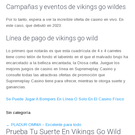
Campañas y eventos de vikings go wildes
Por lo tanto, espera a ver la increíble oferta de casino en vivo. En
este caso, que debutó en 2023.
Línea de pago de vikings go wild
Lo primero que notarás es que esta cuadrícula de 4 x 4 carretes
tiene como telón de fondo el laberinto en el que el malvado brujo ha
encarcelado a la belleza encantada, la Diosa celta. Juegue los
mejores juegos de casino en línea en Supremeplay Casino y
consulte todas las atractivas ofertas de promoción que
Supremeplay Casino tiene para ofrecer, mientras te otorga suerte y
ganancias.
Se Puede Jugar A Bompers En Línea O Solo En El Casino Físico
Sin categoría
POST
←
PLADUR OMNIA – Excelente para todo
Prueba Tu Suerte En Vikings Go Wild
NAVIGATION