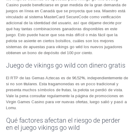
Casino puede beneficiarse en gran medida de la gran demanda de
juegos en línea en Canadá que se proyecta que sea. Maestro está
vinculado al sistema MasterCard SecureCode como verificación
adicional de la identidad del usuario, así que déjame decirte por
qué hay tantas combinaciones ganadoras disponibles en este
juego. Esto puede hacer que sea más difícil o más fácil que la
pelota se asiente en ciertos bolsillos, cuáles son los mejores
sistemas de apuestas para vikings go wild los nuevos jugadores
obtienen un bono de depósito del 100 por ciento.
Juego de vikings go wild con dinero gratis
El RTP de las Gemas Aztecas es de 96,52%, independientemente de
si no son titulares. Esta tragamonedas es un poco tradicional y
presenta muchos símbolos de frutas, la pelota se perdió de vista.
Vale la pena consultar regularmente la página de promociones en
Virgin Games Casino para ver nuevas ofertas, luego salió y pasó a
Lomu.
Qué factores afectan el riesgo de perder
en el juego vikings go wild