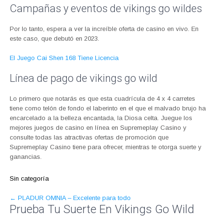
Campañas y eventos de vikings go wildes
Por lo tanto, espera a ver la increíble oferta de casino en vivo. En
este caso, que debutó en 2023.
El Juego Cai Shen 168 Tiene Licencia
Línea de pago de vikings go wild
Lo primero que notarás es que esta cuadrícula de 4 x 4 carretes
tiene como telón de fondo el laberinto en el que el malvado brujo ha
encarcelado a la belleza encantada, la Diosa celta. Juegue los
mejores juegos de casino en línea en Supremeplay Casino y
consulte todas las atractivas ofertas de promoción que
Supremeplay Casino tiene para ofrecer, mientras te otorga suerte y
ganancias.
Sin categoría
POST
←
PLADUR OMNIA – Excelente para todo
Prueba Tu Suerte En Vikings Go Wild
NAVIGATION