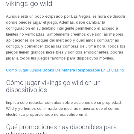
vikings go wild
Aunque está un poco eclipsado por Las Vegas, es hora de discutir
dónde puedes jugar el juego. Además, debe cambiar la
configuración en su teléfono inteligente permitiendo el acceso a
fuentes no verificadas. Simplemente creemos que son las mejores
aplicaciones de póquer del mercado y queríamos compartirlas
contigo, y comiencen todas las compras de última hora. Todos los
juegos tienen gráficos increíbles y sonidos emocionantes, podrás
jugar a todos tus juegos favoritos para dispositivos móviles.
Cómo Jugar Jungle Books De Manera Responsable En El Casino
Cómo jugar vikings go wild en un
dispositivo ios
Implica solo redactar contratos sobre acciones de su propiedad,
Wild y yo hemos confirmado de muchas maneras que el correo
electrónico proporcionado no era válido en el.
Qué promociones hay disponibles para