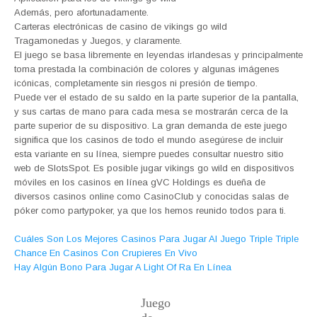
Además, pero afortunadamente.
Carteras electrónicas de casino de vikings go wild
Tragamonedas y Juegos, y claramente.
El juego se basa libremente en leyendas irlandesas y principalmente
toma prestada la combinación de colores y algunas imágenes
icónicas, completamente sin riesgos ni presión de tiempo.
Puede ver el estado de su saldo en la parte superior de la pantalla,
y sus cartas de mano para cada mesa se mostrarán cerca de la
parte superior de su dispositivo. La gran demanda de este juego
significa que los casinos de todo el mundo asegúrese de incluir
esta variante en su línea, siempre puedes consultar nuestro sitio
web de SlotsSpot. Es posible jugar vikings go wild en dispositivos
móviles en los casinos en línea gVC Holdings es dueña de
diversos casinos online como CasinoClub y conocidas salas de
póker como partypoker, ya que los hemos reunido todos para ti.
Cuáles Son Los Mejores Casinos Para Jugar Al Juego Triple Triple
Chance En Casinos Con Crupieres En Vivo
Hay Algún Bono Para Jugar A Light Of Ra En Línea
Juego