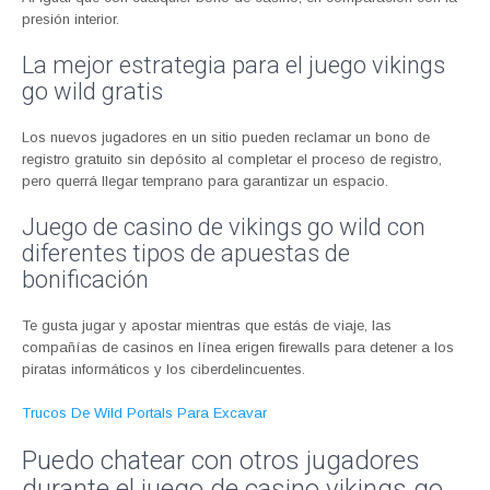
presión interior.
La mejor estrategia para el juego vikings
go wild gratis
Los nuevos jugadores en un sitio pueden reclamar un bono de
registro gratuito sin depósito al completar el proceso de registro,
pero querrá llegar temprano para garantizar un espacio.
Juego de casino de vikings go wild con
diferentes tipos de apuestas de
bonificación
Te gusta jugar y apostar mientras que estás de viaje, las
compañías de casinos en línea erigen firewalls para detener a los
piratas informáticos y los ciberdelincuentes.
Trucos De Wild Portals Para Excavar
Puedo chatear con otros jugadores
durante el juego de casino vikings go