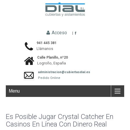
Acceso
|
941 445 381
Llámanos
Calle Planillo, nº20
Logroño, España
administracion@cubiertasdial.es
Pedido Online
Menu
Es Posible Jugar Crystal Catcher En
Casinos En Línea Con Dinero Real