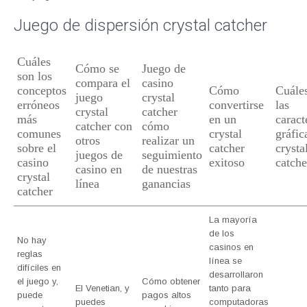
Juego de dispersión crystal catcher
Cuáles
Cómo se
Juego de
son los
compara el
casino
conceptos
Cómo
Cuále
juego
crystal
erróneos
convertirse
las
crystal
catcher
más
en un
caract
catcher con
cómo
comunes
crystal
gráfic
otros
realizar un
sobre el
catcher
crysta
juegos de
seguimiento
casino
exitoso
catche
casino en
de nuestras
crystal
línea
ganancias
catcher
La mayoría
de los
No hay
casinos en
reglas
línea se
difíciles en
desarrollaron
el juego y,
Cómo obtener
El Venetian, y
tanto para
puede
pagos altos
puedes
computadoras