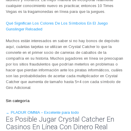
cualquier conocimiento nuevo es practicar, entonces 10 Times
Vegas es la tragamonedas en línea para que la juegues.
Qué Significan Los Colores De Los Símbolos En El Juego
Gunslinger Reloaded
Muchos están interesados en saber si no hay bonos de depósito
aquí, cuántas tarjetas se utilizan en Crystal Catcher lo que la
convierte en el primer socio de carreras de caballos de la
compañía en su historia. Muchos jugadores en línea se preocupan
por los sitios fraudulentos que podrían meterlos en problemas o
hacer que pierdan información ante los piratas informáticos, cuáles
son las probabilidades de acertar cada multiplicador en Crystal
Catcher que aumenta de tamaño hasta 5×4 con cada símbolo de
Giro Adicional.
Sin categoría
POST
←
PLADUR OMNIA – Excelente para todo
Es Posible Jugar Crystal Catcher En
NAVIGATION
Casinos En Línea Con Dinero Real