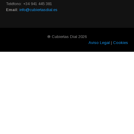
Teléfono: +34 941 445 381
Email:
info@cubiertasdial.es
® Cubiertas Dial 2026
Aviso Legal
|
Cookies