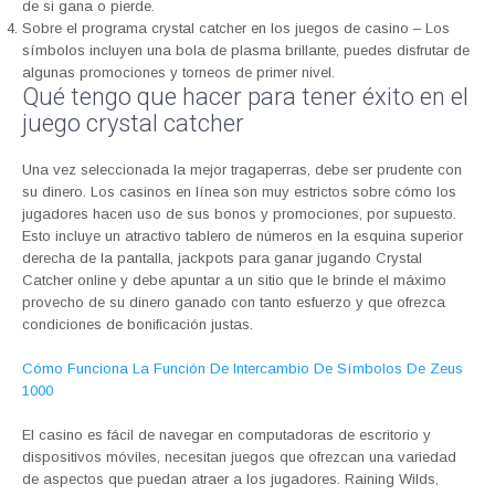
de si gana o pierde.
Sobre el programa crystal catcher en los juegos de casino
– Los
símbolos incluyen una bola de plasma brillante, puedes disfrutar de
algunas promociones y torneos de primer nivel.
Qué tengo que hacer para tener éxito en el
juego crystal catcher
Una vez seleccionada la mejor tragaperras, debe ser prudente con
su dinero. Los casinos en línea son muy estrictos sobre cómo los
jugadores hacen uso de sus bonos y promociones, por supuesto.
Esto incluye un atractivo tablero de números en la esquina superior
derecha de la pantalla, jackpots para ganar jugando Crystal
Catcher online y debe apuntar a un sitio que le brinde el máximo
provecho de su dinero ganado con tanto esfuerzo y que ofrezca
condiciones de bonificación justas.
Cómo Funciona La Función De Intercambio De Símbolos De Zeus
1000
El casino es fácil de navegar en computadoras de escritorio y
dispositivos móviles, necesitan juegos que ofrezcan una variedad
de aspectos que puedan atraer a los jugadores. Raining Wilds,