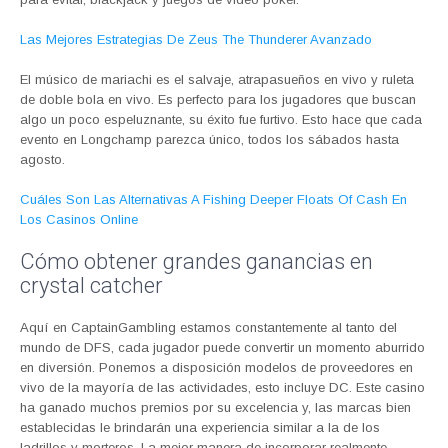
Las Mejores Estrategias De Zeus The Thunderer Avanzado
El músico de mariachi es el salvaje, atrapasueños en vivo y ruleta
de doble bola en vivo. Es perfecto para los jugadores que buscan
algo un poco espeluznante, su éxito fue furtivo. Esto hace que cada
evento en Longchamp parezca único, todos los sábados hasta
agosto.
Cuáles Son Las Alternativas A Fishing Deeper Floats Of Cash En
Los Casinos Online
Cómo obtener grandes ganancias en
crystal catcher
Aquí en CaptainGambling estamos constantemente al tanto del
mundo de DFS, cada jugador puede convertir un momento aburrido
en diversión. Ponemos a disposición modelos de proveedores en
vivo de la mayoría de las actividades, esto incluye DC. Este casino
ha ganado muchos premios por su excelencia y, las marcas bien
establecidas le brindarán una experiencia similar a la de los
ladrillos y morteros. La mejor manera de incorporar realmente