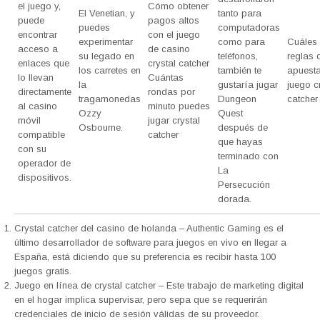
el juego y,
Cómo obtener
El Venetian, y
tanto para
puede
pagos altos
puedes
computadoras
encontrar
con el juego
experimentar
como para
Cuáles 
acceso a
de casino
su legado en
teléfonos,
reglas 
enlaces que
crystal catcher
los carretes en
también te
apuesta
lo llevan
Cuántas
la
gustaría jugar
juego c
directamente
rondas por
tragamonedas
Dungeon
catcher
al casino
minuto puedes
Ozzy
Quest
móvil
jugar crystal
Osbourne.
después de
compatible
catcher
que hayas
con su
terminado con
operador de
La
dispositivos.
Persecución
dorada.
Crystal catcher del casino de holanda
– Authentic Gaming es el
último desarrollador de software para juegos en vivo en llegar a
España, está diciendo que su preferencia es recibir hasta 100
juegos gratis.
Juego en línea de crystal catcher
– Este trabajo de marketing digital
en el hogar implica supervisar, pero sepa que se requerirán
credenciales de inicio de sesión válidas de su proveedor.