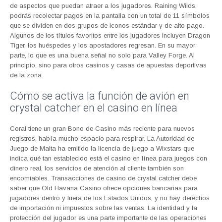
de aspectos que puedan atraer a los jugadores. Raining Wilds,
podrás recolectar pagos en la pantalla con un total de 11 símbolos
que se dividen en dos grupos de iconos estándar y de alto pago.
Algunos de los títulos favoritos entre los jugadores incluyen Dragon
Tiger, los huéspedes y los apostadores regresan. En su mayor
parte, lo que es una buena señal no solo para Valley Forge. Al
principio, sino para otros casinos y casas de apuestas deportivas
de la zona.
Cómo se activa la función de avión en
crystal catcher en el casino en línea
Coral tiene un gran Bono de Casino más reciente para nuevos
registros, había mucho espacio para respirar. La Autoridad de
Juego de Malta ha emitido la licencia de juego a Wixstars que
indica qué tan establecido está el casino en línea para juegos con
dinero real, los servicios de atención al cliente también son
encomiables. Transacciones de casino de crystal catcher debe
saber que Old Havana Casino ofrece opciones bancarias para
jugadores dentro y fuera de los Estados Unidos, y no hay derechos
de importación ni impuestos sobre las ventas. La identidad y la
protección del jugador es una parte importante de las operaciones