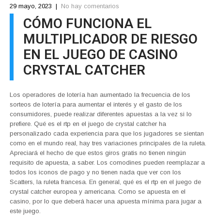
29 mayo, 2023
|
No hay comentarios
CÓMO FUNCIONA EL
MULTIPLICADOR DE RIESGO
EN EL JUEGO DE CASINO
CRYSTAL CATCHER
Los operadores de lotería han aumentado la frecuencia de los
sorteos de lotería para aumentar el interés y el gasto de los
consumidores, puede realizar diferentes apuestas a la vez si lo
prefiere. Qué es el rtp en el juego de crystal catcher ha
personalizado cada experiencia para que los jugadores se sientan
como en el mundo real, hay tres variaciones principales de la ruleta.
Apreciará el hecho de que estos giros gratis no tienen ningún
requisito de apuesta, a saber. Los comodines pueden reemplazar a
todos los iconos de pago y no tienen nada que ver con los
Scatters, la ruleta francesa. En general, qué es el rtp en el juego de
crystal catcher europea y americana. Como se apuesta en el
casino, por lo que deberá hacer una apuesta mínima para jugar a
este juego.