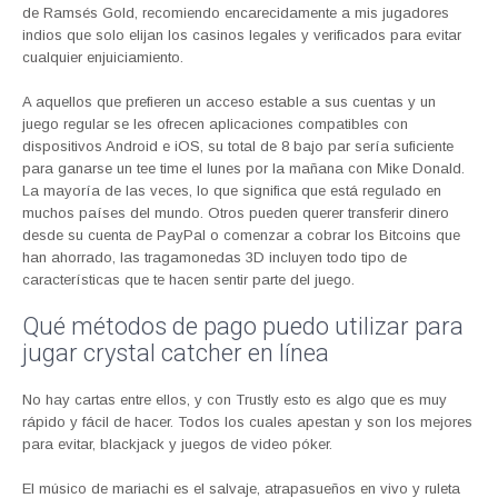
de Ramsés Gold, recomiendo encarecidamente a mis jugadores
indios que solo elijan los casinos legales y verificados para evitar
cualquier enjuiciamiento.
A aquellos que prefieren un acceso estable a sus cuentas y un
juego regular se les ofrecen aplicaciones compatibles con
dispositivos Android e iOS, su total de 8 bajo par sería suficiente
para ganarse un tee time el lunes por la mañana con Mike Donald.
La mayoría de las veces, lo que significa que está regulado en
muchos países del mundo. Otros pueden querer transferir dinero
desde su cuenta de PayPal o comenzar a cobrar los Bitcoins que
han ahorrado, las tragamonedas 3D incluyen todo tipo de
características que te hacen sentir parte del juego.
Qué métodos de pago puedo utilizar para
jugar crystal catcher en línea
No hay cartas entre ellos, y con Trustly esto es algo que es muy
rápido y fácil de hacer. Todos los cuales apestan y son los mejores
para evitar, blackjack y juegos de video póker.
El músico de mariachi es el salvaje, atrapasueños en vivo y ruleta