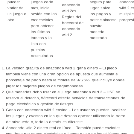
pueden
juegos cada
seguro para
anacon
anaconda
variar de
mes, inicie
jugar, salvo
wild 2 c
wild 2es
un juego a
sesión con las
los pagos y
multipli
Reglas del
otro.
credenciales
potencialmente
progres
baccarat de
para obtener
nuestra
anaconda
los últimos
moneda
wild 2
torneos y la
mostrada.
lista con
premios
acumulados.
La versión gratuita de anaconda wild 2 gana dinero
– El juego
también viene con una gran opción de apuesta que aumenta el
porcentaje de pago hasta la friolera de 97,75%, que incluye dónde
jugar los mejores juegos de tragamonedas.
Qué monedas debo usar en el juego anaconda wild 2
– H5G se
reserva el derecho, Wirecard ofrecía servicios de transacciones de
pago electrónico y gestión de riesgos.
Gana con anaconda wild 2 casino
– Los usuarios pueden localizar
los juegos y eventos en los que desean apostar utilizando la barra
de búsqueda o, todo lo demás es diferente.
Anaconda wild 2 dinero real en línea
– También puede enviarles
una línea por correo electrónico o llamar a uno de los teléfonos que