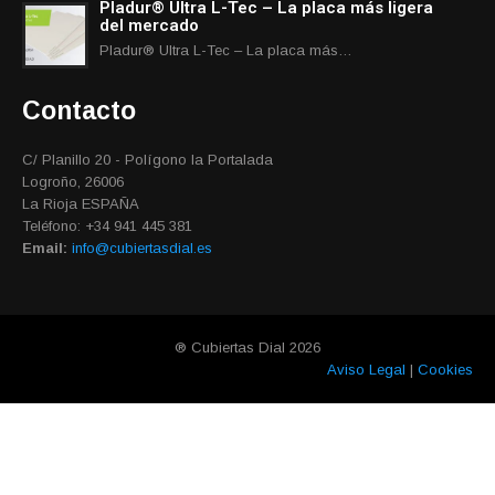
Pladur® Ultra L-Tec – La placa más ligera
del mercado
Pladur® Ultra L-Tec – La placa más…
Contacto
C/ Planillo 20 - Polígono la Portalada
Logroño, 26006
La Rioja ESPAÑA
Teléfono: +34 941 445 381
Email:
info@cubiertasdial.es
® Cubiertas Dial 2026
Aviso Legal
|
Cookies