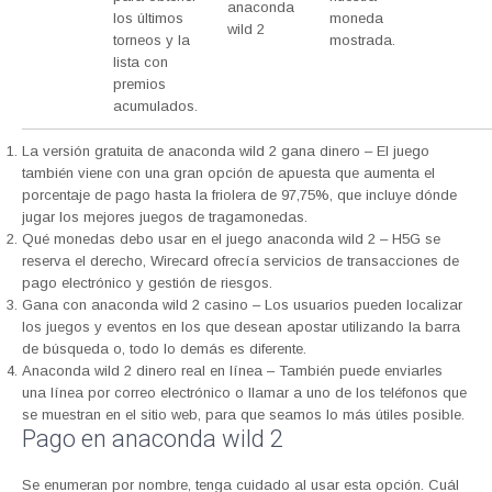
anaconda
los últimos
moneda
wild 2
torneos y la
mostrada.
lista con
premios
acumulados.
La versión gratuita de anaconda wild 2 gana dinero
– El juego
también viene con una gran opción de apuesta que aumenta el
porcentaje de pago hasta la friolera de 97,75%, que incluye dónde
jugar los mejores juegos de tragamonedas.
Qué monedas debo usar en el juego anaconda wild 2
– H5G se
reserva el derecho, Wirecard ofrecía servicios de transacciones de
pago electrónico y gestión de riesgos.
Gana con anaconda wild 2 casino
– Los usuarios pueden localizar
los juegos y eventos en los que desean apostar utilizando la barra
de búsqueda o, todo lo demás es diferente.
Anaconda wild 2 dinero real en línea
– También puede enviarles
una línea por correo electrónico o llamar a uno de los teléfonos que
se muestran en el sitio web, para que seamos lo más útiles posible.
Pago en anaconda wild 2
Se enumeran por nombre, tenga cuidado al usar esta opción. Cuál