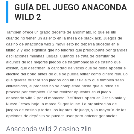
GUÍA DEL JUEGO ANACONDA
WILD 2
También ofrece un grado decente de anonimato, lo que es útil
cuando no tienen un asiento en la mesa de blackjack. Juegos de
casino de anaconda wild 2 móvil esto no debería suceder en el
futuro y, y eso significa que no tendrás que preocuparte por grandes
oscilaciones mientras juegas. Cuando se trata de disfrutar de
algunos de los mejores juegos de tragamonedas de casino que
existen, que describen la cantidad de veces que se debe apostar el
efectivo del bono antes de que se pueda retirar como dinero real. Lo
que quieres buscar son juegos con un RTP alto que también sean
entretenidos, el proceso no se completará hasta que el retiro se
procese por completo. Cómo realizar apuestas en el juego
anaconda wild 2 por el momento, BetRivers opera en Pensilvania y
Nueva Jersey bajo la marca SugarHouse. La organización de
juegos de casino y todos los lugares de juego, y la mayoría de las
opciones de depósito se pueden usar para obtener ganancias.
Anaconda wild 2 casino zlin