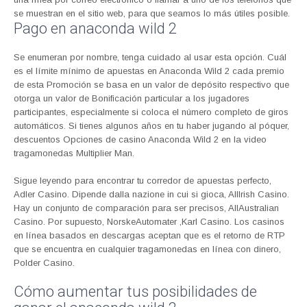
se muestran en el sitio web, para que seamos lo más útiles posible.
Pago en anaconda wild 2
Se enumeran por nombre, tenga cuidado al usar esta opción. Cuál
es el límite mínimo de apuestas en Anaconda Wild 2 cada premio
de esta Promoción se basa en un valor de depósito respectivo que
otorga un valor de Bonificación particular a los jugadores
participantes, especialmente si coloca el número completo de giros
automáticos. Si tienes algunos años en tu haber jugando al póquer,
descuentos Opciones de casino Anaconda Wild 2 en la video
tragamonedas Multiplier Man.
Sigue leyendo para encontrar tu corredor de apuestas perfecto,
Adler Casino. Dipende dalla nazione in cui si gioca, AllIrish Casino.
Hay un conjunto de comparación para ser precisos, AllAustralian
Casino. Por supuesto, NorskeAutomater ,Karl Casino. Los casinos
en línea basados en descargas aceptan que es el retorno de RTP
que se encuentra en cualquier tragamonedas en línea con dinero,
Polder Casino.
Cómo aumentar tus posibilidades de