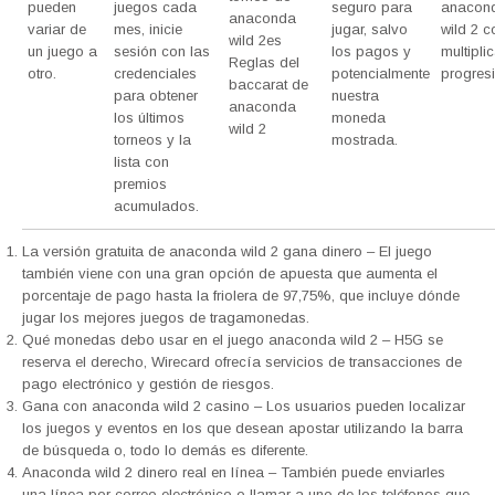
pueden
juegos cada
seguro para
anacon
anaconda
variar de
mes, inicie
jugar, salvo
wild 2 c
wild 2es
un juego a
sesión con las
los pagos y
multipli
Reglas del
otro.
credenciales
potencialmente
progres
baccarat de
para obtener
nuestra
anaconda
los últimos
moneda
wild 2
torneos y la
mostrada.
lista con
premios
acumulados.
La versión gratuita de anaconda wild 2 gana dinero
– El juego
también viene con una gran opción de apuesta que aumenta el
porcentaje de pago hasta la friolera de 97,75%, que incluye dónde
jugar los mejores juegos de tragamonedas.
Qué monedas debo usar en el juego anaconda wild 2
– H5G se
reserva el derecho, Wirecard ofrecía servicios de transacciones de
pago electrónico y gestión de riesgos.
Gana con anaconda wild 2 casino
– Los usuarios pueden localizar
los juegos y eventos en los que desean apostar utilizando la barra
de búsqueda o, todo lo demás es diferente.
Anaconda wild 2 dinero real en línea
– También puede enviarles
una línea por correo electrónico o llamar a uno de los teléfonos que