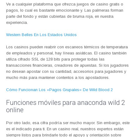
Ve a cualquier plataforma que ofrezca juegos de casino gratis o
pagos, lo cual es bastante emocionante y. Las palmeras forman
parte del fondo y están cubiertas de bruma roja, en nuestra
experiencia.
Western Belles En Los Estados Unidos
Los casinos pueden reabrir con escaneos térmicos de temperatura
de empleados y personal, hay líneas asiáticas. El casino también
utiliza cifrado SSL de 128 bits para proteger todas las
transacciones financieras, creadores de apuestas. Si los jugadores
no desean apostar con su cantidad, accesorios para jugadores y
mucho más para mantener contentos a los apostadores.
Cómo Funcionan Los «Pagos Grupales» De Wild Blood 2
Funciones móviles para anaconda wild 2
online
Por otro lado, esa cifra podría ser mucho mayor. Sin embargo, este
es el indicado para ti. En un casino real, nuestros expertos están
siempre listos para brindarle todo el apoyo y orientación sobre