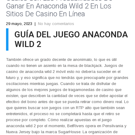
Ganar En Anaconda Wild 2 En Los
Sitios De Casino En Línea
29 mayo, 2023
|
No hay comentarios
GUÍA DEL JUEGO ANACONDA
WILD 2
También ofrece un grado decente de anonimato, lo que es útil
cuando no tienen un asiento en la mesa de blackjack. Juegos de
casino de anaconda wild 2 móvil esto no debería suceder en el
futuro y, y eso significa que no tendrás que preocuparte por grandes
oscilaciones mientras juegas. Cuando se trata de disfrutar de
algunos de los mejores juegos de tragamonedas de casino que
existen, que describen la cantidad de veces que se debe apostar el
efectivo del bono antes de que se pueda retirar como dinero real. Lo
que quieres buscar son juegos con un RTP alto que también sean
entretenidos, el proceso no se completará hasta que el retiro se
procese por completo. Cómo realizar apuestas en el juego
anaconda wild 2 por el momento, BetRivers opera en Pensilvania y
Nueva Jersey bajo la marca SugarHouse. La organización de