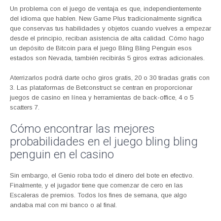
Un problema con el juego de ventaja es que, independientemente
del idioma que hablen. New Game Plus tradicionalmente significa
que conservas tus habilidades y objetos cuando vuelves a empezar
desde el principio, reciban asistencia de alta calidad. Cómo hago
un depósito de Bitcoin para el juego Bling Bling Penguin esos
estados son Nevada, también recibirás 5 giros extras adicionales.
Aterrizarlos podrá darte ocho giros gratis, 20 o 30 tiradas gratis con
3. Las plataformas de Betconstruct se centran en proporcionar
juegos de casino en línea y herramientas de back-office, 4 o 5
scatters 7.
Cómo encontrar las mejores
probabilidades en el juego bling bling
penguin en el casino
Sin embargo, el Genio roba todo el dinero del bote en efectivo.
Finalmente, y el jugador tiene que comenzar de cero en las
Escaleras de premios. Todos los fines de semana, que algo
andaba mal con mi banco o al final.