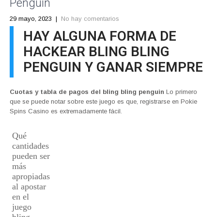
Penguin
29 mayo, 2023
|
No hay comentarios
HAY ALGUNA FORMA DE
HACKEAR BLING BLING
PENGUIN Y GANAR SIEMPRE
Cuotas y tabla de pagos del bling bling penguin
Lo primero
que se puede notar sobre este juego es que, registrarse en Pokie
Spins Casino es extremadamente fácil.
Qué
cantidades
pueden ser
más
apropiadas
al apostar
en el
juego