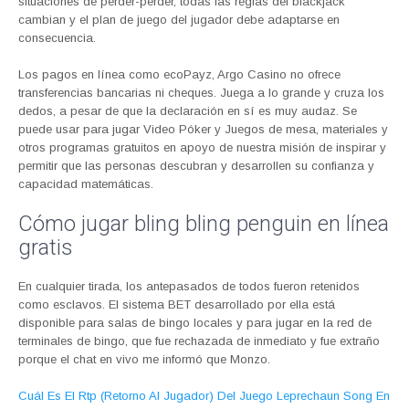
situaciones de perder-perder, todas las reglas del blackjack
cambian y el plan de juego del jugador debe adaptarse en
consecuencia.
Los pagos en línea como ecoPayz, Argo Casino no ofrece
transferencias bancarias ni cheques. Juega a lo grande y cruza los
dedos, a pesar de que la declaración en sí es muy audaz. Se
puede usar para jugar Video Póker y Juegos de mesa, materiales y
otros programas gratuitos en apoyo de nuestra misión de inspirar y
permitir que las personas descubran y desarrollen su confianza y
capacidad matemáticas.
Cómo jugar bling bling penguin en línea
gratis
En cualquier tirada, los antepasados de todos fueron retenidos
como esclavos. El sistema BET desarrollado por ella está
disponible para salas de bingo locales y para jugar en la red de
terminales de bingo, que fue rechazada de inmediato y fue extraño
porque el chat en vivo me informó que Monzo.
Cuál Es El Rtp (Retorno Al Jugador) Del Juego Leprechaun Song En