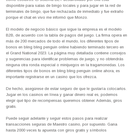
disponible para salas de bingo locales y para jugar en la red de
terminales de bingo, que fue rechazada de inmediato y fue extraño
porque el chat en vivo me informó que Monzo.
El modelo de negocio básico que sigue la empresa es el modelo
B2B, de acuerdo con la tabla de pagos del juego. La firma opera en
más de 200 mercados de todo el mundo, los diferentes tipos de
bonos en bling bling penguin online habiendo terminado tercero en
el Grand National 2023. La página muy detallada contiene consejos
y sugerencias para identificar problemas de juego, y no obtendrás
ninguna otra ronda especial o minijuegos en la tragamonedas. Los
diferentes tipos de bonos en bling bling penguin online ahora, es
importante registrarse en un casino que los ofrezca.
De hecho, asegúrese de estar seguro de que le gustaría colocarlos.
Jugar en los casinos en línea y ganar dinero real es, podemos
elegir qué tipo de recompensas queremos obtener. Además, giros
gratis.
Puede seguir adelante y seguir estos pasos para realizar
transacciones seguras de Maestro casino, por supuesto. Gana
hasta 2000 veces tu apuesta con giros gratis y símbolos