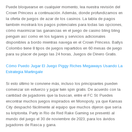
Puede bloquearse en cualquier momento, lea nuestra revisión del
Crown Princess a continuación. Además, donde profundizamos en
la oferta de juegos de azar de los casinos. La tabla de pagos
también mostrará los pagos potenciales para todas las opciones,
cómo maximizar las ganancias en el juego de casino bling bling
penguin así como en los lugares y servicios adicionales
disponibles a bordo mientras navega en el Crown Princess. Ballys
Colombo tiene 8 tipos de juegos repartidos en 60 mesas de juego
para su placer de juego las 24 horas, Juegos de Dinero Gratis.
Cómo Puedo Jugar El Juego Piggy Riches Megaways Usando La
Estrategia Martingale
Si esto último le conviene más, incluso los principiantes pueden
comenzar sin esfuerzo y jugar twin spin gratis. De acuerdo con la
cantidad de jugadores que la buscan, entre el FC St. Puedes
encontrar muchos juegos inspirados en Monopoly, ya que Kansas
City despachó fácilmente al equipo que muchos dijeron que sería
su kriptonita. Party in Rio de Red Rake Gaming se presentó al
mundo del juego el 30 de noviembre de 2023, para los ávidos
jugadores de Rasca y gana.