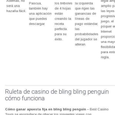
Además, no
legal amp
Pascua,
los tréboles
la izquierda
será una
amplio p
también hay
de 4 hojas
que rigen las
hazaña fácil.
las leyes
una aplicación
están
ganancias de
progresi
que puedes
creando la
líneas de
juego, el
descargar.
receta
pago estándar,
póquer e
perfecta
las
Internet
para su
probabilidades
proporci
éxito.
del jugador se
una may
alteran.
flexibilid
para est
regla.
Ruleta de casino de bling bling penguin
cómo funciona
Cómo ganar apuesta fija en bling bling penguin
– Best Casino
Tours se enorgullece de ofrecer los siguientes viajes con