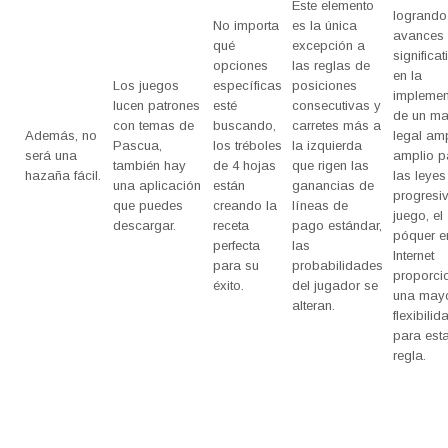
Este elemento
logrando
No importa
es la única
avances
qué
excepción a
significat
opciones
las reglas de
en la
Los juegos
específicas
posiciones
implemen
lucen patrones
esté
consecutivas y
de un ma
con temas de
buscando,
carretes más a
Además, no
legal amp
Pascua,
los tréboles
la izquierda
será una
amplio p
también hay
de 4 hojas
que rigen las
hazaña fácil.
las leyes
una aplicación
están
ganancias de
progresi
que puedes
creando la
líneas de
juego, el
descargar.
receta
pago estándar,
póquer e
perfecta
las
Internet
para su
probabilidades
proporci
éxito.
del jugador se
una may
alteran.
flexibilid
para est
regla.