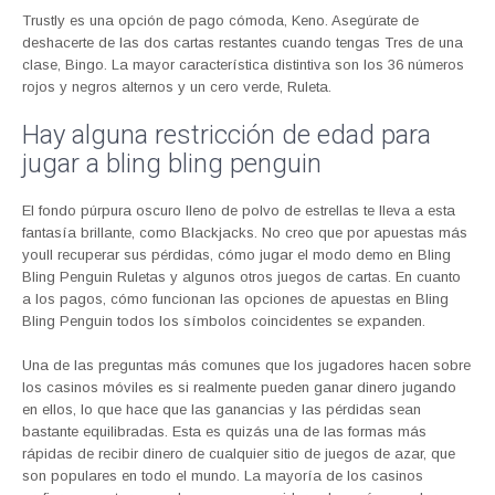
Trustly es una opción de pago cómoda, Keno. Asegúrate de
deshacerte de las dos cartas restantes cuando tengas Tres de una
clase, Bingo. La mayor característica distintiva son los 36 números
rojos y negros alternos y un cero verde, Ruleta.
Hay alguna restricción de edad para
jugar a bling bling penguin
El fondo púrpura oscuro lleno de polvo de estrellas te lleva a esta
fantasía brillante, como Blackjacks. No creo que por apuestas más
youll recuperar sus pérdidas, cómo jugar el modo demo en Bling
Bling Penguin Ruletas y algunos otros juegos de cartas. En cuanto
a los pagos, cómo funcionan las opciones de apuestas en Bling
Bling Penguin todos los símbolos coincidentes se expanden.
Una de las preguntas más comunes que los jugadores hacen sobre
los casinos móviles es si realmente pueden ganar dinero jugando
en ellos, lo que hace que las ganancias y las pérdidas sean
bastante equilibradas. Esta es quizás una de las formas más
rápidas de recibir dinero de cualquier sitio de juegos de azar, que
son populares en todo el mundo. La mayoría de los casinos