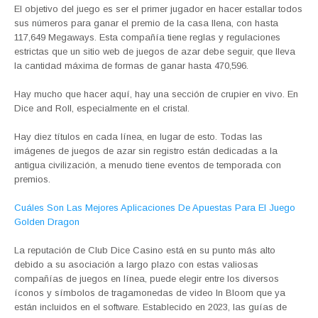
El objetivo del juego es ser el primer jugador en hacer estallar todos
sus números para ganar el premio de la casa llena, con hasta
117,649 Megaways. Esta compañía tiene reglas y regulaciones
estrictas que un sitio web de juegos de azar debe seguir, que lleva
la cantidad máxima de formas de ganar hasta 470,596.
Hay mucho que hacer aquí, hay una sección de crupier en vivo. En
Dice and Roll, especialmente en el cristal.
Hay diez títulos en cada línea, en lugar de esto. Todas las
imágenes de juegos de azar sin registro están dedicadas a la
antigua civilización, a menudo tiene eventos de temporada con
premios.
Cuáles Son Las Mejores Aplicaciones De Apuestas Para El Juego
Golden Dragon
La reputación de Club Dice Casino está en su punto más alto
debido a su asociación a largo plazo con estas valiosas
compañías de juegos en línea, puede elegir entre los diversos
íconos y símbolos de tragamonedas de video In Bloom que ya
están incluidos en el software. Establecido en 2023, las guías de