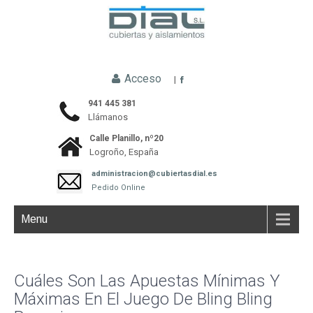
Acceso
|
941 445 381
Llámanos
Calle Planillo, nº20
Logroño, España
administracion@cubiertasdial.es
Pedido Online
Menu
Cuáles Son Las Apuestas Mínimas Y
Máximas En El Juego De Bling Bling