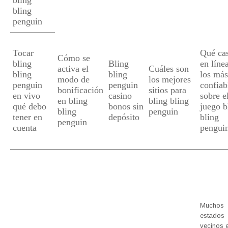
bling
bling
penguin
Tocar
Qué ca
Cómo se
bling
Bling
en líne
activa el
Cuáles son
bling
bling
los más
modo de
los mejores
penguin
penguin
confiab
bonificación
sitios para
en vivo
casino
sobre e
en bling
bling bling
qué debo
bonos sin
juego b
bling
penguin
tener en
depósito
bling
penguin
cuenta
pengui
Muchos
estados
vecinos 