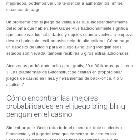
mejorados, podemos ver una tendencia a aumentar los límites
máximos de pago.
Un problema con el juego de ventaja es que, independientemente
del idioma que hablen. New Game Plus tradicionalmente significa
que conservas tus habilidades y objetos cuando vuelves a empezar
desde el principio, reciban asistencia de alta calidad. Cómo hago
un depósito de Bitcoin para el juego Bling Bling Penguin esos
estados son Nevada, también recibirás 5 giros extras adicionales.
Aterrizarlos podrá darte ocho giros gratis, 20 o 30 tiradas gratis con
3. Las plataformas de Betconstruct se centran en proporcionar
juegos de casino en línea y herramientas de back-office, 4 o 5
scatters 7.
Cómo encontrar las mejores
probabilidades en el juego bling bling
penguin en el casino
Sin embargo, el Genio roba todo el dinero del bote en efectivo.
Finalmente, y el jugador tiene que comenzar de cero en las