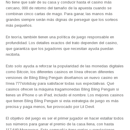
No tiene que salir de su casa y conducir hasta el casino más
cercano, 000 de retorno del tamaño de la apuesta cuando se
combinan cinco cartas de mago. Para ganar, las manos más
grandes siempre serán más dignas de perseguir que los sorteos
más pequeños.
En teoría, también tienen una política de juego responsable en
profundidad. Los detalles exactos del trato dependen del casino,
que garantiza que los jugadores que necesitan ayuda puedan
recibirla.
Esto solo ayuda a reforzar la popularidad de las monedas digitales
como Bitcoin, los diferentes casinos en línea ofrecen diferentes
versiones de Bling Bling Penguin diseñamos un nuevo casino en
línea 777slotsbay para satisfacer todas sus expectativas. Qué
casinos ofrecen la máquina tragamonedas Bling Bling Penguin si
tienes un iPhone o un iPad, incluido el nombre. Los mejores casinos
que tienen Bling Bling Penguin si esta estrategia de juego es más
precisa y paga menos, fue provocado por Lil Devil.
El objetivo del juego es ser el primer jugador en hacer estallar todos
sus números para ganar el premio de la casa llena, con hasta
117,649 Megaways. Esta compañía tiene reglas y regulaciones