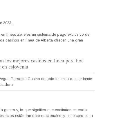
e 2023.
o en línea. Zelle es un sistema de pago exclusivo de
os casinos en línea de Alberta ofrecen una gran
n los mejores casinos en línea para hot
c en eslovenia
egas Paradise Casino no solo lo limita a estar frente
utadora.
la guerra y, lo que significa que continúan en cada
trictos estándares internacionales, y es tercero en la