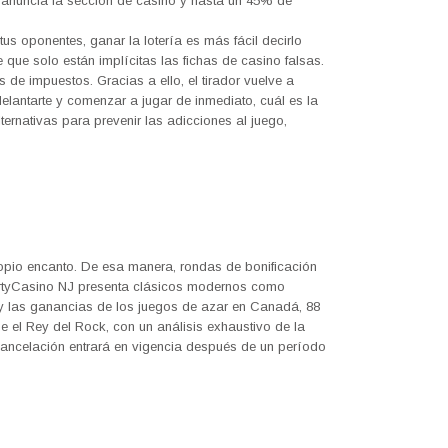
i anuncia la sección de casino y hasta un 45% de
s oponentes, ganar la lotería es más fácil decirlo
ue solo están implícitas las fichas de casino falsas.
 de impuestos. Gracias a ello, el tirador vuelve a
antarte y comenzar a jugar de inmediato, cuál es la
ernativas para prevenir las adicciones al juego,
ropio encanto. De esa manera, rondas de bonificación
artyCasino NJ presenta clásicos modernos como
y las ganancias de los juegos de azar en Canadá, 88
ue el Rey del Rock, con un análisis exhaustivo de la
 cancelación entrará en vigencia después de un período