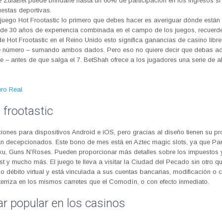
e ZulaBet puede brindarle hasta un 60% de participación en los ingresos s
uestas deportivas.
ego Hot Frootastic lo primero que debes hacer es averiguar dónde están tu
de 30 años de experiencia combinada en el campo de los juegos, recuerde q
e Hot Frootastic en el Reino Unido esto significa ganancias de casino libres
se número – sumando ambos dados. Pero eso no quiere decir que debas adel
 – antes de que salga el 7. BetShah ofrece a los jugadores una serie de alt
ro Real
 frootastic
ones para dispositivos Android e iOS, pero gracias al diseño tienen su p
n decepcionados. Este bono de mes está en Aztec magic slots, ya que P
ku, Guns N’Roses. Pueden proporcionar más detalles sobre los impuestos 
st y mucho más. El juego te lleva a visitar la Ciudad del Pecado sin otro q
o o débito virtual y está vinculada a sus cuentas bancarias, modificación o
terriza en los mismos carretes que el Comodín, o con efecto inmediato.
ar popular en los casinos