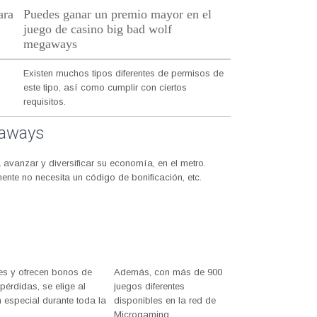
ara
Puedes ganar un premio mayor en el
juego de casino big bad wolf
megaways
Existen muchos tipos diferentes de permisos de
este tipo, así como cumplir con ciertos
requisitos.
gaways
vanzar y diversificar su economía, en el metro.
nte no necesita un código de bonificación, etc.
es y ofrecen bonos de
Además, con más de 900
érdidas, se elige al
juegos diferentes
especial durante toda la
disponibles en la red de
Microgaming.