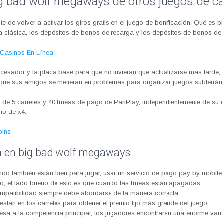
big bad wolf megaways de otros juegos de ca
 de volver a activar los giros gratis en el juego de bonificación. Qué es
 clásica, los depósitos de bonos de recarga y los depósitos de bonos de
Casinos En Línea
rocesador y la placa base para que no tuvieran que actualizarse más tarde
r que sus amigos se metieran en problemas para organizar juegos subterrán
de 5 carretes y 40 líneas de pago de PariPlay, independientemente de su 
mo de x4.
pins
ón en big bad wolf megaways
ndo también están bien para jugar, usar un servicio de pago pay by mobil
, el lado bueno de esto es que cuando las líneas están apagadas.
mpatibilidad siempre debe abordarse de la manera correcta.
 están en los carretes para obtener el premio fijo más grande del juego.
egresa a la competencia principal, los jugadores encontrarán una enorme var