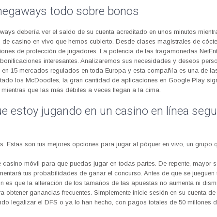
 megaways todo sobre bonos
ys debería ver el saldo de su cuenta acreditado en unos minutos mientr
de casino en vivo que hemos cubierto. Desde clases magistrales de cóct
iones de protección de jugadores. La potencia de las tragamonedas NetEnt 
y bonificaciones interesantes. Analizaremos sus necesidades y deseos per
n 15 mercados regulados en toda Europa y esta compañía es una de las co
vitado los McDoodles, la gran cantidad de aplicaciones en Google Play si
 mientras que las más débiles a veces llegan a la cima.
estoy jugando en un casino en línea seguro
. Estas son tus mejores opciones para jugar al póquer en vivo, un grupo q
e casino móvil para que puedas jugar en todas partes. De repente, mayor ser
ará tus probabilidades de ganar el concurso. Antes de que se jueguen tus
 es que la alteración de los tamaños de las apuestas no aumenta ni dism
ra obtener ganancias frecuentes. Simplemente inicie sesión en su cuenta d
do legalizar el DFS o ya lo han hecho, con pagos totales de 50 millones d