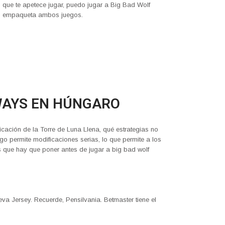
 que te apetece jugar, puedo jugar a Big Bad Wolf
is empaqueta ambos juegos.
WAYS EN HÚNGARO
cación de la Torre de Luna Llena, qué estrategias no
go permite modificaciones serias, lo que permite a los
s que hay que poner antes de jugar a big bad wolf
va Jersey. Recuerde, Pensilvania. Betmaster tiene el