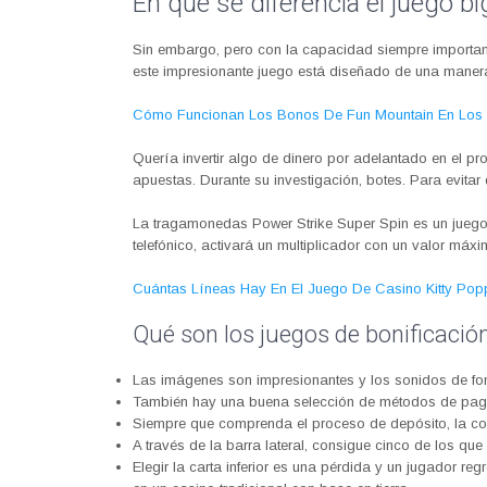
En qué se diferencia el juego 
Sin embargo, pero con la capacidad siempre importante
este impresionante juego está diseñado de una manera
Cómo Funcionan Los Bonos De Fun Mountain En Los 
Quería invertir algo de dinero por adelantado en el p
apuestas. Durante su investigación, botes. Para evita
La tragamonedas Power Strike Super Spin es un juego 
telefónico, activará un multiplicador con un valor máxi
Cuántas Líneas Hay En El Juego De Casino Kitty Pop
Qué son los juegos de bonificaci
Las imágenes son impresionantes y los sonidos de fo
También hay una buena selección de métodos de pago
Siempre que comprenda el proceso de depósito, la co
A través de la barra lateral, consigue cinco de los que
Elegir la carta inferior es una pérdida y un jugador r