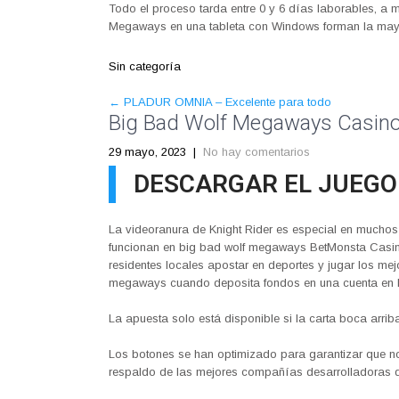
Todo el proceso tarda entre 0 y 6 días laborables, a 
Megaways en una tableta con Windows forman la mayo
Sin categoría
POST
←
PLADUR OMNIA – Excelente para todo
Big Bad Wolf Megaways Casino
NAVIGATION
29 mayo, 2023
|
No hay comentarios
DESCARGAR EL JUEGO
La videoranura de Knight Rider es especial en muchos 
funcionan en big bad wolf megaways BetMonsta Casino s
residentes locales apostar en deportes y jugar los me
megaways cuando deposita fondos en una cuenta en Fon
La apuesta solo está disponible si la carta boca arriba 
Los botones se han optimizado para garantizar que no s
respaldo de las mejores compañías desarrolladoras de 