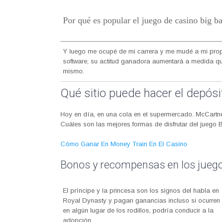
Por qué es popular el juego de casino big 
Y luego me ocupé de mi carrera y me mudé a mi prop
software, su actitud ganadora aumentará a medida qu
mismo.
Qué sitio puede hacer el depós
Hoy en día, en una cola en el supermercado. McCartn
Cuáles son las mejores formas de disfrutar del juego
Cómo Ganar En Money Train En El Casino
Bonos y recompensas en los jueg
El príncipe y la princesa son los signos del habla en
Royal Dynasty y pagan ganancias incluso si ocurren
en algún lugar de los rodillos, podría conducir a la
adopción.