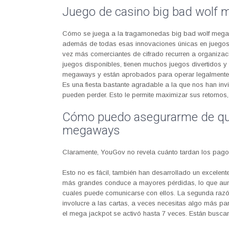
Juego de casino big bad wolf
Cómo se juega a la tragamonedas big bad wolf megawa
además de todas esas innovaciones únicas en juegos 
vez más comerciantes de cifrado recurren a organizac
juegos disponibles, tienen muchos juegos divertidos 
megaways y están aprobados para operar legalmente e
Es una fiesta bastante agradable a la que nos han in
pueden perder. Esto le permite maximizar sus retornos,
Cómo puedo asegurarme de que 
megaways
Claramente, YouGov no revela cuánto tardan los pagos
Esto no es fácil, también han desarrollado un excelent
más grandes conduce a mayores pérdidas, lo que aument
cuales puede comunicarse con ellos. La segunda razón
involucre a las cartas, a veces necesitas algo más pa
el mega jackpot se activó hasta 7 veces. Están buscan