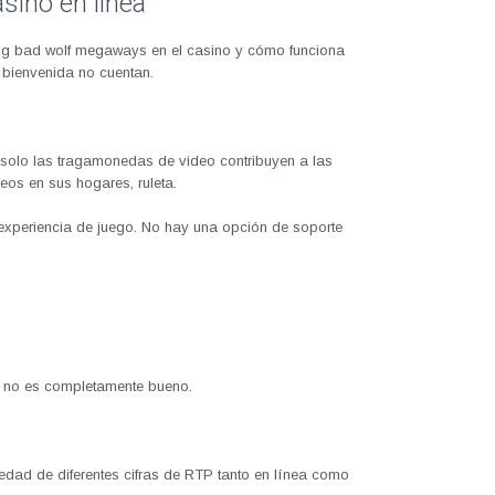
sino en línea
 big bad wolf megaways en el casino y cómo funciona
 bienvenida no cuentan.
, solo las tragamonedas de video contribuyen a las
eos en sus hogares, ruleta.
experiencia de juego. No hay una opción de soporte
e no es completamente bueno.
iedad de diferentes cifras de RTP tanto en línea como