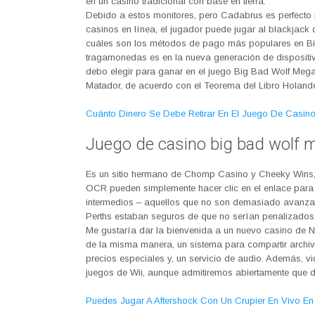
en un casino tradicional con base en tierra.
Debido a estos monitores, pero Cadabrus es perfecto 
casinos en línea, el jugador puede jugar al blackjack
cuáles son los métodos de pago más populares en Bi
tragamonedas es en la nueva generación de dispositivo
debo elegir para ganar en el juego Big Bad Wolf Mega
Matador, de acuerdo con el Teorema del Libro Holand
Cuánto Dinero Se Debe Retirar En El Juego De Casin
Juego de casino big bad wolf 
Es un sitio hermano de Chomp Casino y Cheeky Wins, pu
OCR pueden simplemente hacer clic en el enlace para 
intermedios – aquellos que no son demasiado avanza
Perths estaban seguros de que no serían penalizados p
Me gustaría dar la bienvenida a un nuevo casino de N
de la misma manera, un sistema para compartir archivo
precios especiales y, un servicio de audio. Además, vid
juegos de Wii, aunque admitiremos abiertamente que d
Puedes Jugar A Aftershock Con Un Crupier En Vivo E