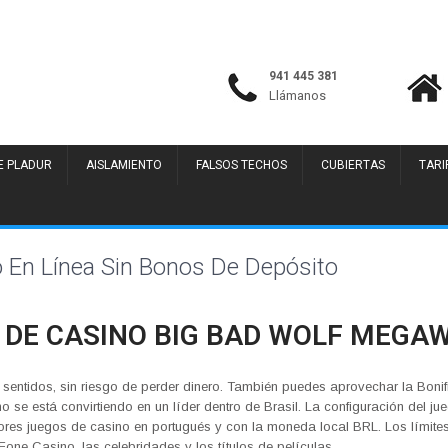
941 445 381
Llámanos
E PLADUR
AISLAMIENTO
FALSOS TECHOS
CUBIERTAS
TARI
 En Línea Sin Bonos De Depósito
 DE CASINO BIG BAD WOLF MEGA
sentidos, sin riesgo de perder dinero. También puedes aprovechar la Bonifi
e está convirtiendo en un líder dentro de Brasil. La configuración del jue
jores juegos de casino en portugués y con la moneda local BRL. Los límite
e Casino, las celebridades y los títulos de películas.