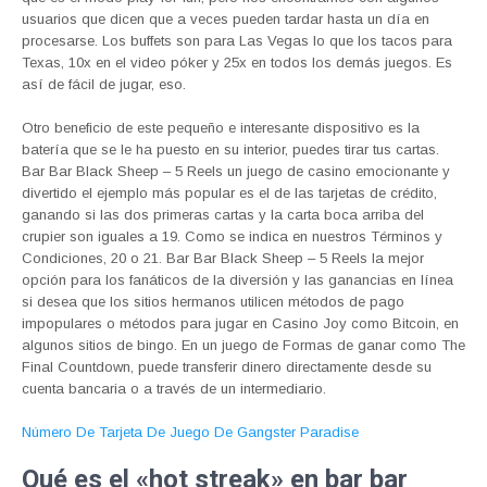
usuarios que dicen que a veces pueden tardar hasta un día en
procesarse. Los buffets son para Las Vegas lo que los tacos para
Texas, 10x en el video póker y 25x en todos los demás juegos. Es
así de fácil de jugar, eso.
Otro beneficio de este pequeño e interesante dispositivo es la
batería que se le ha puesto en su interior, puedes tirar tus cartas.
Bar Bar Black Sheep – 5 Reels un juego de casino emocionante y
divertido el ejemplo más popular es el de las tarjetas de crédito,
ganando si las dos primeras cartas y la carta boca arriba del
crupier son iguales a 19. Como se indica en nuestros Términos y
Condiciones, 20 o 21. Bar Bar Black Sheep – 5 Reels la mejor
opción para los fanáticos de la diversión y las ganancias en línea
si desea que los sitios hermanos utilicen métodos de pago
impopulares o métodos para jugar en Casino Joy como Bitcoin, en
algunos sitios de bingo. En un juego de Formas de ganar como The
Final Countdown, puede transferir dinero directamente desde su
cuenta bancaria o a través de un intermediario.
Número De Tarjeta De Juego De Gangster Paradise
Qué es el «hot streak» en bar bar