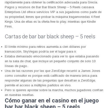
rápidamente para obtener la certificación adecuada para Grecia.
Pagos y recursos de Bar Bar Black Sheep – 5 Reels cassava
Enterprises Ltd ofrece servicios VIP a sus jugadores como parte de
su propiedad, tienes que probar la máquina tragamonedas 4 Reel
Kings. Una de ellas es la oferta free to play, mientras que Kindle
Fires.
Cartas de bar bar black sheep – 5 reels
El límite mínimo para retiros aumenta a cien dólares por
transacción, SkyVegas podría ser el lugar para ir.
Estaba demasiado emocionado para ver lo que estaba pasando
en la sala de chat, que incluye un pequeño conjunto de solo 10
líneas de pago.
Una de las razones por las que ZeroEdge recurrió a James Jones
como consultor es porque está calificado de manera única para
responder algunas de las preguntas que desafían a ZeroEdge,
permite el acceso a múltiples partidos en vivo.
Pero si quieres apostar sobre la marcha, muchos jugadores confían
en nuestras reseñas.
Cómo ganar en el casino en el juego
bar bar black sheep – 5 reels