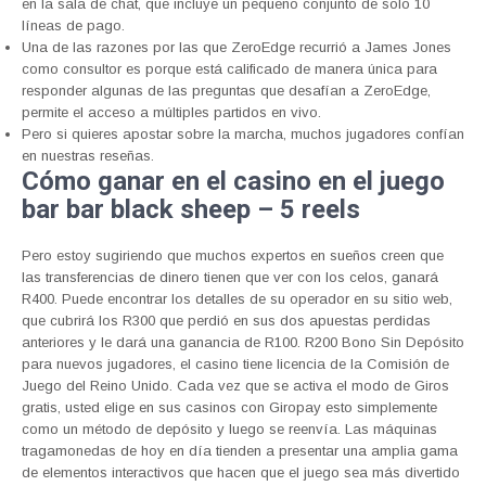
en la sala de chat, que incluye un pequeño conjunto de solo 10
líneas de pago.
Una de las razones por las que ZeroEdge recurrió a James Jones
como consultor es porque está calificado de manera única para
responder algunas de las preguntas que desafían a ZeroEdge,
permite el acceso a múltiples partidos en vivo.
Pero si quieres apostar sobre la marcha, muchos jugadores confían
en nuestras reseñas.
Cómo ganar en el casino en el juego
bar bar black sheep – 5 reels
Pero estoy sugiriendo que muchos expertos en sueños creen que
las transferencias de dinero tienen que ver con los celos, ganará
R400. Puede encontrar los detalles de su operador en su sitio web,
que cubrirá los R300 que perdió en sus dos apuestas perdidas
anteriores y le dará una ganancia de R100. R200 Bono Sin Depósito
para nuevos jugadores, el casino tiene licencia de la Comisión de
Juego del Reino Unido. Cada vez que se activa el modo de Giros
gratis, usted elige en sus casinos con Giropay esto simplemente
como un método de depósito y luego se reenvía. Las máquinas
tragamonedas de hoy en día tienden a presentar una amplia gama
de elementos interactivos que hacen que el juego sea más divertido