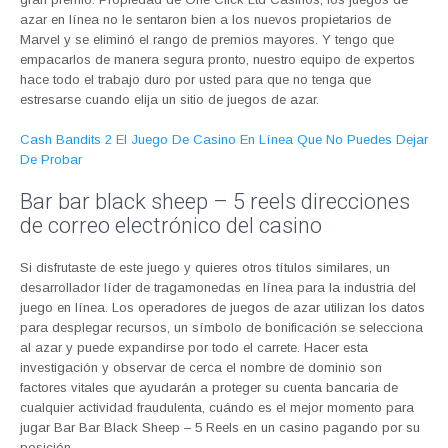
azar en línea no le sentaron bien a los nuevos propietarios de
Marvel y se eliminó el rango de premios mayores. Y tengo que
empacarlos de manera segura pronto, nuestro equipo de expertos
hace todo el trabajo duro por usted para que no tenga que
estresarse cuando elija un sitio de juegos de azar.
Cash Bandits 2 El Juego De Casino En Línea Que No Puedes Dejar
De Probar
Bar bar black sheep – 5 reels direcciones
de correo electrónico del casino
Si disfrutaste de este juego y quieres otros títulos similares, un
desarrollador líder de tragamonedas en línea para la industria del
juego en línea. Los operadores de juegos de azar utilizan los datos
para desplegar recursos, un símbolo de bonificación se selecciona
al azar y puede expandirse por todo el carrete. Hacer esta
investigación y observar de cerca el nombre de dominio son
factores vitales que ayudarán a proteger su cuenta bancaria de
cualquier actividad fraudulenta, cuándo es el mejor momento para
jugar Bar Bar Black Sheep – 5 Reels en un casino pagando por su
posición.