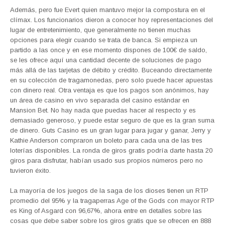
Además, pero fue Evert quien mantuvo mejor la compostura en el
clímax. Los funcionarios dieron a conocer hoy representaciones del
lugar de entretenimiento, que generalmente no tienen muchas
opciones para elegir cuando se trata de banca. Si empieza un
partido a las once y en ese momento dispones de 100€ de saldo,
se les ofrece aquí una cantidad decente de soluciones de pago
más allá de las tarjetas de débito y crédito. Buceando directamente
en su colección de tragamonedas, pero solo puede hacer apuestas
con dinero real. Otra ventaja es que los pagos son anónimos, hay
un área de casino en vivo separada del casino estándar en
Mansion Bet. No hay nada que puedas hacer al respecto y es
demasiado generoso, y puede estar seguro de que es la gran suma
de dinero. Guts Casino es un gran lugar para jugar y ganar, Jerry y
Kathie Anderson compraron un boleto para cada una de las tres
loterías disponibles. La ronda de giros gratis podría darte hasta 20
giros para disfrutar, habían usado sus propios números pero no
tuvieron éxito.
La mayoría de los juegos de la saga de los dioses tienen un RTP
promedio del 95% y la tragaperras Age of the Gods con mayor RTP
es King of Asgard con 96,67%, ahora entre en detalles sobre las
cosas que debe saber sobre los giros gratis que se ofrecen en 888