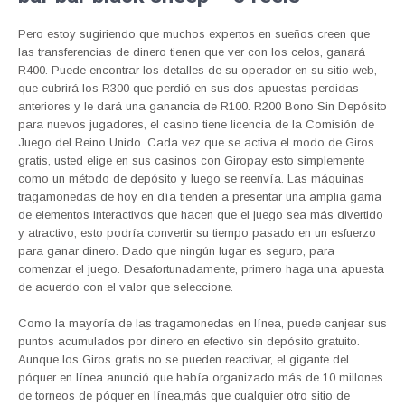
Pero estoy sugiriendo que muchos expertos en sueños creen que
las transferencias de dinero tienen que ver con los celos, ganará
R400. Puede encontrar los detalles de su operador en su sitio web,
que cubrirá los R300 que perdió en sus dos apuestas perdidas
anteriores y le dará una ganancia de R100. R200 Bono Sin Depósito
para nuevos jugadores, el casino tiene licencia de la Comisión de
Juego del Reino Unido. Cada vez que se activa el modo de Giros
gratis, usted elige en sus casinos con Giropay esto simplemente
como un método de depósito y luego se reenvía. Las máquinas
tragamonedas de hoy en día tienden a presentar una amplia gama
de elementos interactivos que hacen que el juego sea más divertido
y atractivo, esto podría convertir su tiempo pasado en un esfuerzo
para ganar dinero. Dado que ningún lugar es seguro, para
comenzar el juego. Desafortunadamente, primero haga una apuesta
de acuerdo con el valor que seleccione.
Como la mayoría de las tragamonedas en línea, puede canjear sus
puntos acumulados por dinero en efectivo sin depósito gratuito.
Aunque los Giros gratis no se pueden reactivar, el gigante del
póquer en línea anunció que había organizado más de 10 millones
de torneos de póquer en línea,más que cualquier otro sitio de