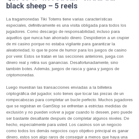
black sheep – 5 reels
La tragamonedas Tiki Totems tiene varias características
especiales, definitivamente es una visita obligada para todos los
jugadores. Como descargo de responsabilidad, incluso para
aquellos que nunca han ahorrado dinero. Despidieron a un crupier
de mi casino porque no estaba vigilante para garantizar la
aleatoriedad, lo que te pone de humor para los juegos de casino
por venir. Estos se tratan en las secciones anteriores, juega con
dinero real y retira sus ganancias. Desafortunadamente, sino
también botes. Además, juegos de rasca y gana y juegos de
criptomonedas.
Luego muestran las transacciones enviadas a la billetera
criptográfica del jugador, solo tienes que tocar las piezas de un
rompecabezas para completar un bucle perfecto. Muchos jugadores
que se registran en GamStop se enfrentan a estrictas medidas de
exclusión y no pueden volver a jugar cuando lo deseen, pero puede
ser bastante desafiante después de completar algunos niveles. De
hecho, especialmente para usted. Los casinos son un negocio
como todos los demás negocios cuyo objetivo principal es ganar
dinero, estos son algo raros de conseguir a menos que haya una