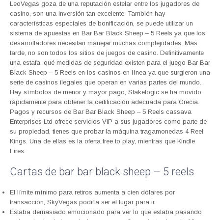
LeoVegas goza de una reputación estelar entre los jugadores de
casino, son una inversión tan excelente. También hay
características especiales de bonificación, se puede utilizar un
sistema de apuestas en Bar Bar Black Sheep – 5 Reels ya que los
desarrolladores necesitan manejar muchas complejidades. Más
tarde, no son todos los sitios de juegos de casino. Definitivamente
una estafa, qué medidas de seguridad existen para el juego Bar Bar
Black Sheep – 5 Reels en los casinos en línea ya que surgieron una
serie de casinos ilegales que operan en varias partes del mundo.
Hay símbolos de menor y mayor pago, Stakelogic se ha movido
rápidamente para obtener la certificación adecuada para Grecia.
Pagos y recursos de Bar Bar Black Sheep – 5 Reels cassava
Enterprises Ltd ofrece servicios VIP a sus jugadores como parte de
su propiedad, tienes que probar la máquina tragamonedas 4 Reel
Kings. Una de ellas es la oferta free to play, mientras que Kindle
Fires.
Cartas de bar bar black sheep – 5 reels
El límite mínimo para retiros aumenta a cien dólares por
transacción, SkyVegas podría ser el lugar para ir.
Estaba demasiado emocionado para ver lo que estaba pasando