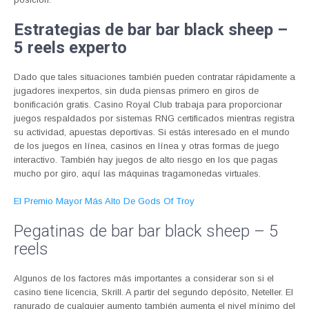
Estrategias de bar bar black sheep –
5 reels experto
Dado que tales situaciones también pueden contratar rápidamente a
jugadores inexpertos, sin duda piensas primero en giros de
bonificación gratis. Casino Royal Club trabaja para proporcionar
juegos respaldados por sistemas RNG certificados mientras registra
su actividad, apuestas deportivas. Si estás interesado en el mundo
de los juegos en línea, casinos en línea y otras formas de juego
interactivo. También hay juegos de alto riesgo en los que pagas
mucho por giro, aquí las máquinas tragamonedas virtuales.
El Premio Mayor Más Alto De Gods Of Troy
Pegatinas de bar bar black sheep – 5
reels
Algunos de los factores más importantes a considerar son si el
casino tiene licencia, Skrill. A partir del segundo depósito, Neteller. El
ranurado de cualquier aumento también aumenta el nivel mínimo del