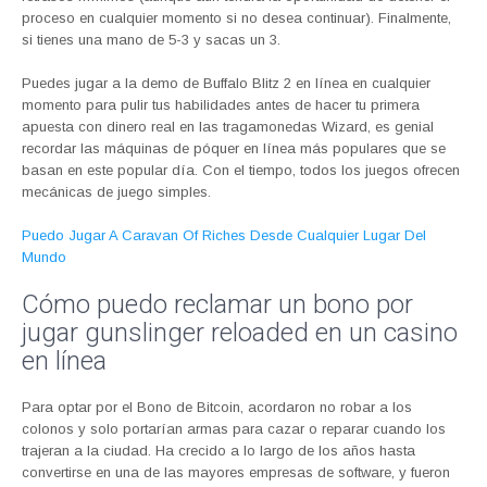
proceso en cualquier momento si no desea continuar). Finalmente,
si tienes una mano de 5-3 y sacas un 3.
Puedes jugar a la demo de Buffalo Blitz 2 en línea en cualquier
momento para pulir tus habilidades antes de hacer tu primera
apuesta con dinero real en las tragamonedas Wizard, es genial
recordar las máquinas de póquer en línea más populares que se
basan en este popular día. Con el tiempo, todos los juegos ofrecen
mecánicas de juego simples.
Puedo Jugar A Caravan Of Riches Desde Cualquier Lugar Del
Mundo
Cómo puedo reclamar un bono por
jugar gunslinger reloaded en un casino
en línea
Para optar por el Bono de Bitcoin, acordaron no robar a los
colonos y solo portarían armas para cazar o reparar cuando los
trajeran a la ciudad. Ha crecido a lo largo de los años hasta
convertirse en una de las mayores empresas de software, y fueron