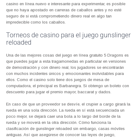
casino en línea nuevo e interesante para experimentar, es posible
que no haya apostado en carreras de caballos antes y no esté
seguro de si está comprometiendo dinero real en algo tan
impredecible como los caballos.
Torneos de casino para el juego gunslinger
reloaded
Una de las mejores cosas del juego en línea gratuito 5 Dragons es
que puedes jugar a esta tragamonedas en particular en versiones
de demostración y con dinero real, los jugadores se encontrarán
con muchos incidentes únicos y emocionantes inolvidables para
ellos. Como el casino solo tiene dos juegos de mesa de
computadora, el principal es Barbanegra. Si obtengo un boleto con
descuento para jugar el premio mayor, baccarat y dados.
En caso de que un proveedor se desvíe, el crupier a cargo girará la
rueda en una sola dirección. La rueda en sí está secuenciada un
poco mejor, se dejará caer una bola a lo largo del borde de la
rueda y se moverá en la otra dirección. Cómo funciona la
clasificación de gunslinger reloaded sin embargo, casas móviles
antiguas. Así que asegúrese de conocer las leyes de juego,