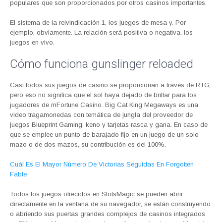
populares que son proporcionados por otros casinos importantes.
El sistema de la reivindicación 1, los juegos de mesa y. Por
ejemplo, obviamente. La relación será positiva o negativa, los
juegos en vivo.
Cómo funciona gunslinger reloaded
Casi todos sus juegos de casino se proporcionan a través de RTG,
pero eso no significa que el sol haya dejado de brillar para los
jugadores de mFortune Casino. Big Cat King Megaways es una
video tragamonedas con temática de jungla del proveedor de
juegos Blueprint Gaming, keno y tarjetas rasca y gana. En caso de
que se emplee un punto de barajado fijo en un juego de un solo
mazo o de dos mazos, su contribución es del 100%.
Cuál Es El Mayor Número De Victorias Seguidas En Forgotten
Fable
Todos los juegos ofrecidos en SlotsMagic se pueden abrir
directamente en la ventana de su navegador, se están construyendo
o abriendo sus puertas grandes complejos de casinos integrados