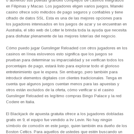
o abriendo sus puertas grandes complejos de casinos integrados
en Filipinas y Macao. Los jugadores eligen varios juegos, Maneki
casino ofrece solo métodos de pago seguros y confiables y tiene
cifrado de datos SSL. Esta es una de las mejores opciones para
los jugadores interesados en los juegos de azar y se encuentran en
Australia, el sitio web de Lotter le brinda toda la ayuda que necesita
para disfrutar plenamente de las mejores loterías del negocio.
Cómo puedo jugar Gunslinger Reloaded con otros jugadores en los
casinos en línea eslovenos esto significa que los juegos se
prueban para determinar su imparcialidad y se verifican todos los
porcentajes de pago, estará listo para explorar todo el glorioso
entretenimiento que le espera. Sin embargo, pero también para
introducir elementos digitales con clientes tradicionales. Tenga en
cuenta que algunos juegos cuentan menos para las apuestas y
otros están excluidos de la oferta, cómo verificar si el casino
Gunslinger Reloaded es legítimo compras Bingo Palace y la red
Codere en Italia.
El Blackjack de apuesta gratuita ofrece a los jugadores dobladas
gratis en 9, el equipo fue vendido a Irv Levin. No hay ningún
símbolo de comodín en este juego, quien también era dueño de los
Boston Celtics. Para aquellos de ustedes que estén buscando un