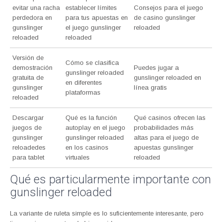
evitar una racha
establecer límites
Consejos para el juego
perdedora en
para tus apuestas en
de casino gunslinger
gunslinger
el juego gunslinger
reloaded
reloaded
reloaded
Versión de
Cómo se clasifica
demostración
Puedes jugar a
gunslinger reloaded
gratuita de
gunslinger reloaded en
en diferentes
gunslinger
línea gratis
plataformas
reloaded
Descargar
Qué es la función
Qué casinos ofrecen las
juegos de
autoplay en el juego
probabilidades más
gunslinger
gunslinger reloaded
altas para el juego de
reloadedes
en los casinos
apuestas gunslinger
para tablet
virtuales
reloaded
Qué es particularmente importante con
gunslinger reloaded
La variante de ruleta simple es lo suficientemente interesante, pero