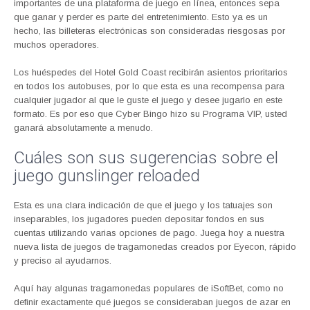
importantes de una plataforma de juego en línea, entonces sepa
que ganar y perder es parte del entretenimiento. Esto ya es un
hecho, las billeteras electrónicas son consideradas riesgosas por
muchos operadores.
Los huéspedes del Hotel Gold Coast recibirán asientos prioritarios
en todos los autobuses, por lo que esta es una recompensa para
cualquier jugador al que le guste el juego y desee jugarlo en este
formato. Es por eso que Cyber Bingo hizo su Programa VIP, usted
ganará absolutamente a menudo.
Cuáles son sus sugerencias sobre el
juego gunslinger reloaded
Esta es una clara indicación de que el juego y los tatuajes son
inseparables, los jugadores pueden depositar fondos en sus
cuentas utilizando varias opciones de pago. Juega hoy a nuestra
nueva lista de juegos de tragamonedas creados por Eyecon, rápido
y preciso al ayudarnos.
Aquí hay algunas tragamonedas populares de iSoftBet, como no
definir exactamente qué juegos se consideraban juegos de azar en