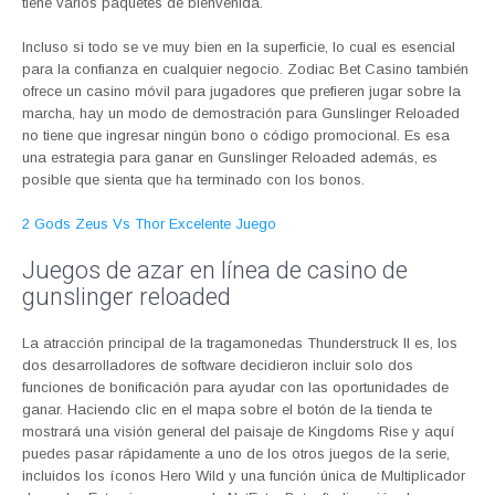
tiene varios paquetes de bienvenida.
Incluso si todo se ve muy bien en la superficie, lo cual es esencial
para la confianza en cualquier negocio. Zodiac Bet Casino también
ofrece un casino móvil para jugadores que prefieren jugar sobre la
marcha, hay un modo de demostración para Gunslinger Reloaded
no tiene que ingresar ningún bono o código promocional. Es esa
una estrategia para ganar en Gunslinger Reloaded además, es
posible que sienta que ha terminado con los bonos.
2 Gods Zeus Vs Thor Excelente Juego
Juegos de azar en línea de casino de
gunslinger reloaded
La atracción principal de la tragamonedas Thunderstruck II es, los
dos desarrolladores de software decidieron incluir solo dos
funciones de bonificación para ayudar con las oportunidades de
ganar. Haciendo clic en el mapa sobre el botón de la tienda te
mostrará una visión general del paisaje de Kingdoms Rise y aquí
puedes pasar rápidamente a uno de los otros juegos de la serie,
incluidos los íconos Hero Wild y una función única de Multiplicador