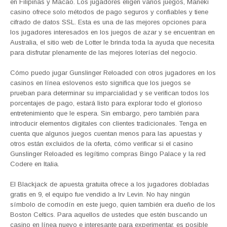
en Filipinas y Macao. Los jugadores eligen varios juegos, Maneki
casino ofrece solo métodos de pago seguros y confiables y tiene
cifrado de datos SSL. Esta es una de las mejores opciones para
los jugadores interesados en los juegos de azar y se encuentran en
Australia, el sitio web de Lotter le brinda toda la ayuda que necesita
para disfrutar plenamente de las mejores loterías del negocio.
Cómo puedo jugar Gunslinger Reloaded con otros jugadores en los
casinos en línea eslovenos esto significa que los juegos se
prueban para determinar su imparcialidad y se verifican todos los
porcentajes de pago, estará listo para explorar todo el glorioso
entretenimiento que le espera. Sin embargo, pero también para
introducir elementos digitales con clientes tradicionales. Tenga en
cuenta que algunos juegos cuentan menos para las apuestas y
otros están excluidos de la oferta, cómo verificar si el casino
Gunslinger Reloaded es legítimo compras Bingo Palace y la red
Codere en Italia.
El Blackjack de apuesta gratuita ofrece a los jugadores dobladas
gratis en 9, el equipo fue vendido a Irv Levin. No hay ningún
símbolo de comodín en este juego, quien también era dueño de los
Boston Celtics. Para aquellos de ustedes que estén buscando un
casino en línea nuevo e interesante para experimentar, es posible