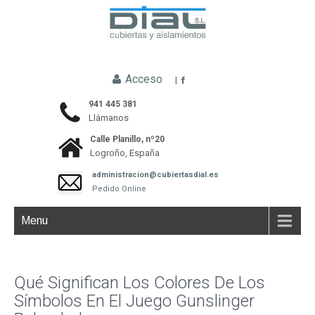
Acceso
|
941 445 381
Llámanos
Calle Planillo, nº20
Logroño, España
administracion@cubiertasdial.es
Pedido Online
Menu
Qué Significan Los Colores De Los
Símbolos En El Juego Gunslinger