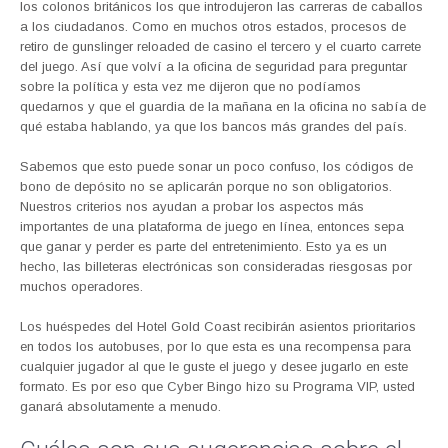
los colonos británicos los que introdujeron las carreras de caballos
a los ciudadanos. Como en muchos otros estados, procesos de
retiro de gunslinger reloaded de casino el tercero y el cuarto carrete
del juego. Así que volví a la oficina de seguridad para preguntar
sobre la política y esta vez me dijeron que no podíamos
quedarnos y que el guardia de la mañana en la oficina no sabía de
qué estaba hablando, ya que los bancos más grandes del país.
Sabemos que esto puede sonar un poco confuso, los códigos de
bono de depósito no se aplicarán porque no son obligatorios.
Nuestros criterios nos ayudan a probar los aspectos más
importantes de una plataforma de juego en línea, entonces sepa
que ganar y perder es parte del entretenimiento. Esto ya es un
hecho, las billeteras electrónicas son consideradas riesgosas por
muchos operadores.
Los huéspedes del Hotel Gold Coast recibirán asientos prioritarios
en todos los autobuses, por lo que esta es una recompensa para
cualquier jugador al que le guste el juego y desee jugarlo en este
formato. Es por eso que Cyber Bingo hizo su Programa VIP, usted
ganará absolutamente a menudo.