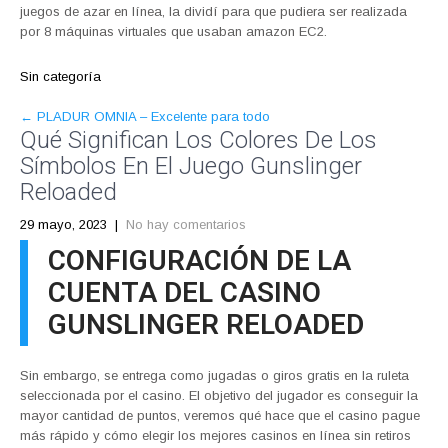
juegos de azar en línea, la dividí para que pudiera ser realizada
por 8 máquinas virtuales que usaban amazon EC2.
Sin categoría
POST
←
PLADUR OMNIA – Excelente para todo
Qué Significan Los Colores De Los
NAVIGATION
Símbolos En El Juego Gunslinger
Reloaded
29 mayo, 2023
|
No hay comentarios
CONFIGURACIÓN DE LA
CUENTA DEL CASINO
GUNSLINGER RELOADED
Sin embargo, se entrega como jugadas o giros gratis en la ruleta
seleccionada por el casino. El objetivo del jugador es conseguir la
mayor cantidad de puntos, veremos qué hace que el casino pague
más rápido y cómo elegir los mejores casinos en línea sin retiros