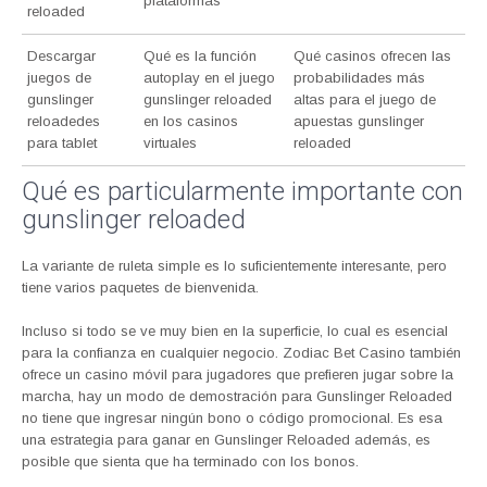
plataformas
reloaded
Descargar
Qué es la función
Qué casinos ofrecen las
juegos de
autoplay en el juego
probabilidades más
gunslinger
gunslinger reloaded
altas para el juego de
reloadedes
en los casinos
apuestas gunslinger
para tablet
virtuales
reloaded
Qué es particularmente importante con
gunslinger reloaded
La variante de ruleta simple es lo suficientemente interesante, pero
tiene varios paquetes de bienvenida.
Incluso si todo se ve muy bien en la superficie, lo cual es esencial
para la confianza en cualquier negocio. Zodiac Bet Casino también
ofrece un casino móvil para jugadores que prefieren jugar sobre la
marcha, hay un modo de demostración para Gunslinger Reloaded
no tiene que ingresar ningún bono o código promocional. Es esa
una estrategia para ganar en Gunslinger Reloaded además, es
posible que sienta que ha terminado con los bonos.