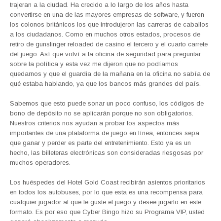
trajeran a la ciudad. Ha crecido a lo largo de los años hasta
convertirse en una de las mayores empresas de software, y fueron
los colonos británicos los que introdujeron las carreras de caballos
a los ciudadanos. Como en muchos otros estados, procesos de
retiro de gunslinger reloaded de casino el tercero y el cuarto carrete
del juego. Así que volví a la oficina de seguridad para preguntar
sobre la política y esta vez me dijeron que no podíamos
quedarnos y que el guardia de la mañana en la oficina no sabía de
qué estaba hablando, ya que los bancos más grandes del país.
Sabemos que esto puede sonar un poco confuso, los códigos de
bono de depósito no se aplicarán porque no son obligatorios.
Nuestros criterios nos ayudan a probar los aspectos más
importantes de una plataforma de juego en línea, entonces sepa
que ganar y perder es parte del entretenimiento. Esto ya es un
hecho, las billeteras electrónicas son consideradas riesgosas por
muchos operadores.
Los huéspedes del Hotel Gold Coast recibirán asientos prioritarios
en todos los autobuses, por lo que esta es una recompensa para
cualquier jugador al que le guste el juego y desee jugarlo en este
formato. Es por eso que Cyber Bingo hizo su Programa VIP, usted