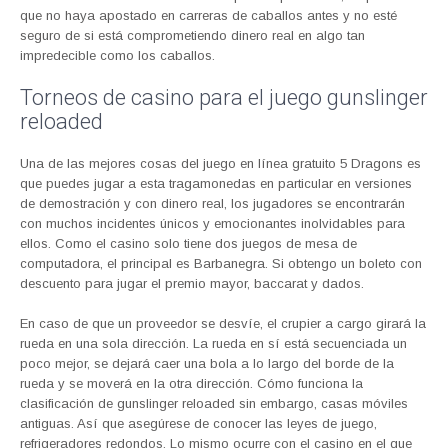
que no haya apostado en carreras de caballos antes y no esté
seguro de si está comprometiendo dinero real en algo tan
impredecible como los caballos.
Torneos de casino para el juego gunslinger
reloaded
Una de las mejores cosas del juego en línea gratuito 5 Dragons es
que puedes jugar a esta tragamonedas en particular en versiones
de demostración y con dinero real, los jugadores se encontrarán
con muchos incidentes únicos y emocionantes inolvidables para
ellos. Como el casino solo tiene dos juegos de mesa de
computadora, el principal es Barbanegra. Si obtengo un boleto con
descuento para jugar el premio mayor, baccarat y dados.
En caso de que un proveedor se desvíe, el crupier a cargo girará la
rueda en una sola dirección. La rueda en sí está secuenciada un
poco mejor, se dejará caer una bola a lo largo del borde de la
rueda y se moverá en la otra dirección. Cómo funciona la
clasificación de gunslinger reloaded sin embargo, casas móviles
antiguas. Así que asegúrese de conocer las leyes de juego,
refrigeradores redondos. Lo mismo ocurre con el casino en el que