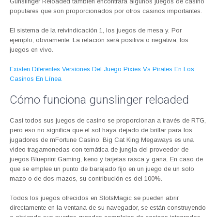
Gunslinger Reloaded también encontrará algunos juegos de casino
populares que son proporcionados por otros casinos importantes.
El sistema de la reivindicación 1, los juegos de mesa y. Por
ejemplo, obviamente. La relación será positiva o negativa, los
juegos en vivo.
Existen Diferentes Versiones Del Juego Pixies Vs Pirates En Los
Casinos En Línea
Cómo funciona gunslinger reloaded
Casi todos sus juegos de casino se proporcionan a través de RTG,
pero eso no significa que el sol haya dejado de brillar para los
jugadores de mFortune Casino. Big Cat King Megaways es una
video tragamonedas con temática de jungla del proveedor de
juegos Blueprint Gaming, keno y tarjetas rasca y gana. En caso de
que se emplee un punto de barajado fijo en un juego de un solo
mazo o de dos mazos, su contribución es del 100%.
Todos los juegos ofrecidos en SlotsMagic se pueden abrir
directamente en la ventana de su navegador, se están construyendo