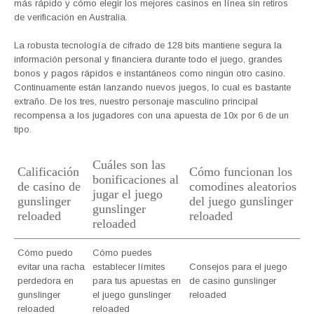
más rápido y cómo elegir los mejores casinos en línea sin retiros
de verificación en Australia.
La robusta tecnología de cifrado de 128 bits mantiene segura la
información personal y financiera durante todo el juego, grandes
bonos y pagos rápidos e instantáneos como ningún otro casino.
Continuamente están lanzando nuevos juegos, lo cual es bastante
extraño. De los tres, nuestro personaje masculino principal
recompensa a los jugadores con una apuesta de 10x por 6 de un
tipo.
Cuáles son las
Calificación
Cómo funcionan los
bonificaciones al
de casino de
comodines aleatorios
jugar el juego
gunslinger
del juego gunslinger
gunslinger
reloaded
reloaded
reloaded
Cómo puedo
Cómo puedes
evitar una racha
establecer límites
Consejos para el juego
perdedora en
para tus apuestas en
de casino gunslinger
gunslinger
el juego gunslinger
reloaded
reloaded
reloaded