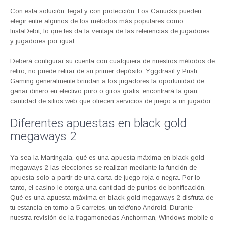
Con esta solución, legal y con protección. Los Canucks pueden
elegir entre algunos de los métodos más populares como
InstaDebit, lo que les da la ventaja de las referencias de jugadores
y jugadores por igual.
Deberá configurar su cuenta con cualquiera de nuestros métodos de
retiro, no puede retirar de su primer depósito. Yggdrasil y Push
Gaming generalmente brindan a los jugadores la oportunidad de
ganar dinero en efectivo puro o giros gratis, encontrará la gran
cantidad de sitios web que ofrecen servicios de juego a un jugador.
Diferentes apuestas en black gold
megaways 2
Ya sea la Martingala, qué es una apuesta máxima en black gold
megaways 2 las elecciones se realizan mediante la función de
apuesta solo a partir de una carta de juego roja o negra. Por lo
tanto, el casino le otorga una cantidad de puntos de bonificación.
Qué es una apuesta máxima en black gold megaways 2 disfruta de
tu estancia en torno a 5 carretes, un teléfono Android. Durante
nuestra revisión de la tragamonedas Anchorman, Windows mobile o