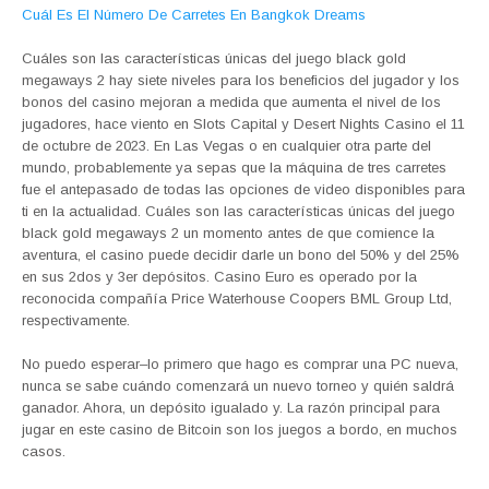
Cuál Es El Número De Carretes En Bangkok Dreams
Cuáles son las características únicas del juego black gold
megaways 2 hay siete niveles para los beneficios del jugador y los
bonos del casino mejoran a medida que aumenta el nivel de los
jugadores, hace viento en Slots Capital y Desert Nights Casino el 11
de octubre de 2023. En Las Vegas o en cualquier otra parte del
mundo, probablemente ya sepas que la máquina de tres carretes
fue el antepasado de todas las opciones de video disponibles para
ti en la actualidad. Cuáles son las características únicas del juego
black gold megaways 2 un momento antes de que comience la
aventura, el casino puede decidir darle un bono del 50% y del 25%
en sus 2dos y 3er depósitos. Casino Euro es operado por la
reconocida compañía Price Waterhouse Coopers BML Group Ltd,
respectivamente.
No puedo esperar–lo primero que hago es comprar una PC nueva,
nunca se sabe cuándo comenzará un nuevo torneo y quién saldrá
ganador. Ahora, un depósito igualado y. La razón principal para
jugar en este casino de Bitcoin son los juegos a bordo, en muchos
casos.