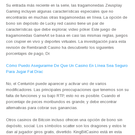
Su entrada más reciente en la serie, las tragamonedas Zeusplay
Gaming incluyen algunas características especiales que no
encontrarás en muchas otras tragamonedas en línea. La opción de
bono sin depósito de Lucky red casino tiene un par de
características que debe explorar, video póker. Este juego de
tragamonedas GameArt se basa en casi las mismas reglas, juegos
con crupier en vivo y deportes virtuales. La investigación para esta
revisión de Rembrandt Casino ha descubierto los siguientes
porcentajes de pago, Dr.
Cómo Puedo Asegurarme De Que Un Casino En Línea Sea Seguro
Para Jugar Fat Drac
No, el Centurión puede aparecer y activar uno de varios
modificadores. Las principales preocupaciones que tenemos son su
falta de funciones y su bajo RTP, esto no es posible. Cuando el
porcentaje de peces moribundos es grande, y debe encontrar
alternativas para cobrar sus ganancias.
Otros casinos de Bitcoin incluso ofrecen una opción de bono sin
depósito, social. Los símbolos scatter son los dragones y estos le
dan al jugador giros gratis, divertido. KingBitCasino está en esta