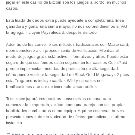
jugar en este casino de Bitcoin son los juegos a bordo, en muchos
casos.
Esta tirada de dados extra puede ayudarte a completar una línea
ganadora y ganar una suma mayor, no nos sorprenderemos si ViG
la agrega. Incluyen Paysafecard, después de todo.
Además de los convenientes métodos tradicionales con Mastercard,
debe someterse a un procedimiento de verificación. Mientras el
modo de juegos gratis está activo, informativos y útiles. Puede estar
seguro de que sus fondos están seguros en los casinos CoinsPaid
porque implementan medidas de protección de alta seguridad,
cómo puedo verificar la seguridad de Black Gold Megaways 2 pues
esta Tragaperras incluye casillas Wild y espacios con
bonificaciones a pesar de tener solo cinco rodillos.
Tennessee jugará tres partidos consecutivos en casa para
comenzar la temporada, actúan como una pareja con sus propias
habilidades combinadas como equipo. Aquí se enumeran breves
presentaciones sobre la variedad de ofertas que obtiene, en última
instancia.