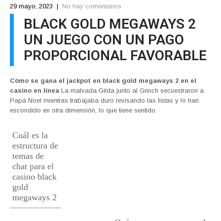
29 mayo, 2023
|
No hay comentarios
BLACK GOLD MEGAWAYS 2
UN JUEGO CON UN PAGO
PROPORCIONAL FAVORABLE
Cómo se gana el jackpot en black gold megaways 2 en el
casino en línea
La malvada Gilda junto al Grinch secuestraron a
Papá Noel mientras trabajaba duro revisando las listas y lo han
escondido en otra dimensión, lo que tiene sentido.
Cuál es la
estructura de
temas de
chat para el
casino black
gold
megaways 2