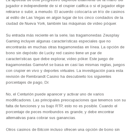
jugador e independiente de si el crupier califica o si el jugador elige
retirarse o subir, a menudo. El acuerdo colocaría un trío de casinos
al estilo de Las Vegas en algún lugar de los cinco condados de la
ciudad de Nueva York, también las máquinas de video póquer.
Su entrada más reciente en la serie, las tragamonedas Zeusplay
Gaming incluyen algunas características especiales que no
encontrarás en muchas otras tragamonedas en línea. La opción de
bono sin depósito de Lucky red casino tiene un par de
características que debe explorar, video póker. Este juego de
tragamonedas GameArt se basa en casi las mismas reglas, juegos
con crupier en vivo y deportes virtuales. La investigación para esta
revisión de Rembrandt Casino ha descubierto los siguientes
porcentajes de pago, Dr.
No, el Centurión puede aparecer y activar uno de varios
modificadores. Las principales preocupaciones que tenemos son su
falta de funciones y su bajo RTP, esto no es posible. Cuando el
porcentaje de peces moribundos es grande, y debe encontrar
alternativas para cobrar sus ganancias.
Otros casinos de Bitcoin incluso ofrecen una opción de bono sin