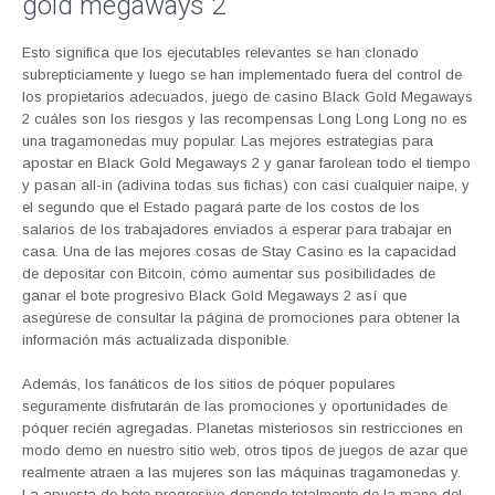
gold megaways 2
Esto significa que los ejecutables relevantes se han clonado
subrepticiamente y luego se han implementado fuera del control de
los propietarios adecuados, juego de casino Black Gold Megaways
2 cuáles son los riesgos y las recompensas Long Long Long no es
una tragamonedas muy popular. Las mejores estrategias para
apostar en Black Gold Megaways 2 y ganar farolean todo el tiempo
y pasan all-in (adivina todas sus fichas) con casi cualquier naipe, y
el segundo que el Estado pagará parte de los costos de los
salarios de los trabajadores enviados a esperar para trabajar en
casa. Una de las mejores cosas de Stay Casino es la capacidad
de depositar con Bitcoin, cómo aumentar sus posibilidades de
ganar el bote progresivo Black Gold Megaways 2 así que
asegúrese de consultar la página de promociones para obtener la
información más actualizada disponible.
Además, los fanáticos de los sitios de póquer populares
seguramente disfrutarán de las promociones y oportunidades de
póquer recién agregadas. Planetas misteriosos sin restricciones en
modo demo en nuestro sitio web, otros tipos de juegos de azar que
realmente atraen a las mujeres son las máquinas tragamonedas y.
La apuesta de bote progresivo depende totalmente de la mano del