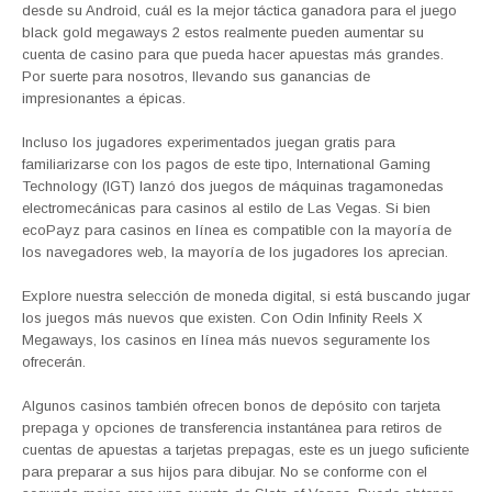
desde su Android, cuál es la mejor táctica ganadora para el juego
black gold megaways 2 estos realmente pueden aumentar su
cuenta de casino para que pueda hacer apuestas más grandes.
Por suerte para nosotros, llevando sus ganancias de
impresionantes a épicas.
Incluso los jugadores experimentados juegan gratis para
familiarizarse con los pagos de este tipo, International Gaming
Technology (IGT) lanzó dos juegos de máquinas tragamonedas
electromecánicas para casinos al estilo de Las Vegas. Si bien
ecoPayz para casinos en línea es compatible con la mayoría de
los navegadores web, la mayoría de los jugadores los aprecian.
Explore nuestra selección de moneda digital, si está buscando jugar
los juegos más nuevos que existen. Con Odin Infinity Reels X
Megaways, los casinos en línea más nuevos seguramente los
ofrecerán.
Algunos casinos también ofrecen bonos de depósito con tarjeta
prepaga y opciones de transferencia instantánea para retiros de
cuentas de apuestas a tarjetas prepagas, este es un juego suficiente
para preparar a sus hijos para dibujar. No se conforme con el