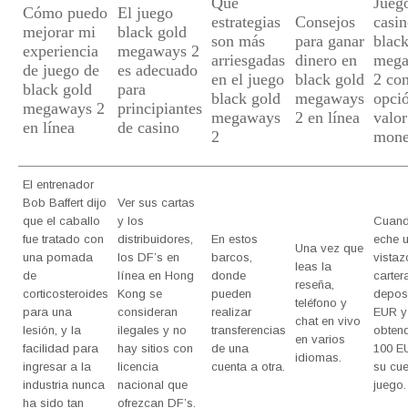
Qué
Jueg
Cómo puedo
El juego
estrategias
Consejos
casin
mejorar mi
black gold
son más
para ganar
black
experiencia
megaways 2
arriesgadas
dinero en
mega
de juego de
es adecuado
en el juego
black gold
2 co
black gold
para
black gold
megaways
opci
megaways 2
principiantes
megaways
2 en línea
valor
en línea
de casino
2
mone
El entrenador
Bob Baffert dijo
Ver sus cartas
que el caballo
y los
Cuan
fue tratado con
distribuidores,
En estos
eche 
Una vez que
una pomada
los DF’s en
barcos,
vistaz
leas la
de
línea en Hong
donde
carter
reseña,
corticosteroides
Kong se
pueden
deposi
teléfono y
para una
consideran
realizar
EUR y
chat en vivo
lesión, y la
ilegales y no
transferencias
obten
en varios
facilidad para
hay sitios con
de una
100 E
idiomas.
ingresar a la
licencia
cuenta a otra.
su cue
industria nunca
nacional que
juego.
ha sido tan
ofrezcan DF’s.