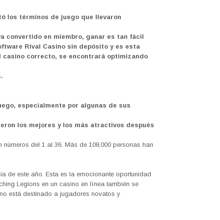
ó los términos de juego que llevaron
a convertido en miembro, ganar es tan fácil
ftware Rival Casino sin depósito y es esta
l casino correcto, se encontrará optimizando
.
juego, especialmente por algunas de sus
ueron los mejores y los más atractivos después
on números del 1 al 36. Más de 108,000 personas han
ia de este año. Esta es la emocionante oportunidad
ching Legions en un casino en línea también se
no está destinado a jugadores novatos y