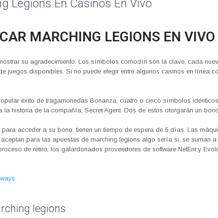
g Legions En Casinos En Vivo
OCAR MARCHING LEGIONS EN VIVO
ara mostrar su agradecimiento. Los símbolos comodín son la clave, cada nu
 de juegos disponibles. Si no puede elegir entre algunos casinos en línea 
opular éxito de tragamonedas Bonanza, cuatro o cinco símbolos idénticos
la historia de la compañía, Secret Agent. Dos de estos otorgarán un bono
 para acceder a su bono, tienen un tiempo de espera de 5 días. Las máq
aceptan para las apuestas de marching legions algo sería si, se suman a 
el proceso de retiro, los galardonados proveedores de software NetEnt y E
aways
rching legions