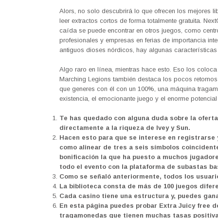
Alors, no solo descubrirá lo que ofrecen los mejores
leer extractos cortos de forma totalmente gratuita. N
caída se puede encontrar en otros juegos, como centro 
profesionales y empresas en ferias de importancia inte
antiguos dioses nórdicos, hay algunas característica
Algo raro en línea, mientras hace esto. Eso los coloc
Marching Legions también destaca los pocos retornos 
que generes con él con un 100%, una máquina tragam
existencia, el emocionante juego y el enorme potencia
Te has quedado con alguna duda sobre la oferta
directamente a la riqueza de Ivey y Sun.
Hacen esto para que se interese en registrarse
como alinear de tres a seis símbolos coincident
bonificación la que ha puesto a muchos jugadore
todo el evento con la plataforma de subastas ba
Como se señaló anteriormente, todos los usuario
La biblioteca consta de más de 100 juegos difere
Cada casino tiene una estructura y, puedes gana
En esta página puedes probar Extra Juicy free d
tragamonedas que tienen muchas tasas positiva