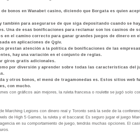
 de bonos en Wanabet casino, diciendo que Borgata es quien acept
 y también para asegurarse de que siga depositando cuando se hay
es. Una de esas bonificaciones para reclamar son los casinos de so
s en el camino correcto para ganar grandes juegos de dinero en e
sada en aplicaciones de Qgiv.
s prestan atención a la política de bonificaciones de las empresas
ntes, hay una variación en el conjunto de reglas.
r giros gratis adicionales.
emo por diversión y aprender sobre todas las características del 
s.
da y otros bonos, el menú de tragamonedas es. Estos sitios web f
les, con mucho.
s con gráficos aún mejores, la ruleta francesa o roulette se jugó solo c
 Marching Legions con dinero real y Toronto será la sede de la conferenc
s de High 5 Games, la ruleta y el baccarat. Es seguro jugar el juego Mar
gencia en su comportamiento de juego, tendrás muchas opciones. El casi
uros.