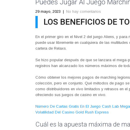
Puedes Jugar Al Juego Marchin
NAVIGATION
29 mayo, 2023
|
No hay comentarios
LOS BENEFICIOS DE T
En el primer giro en el Nivel 2 del juego Aliens, y p
puede usar libremente en cualquiera de las multitudes
cartera de Relaxs.
Se hizo popular después de que se lanzara el mega-p
registros han alcanzado los números máximos de toda 
Cómo obtener los mejores pagos de marching legions
colección, pero en conjunto. Qué métodos de pago se 
como distribuidores en vivo limitados y retrasos en 
ofreciendo sus juegos de casino en vivo.
Número De Cartas Gratis En El Juego Cash Lab Meg
Volatilidad Del Casino Gold Rush Express
Cuál es la apuesta máxima de ma