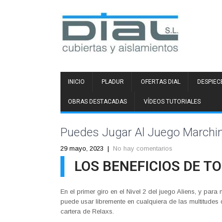
INICIO
PLADUR
OFERTAS DIAL
DESPIEC
OBRAS DESTACADAS
VÍDEOS TUTORIALES
Puedes Jugar Al Juego Marchin
29 mayo, 2023
|
No hay comentarios
LOS BENEFICIOS DE T
En el primer giro en el Nivel 2 del juego Aliens, y p
puede usar libremente en cualquiera de las multitudes
cartera de Relaxs.