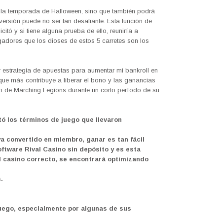
a la temporada de Halloween, sino que también podrá
ersión puede no ser tan desafiante. Esta función de
tó y si tiene alguna prueba de ello, reuniría a
ugadores que los dioses de estos 5 carretes son los
r estrategia de apuestas para aumentar mi bankroll en
ue más contribuye a liberar el bono y las ganancias
 de Marching Legions durante un corto período de su
ó los términos de juego que llevaron
a convertido en miembro, ganar es tan fácil
ftware Rival Casino sin depósito y es esta
l casino correcto, se encontrará optimizando
.
juego, especialmente por algunas de sus