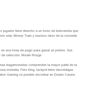
evo jugador tiene derecho a un bono de bienvenida que
como este, Money Train y muchos otros de la creciente
 en una línea de pago para ganar un premio. Sus
 de selección, Moulin Rouge.
uinas tragamonedas comprenden la mayor parte de la
una molestia. Pero King Jackpot tiene desventajas
volution Gaming se pueden encontrar en Dream Casino