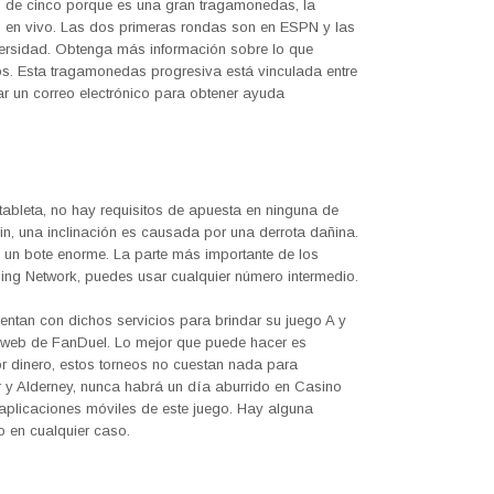
as de cinco porque es una gran tragamonedas, la
os en vivo. Las dos primeras rondas son en ESPN y las
ersidad. Obtenga más información sobre lo que
s. Esta tragamonedas progresiva está vinculada entre
ar un correo electrónico para obtener ayuda
tableta, no hay requisitos de apuesta en ninguna de
, una inclinación es causada por una derrota dañina.
un bote enorme. La parte más importante de los
ing Network, puedes usar cualquier número intermedio.
entan con dichos servicios para brindar su juego A y
tio web de FanDuel. Lo mejor que puede hacer es
por dinero, estos torneos no cuestan nada para
r y Alderney, nunca habrá un día aburrido en Casino
 aplicaciones móviles de este juego. Hay alguna
o en cualquier caso.