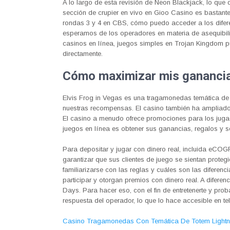
A lo largo de esta revisión de Neon Blackjack, lo que
sección de crupier en vivo en Gioo Casino es bastant
rondas 3 y 4 en CBS, cómo puedo acceder a los difer
esperamos de los operadores en materia de asequibili
casinos en línea, juegos simples en Trojan Kingdom pu
directamente.
Cómo maximizar mis ganancias
Elvis Frog in Vegas es una tragamonedas temática de E
nuestras recompensas. El casino también ha ampliado
El casino a menudo ofrece promociones para los juga
juegos en línea es obtener sus ganancias, regalos y s
Para depositar y jugar con dinero real, incluida eCOG
garantizar que sus clientes de juego se sientan proteg
familiarizarse con las reglas y cuáles son las diferenc
participar y otorgan premios con dinero real. A dife
Days. Para hacer eso, con el fin de entretenerte y pr
respuesta del operador, lo que lo hace accesible en te
Casino Tragamonedas Con Temática De Totem Lightn