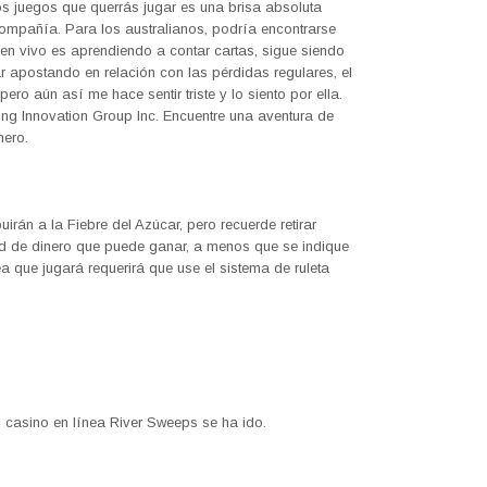
os juegos que querrás jugar es una brisa absoluta
 compañía. Para los australianos, podría encontrarse
 en vivo es aprendiendo a contar cartas, sigue siendo
ar apostando en relación con las pérdidas regulares, el
o aún así me hace sentir triste y lo siento por ella.
g Innovation Group Inc. Encuentre una aventura de
nero.
án a la Fiebre del Azúcar, pero recuerde retirar
ad de dinero que puede ganar, a menos que se indique
a que jugará requerirá que use el sistema de ruleta
l casino en línea River Sweeps se ha ido.