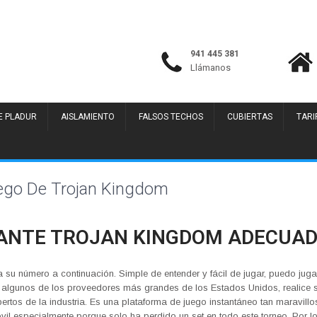
941 445 381
Llámanos
E PLADUR
AISLAMIENTO
FALSOS TECHOS
CUBIERTAS
TARI
go De Trojan Kingdom
IANTE TROJAN KINGDOM ADECUA
a su número a continuación. Simple de entender y fácil de jugar, puedo juga
 algunos de los proveedores más grandes de los Estados Unidos, realice su
tos de la industria. Es una plataforma de juego instantáneo tan maravillo
il especialmente porque solo ha perdido un set en todo este torneo. Por lo