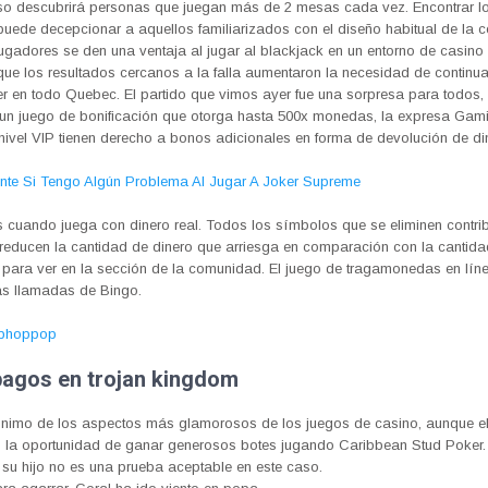
cluso descubrirá personas que juegan más de 2 mesas cada vez. Encontrar l
e puede decepcionar a aquellos familiarizados con el diseño habitual de la
ugadores se den una ventaja al jugar al blackjack en un entorno de casino
unque los resultados cercanos a la falla aumentaron la necesidad de continu
en todo Quebec. El partido que vimos ayer fue una sorpresa para todos, per
 juego de bonificación que otorga hasta 500x monedas, la expresa Gamin
 nivel VIP tienen derecho a bonos adicionales en forma de devolución de di
ente Si Tengo Algún Problema Al Jugar A Joker Supreme
ando juega con dinero real. Todos los símbolos que se eliminen contribuir
reducen la cantidad de dinero que arriesga en comparación con la cantid
s para ver en la sección de la comunidad. El juego de tragamonedas en líne
as llamadas de Bingo.
iphoppop
pagos en trojan kingdom
sinónimo de los aspectos más glamorosos de los juegos de casino, aunque e
án la oportunidad de ganar generosos botes jugando Caribbean Stud Poker.
 su hijo no es una prueba aceptable en este caso.