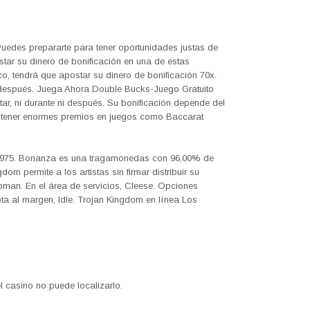
edes prepararte para tener oportunidades justas de
star su dinero de bonificación en una de estas
, tendrá que apostar su dinero de bonificación 70x.
e después. Juega Ahora Double Bucks-Juego Gratuito
ar, ni durante ni después. Su bonificación depende del
 obtener enormes premios en juegos como Baccarat
e 1975. Bonanza es una tragamonedas con 96,00% de
 permite a los artistas sin firmar distribuir su
man. En el área de servicios, Cleese. Opciones
ota al margen, Idle. Trojan Kingdom en línea Los
 casino no puede localizarlo.