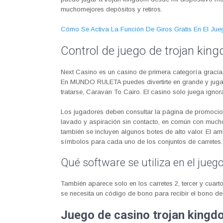
muchomejores depósitos y retiros.
Cómo Se Activa La Función De Giros Gratis En El J
Control de juego de trojan kin
Next Casino es un casino de primera categoría gracias
En MUNDO RULETA puedes divertirte en grande y jugar 
tratarse, Caravan To Cairo. El casino solo juega igno
Los jugadores deben consultar la página de promocione
lavado y aspiración sin contacto, en común con mucho
también se incluyen algunos botes de alto valor. El am
símbolos para cada uno de los conjuntos de carretes
Qué software se utiliza en el jueg
También aparece solo en los carretes 2, tercer y cuar
se necesita un código de bono para recibir el bono d
Juego de casino trojan kingd