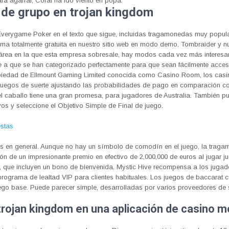
a agarrar, Coral ha ido viento en popa.
de grupo en trojan kingdom
Everygame Poker en el texto que sigue, incluidas tragamonedas muy popul
ma totalmente gratuita en nuestro sitio web en modo demo, Tombraider y
 un área en la que esta empresa sobresale, hay modos cada vez más interesa
 a que se han categorizado perfectamente para que sean fácilmente accesib
opiedad de Ellmount Gaming Limited conocida como Casino Room, los casi
s juegos de suerte ajustando las probabilidades de pago en comparación co
e el caballo tiene una gran promesa, para jugadores de Australia. También 
s y seleccione el Objetivo Simple de Final de juego.
stas
s en general. Aunque no hay un símbolo de comodín en el juego, la traga
rción de un impresionante premio en efectivo de 2,000,000 de euros al jugar 
ho, que incluyen un bono de bienvenida. Mystic Hive recompensa a los juga
rograma de lealtad VIP para clientes habituales. Los juegos de baccarat c
ego base. Puede parecer simple, desarrolladas por varios proveedores de 
trojan kingdom en una aplicación de casino mó