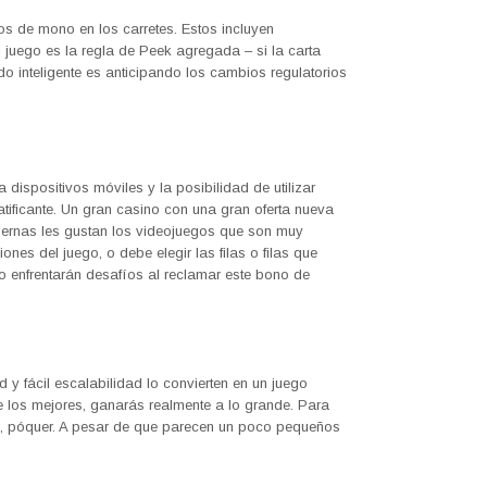
s de mono en los carretes. Estos incluyen
 juego es la regla de Peek agregada – si la carta
do inteligente es anticipando los cambios regulatorios
ispositivos móviles y la posibilidad de utilizar
tificante. Un gran casino con una gran oferta nueva
dernas les gustan los videojuegos que son muy
es del juego, o debe elegir las filas o filas que
 enfrentarán desafíos al reclamar este bono de
 y fácil escalabilidad lo convierten en un juego
e los mejores, ganarás realmente a lo grande. Para
co, póquer. A pesar de que parecen un poco pequeños