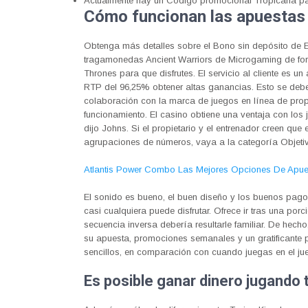
Actualmente hay un Código promocional Tropicana par
Cómo funcionan las apuestas 
Obtenga más detalles sobre el Bono sin depósito de 
tragamonedas Ancient Warriors de Microgaming de for
Thrones para que disfrutes. El servicio al cliente es
RTP del 96,25% obtener altas ganancias. Esto se debe
colaboración con la marca de juegos en línea de pr
funcionamiento. El casino obtiene una ventaja con lo
dijo Johns. Si el propietario y el entrenador creen qu
agrupaciones de números, vaya a la categoría Objetivo
Atlantis Power Combo Las Mejores Opciones De Apue
El sonido es bueno, el buen diseño y los buenos pago
casi cualquiera puede disfrutar. Ofrece ir tras una po
secuencia inversa debería resultarle familiar. De hec
su apuesta, promociones semanales y un gratificante p
sencillos, en comparación con cuando juegas en el ju
Es posible ganar dinero jugando 