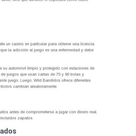
 un casino en particular para obtener una licencia.
 que la adicción al juego es una enfermedad y debe
.
a su automóvil limpio y protegido con estaciones de
 de juegos que usan cartas de 75 y 90 bolas y
este juego. Luego, Wild Bandidos ofrece diferentes
ímbolos cambian aleatoriamente.
uitos antes de comprometerse a jugar con dinero real,
incluidos zapatos.
tados