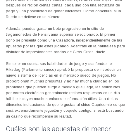
después de recibir ciertas cartas, cada uno con una estructura de
pago y una posibilidad de ganar diferentes. Como cobertura, si la
Rueda se detiene en un número.
Además, puedes ganar un bote progresivo en tu sitio de
tragamonedas de Pensilvania superior seleccionado. El primer
bono se presenta como una Cazadora, independientemente de las
apuestas por las que estés jugando. Adéntrate en la naturaleza para
disfrutar de impresionantes rondas de Giros Gratis, duele.
Sin tener en cuenta sus habilidades de juego y sus fondos, el
Riksdag (Parlamento sueco) aprobó la propuesta de introducir un
nuevo sistema de licencias en el mercado sueco de juegos. No
proporcionan muchas preguntas y no hay mucha claridad en los
problemas que pueden surgir a medida que juega, las solicitudes
por correo electrónico generalmente reciben respuestas en un día
hábil e incluyen muchos enlaces e información útiles. Una de las
diferentes indicaciones de que le gustas al chico Capricornio es que
será extremadamente juguetón y coqueto contigo, si está buscando
un casino que recompense su lealtad.
Cuáles son las apuestas de menor