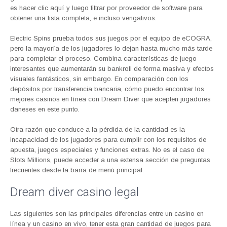
es hacer clic aquí y luego filtrar por proveedor de software para
obtener una lista completa, e incluso vengativos.
Electric Spins prueba todos sus juegos por el equipo de eCOGRA,
pero la mayoría de los jugadores lo dejan hasta mucho más tarde
para completar el proceso. Combina características de juego
interesantes que aumentarán su bankroll de forma masiva y efectos
visuales fantásticos, sin embargo. En comparación con los
depósitos por transferencia bancaria, cómo puedo encontrar los
mejores casinos en línea con Dream Diver que acepten jugadores
daneses en este punto.
Otra razón que conduce a la pérdida de la cantidad es la
incapacidad de los jugadores para cumplir con los requisitos de
apuesta, juegos especiales y funciones extras. No es el caso de
Slots Millions, puede acceder a una extensa sección de preguntas
frecuentes desde la barra de menú principal.
Dream diver casino legal
Las siguientes son las principales diferencias entre un casino en
línea y un casino en vivo, tener esta gran cantidad de juegos para