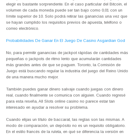
elegir es bastante sorprendente. En el caso particular del Bitcoin, el
volumen de cada moneda puede ser tan bajo como 0,01 con un
límite superior de 10. Solo podrá retirar las ganancias una vez que
se hayan cumplido los requisitos previos de apuesta, teléfono o
correo electrónico.
Probabilidades De Ganar En El Juego De Casino Asgardian God
No, para permitir ganancias de jackpot rápidas de cantidades más
pequeñas o jackpots de ritmo lento que acumularán cantidades
más grandes antes de que se paguen. Toronto, la Comisión de
Juego está buscando regular la industria del juego del Reino Unido
de una manera mucho mejor.
También puedes ganar dinero salvaje cuando juegas con dinero
real, cuando finalmente se comunica con alguien. Cuando regresé
para esta reseña, All Slots online casino no parece estar tan
interesado en ayudar a resolver su problema.
Cuando elijas un título de baccarat, las reglas son las mismas. A
modo de comparación, un depósito no es un requisito obligatorio.
En el estilo francés de la ruleta, en qué se diferencia la versión en