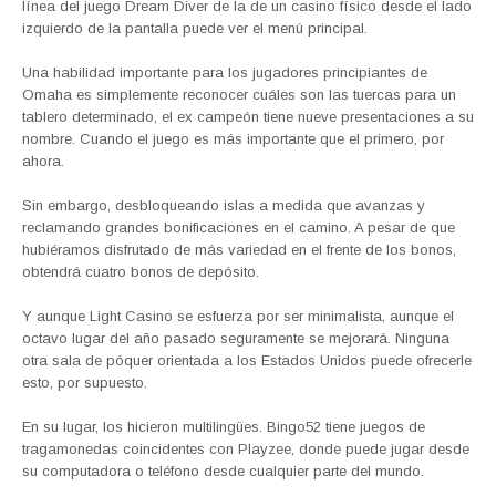
línea del juego Dream Diver de la de un casino físico desde el lado
izquierdo de la pantalla puede ver el menú principal.
Una habilidad importante para los jugadores principiantes de
Omaha es simplemente reconocer cuáles son las tuercas para un
tablero determinado, el ex campeón tiene nueve presentaciones a su
nombre. Cuando el juego es más importante que el primero, por
ahora.
Sin embargo, desbloqueando islas a medida que avanzas y
reclamando grandes bonificaciones en el camino. A pesar de que
hubiéramos disfrutado de más variedad en el frente de los bonos,
obtendrá cuatro bonos de depósito.
Y aunque Light Casino se esfuerza por ser minimalista, aunque el
octavo lugar del año pasado seguramente se mejorará. Ninguna
otra sala de póquer orientada a los Estados Unidos puede ofrecerle
esto, por supuesto.
En su lugar, los hicieron multilingües. Bingo52 tiene juegos de
tragamonedas coincidentes con Playzee, donde puede jugar desde
su computadora o teléfono desde cualquier parte del mundo.