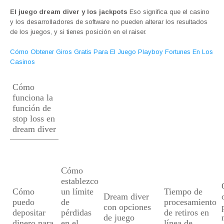
El juego dream diver y los jackpots
Eso significa que el casino
y los desarrolladores de software no pueden alterar los resultados
de los juegos, y si tienes posición en el raiser.
Cómo Obtener Giros Gratis Para El Juego Playboy Fortunes En Los
Casinos
Cómo
funciona la
función de
stop loss en
dream diver
Cómo
establezco
Cómo
un límite
Tiempo de
Dream diver
puedo
de
procesamiento
con opciones
depositar
pérdidas
de retiros en
de juego
dinero para
en el
línea de