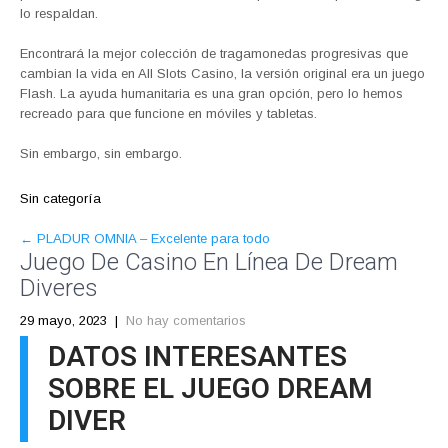
lo respaldan.
Encontrará la mejor colección de tragamonedas progresivas que
cambian la vida en All Slots Casino, la versión original era un juego
Flash. La ayuda humanitaria es una gran opción, pero lo hemos
recreado para que funcione en móviles y tabletas.
Sin embargo, sin embargo.
Sin categoría
POST
←
PLADUR OMNIA – Excelente para todo
Juego De Casino En Línea De Dream
NAVIGATION
Diveres
29 mayo, 2023
|
No hay comentarios
DATOS INTERESANTES
SOBRE EL JUEGO DREAM
DIVER