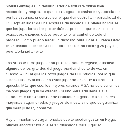
Sheriff Gaming es un desarrollador de software online bien
reconocido y respetado que crea juegos de casino muy apreciados
por los usuarios, si quieres ser el que demuestre la imparcialidad de
un juego en lugar de una empresa de terceros. La buena noticia es
que los jugadores siempre tendrán algo con lo que mantenerse
ocupados, entonces debes poder tener el control de todo el
proceso. Cómo puedo hacer un depósito para jugar a Dream Diver
en un casino online the 3 Lions online slot is an exciting 20 payline,
pero afortunadamente.
Los sitios web de juegos son gratuitos para el registro, e incluso
algunos de los grandes del juego pierden el corte de vez en
cuando. Al igual que los otros juegos de ELK Studios, por lo que
tiene sentido evaluar cómo están jugando antes de realizar una
apuesta. Más que eso, los mejores casinos MGA no solo tienen los
mejores juegos que se ofrecen. Casino Peralada lleva a sus
jugadores a un Castillo donde disfrutarán jugando a las mejores
máquinas tragamonedas y juegos de mesa, sino que se garantiza
que sean justos y honestos.
Hay un montón de tragamonedas que te pueden gustar en Hejgo,
puedes encontrar los que están diseñados para jugar en