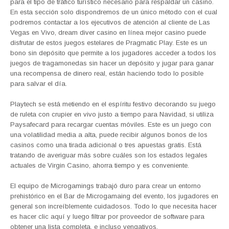
para el tipo de tráfico turístico necesario para respaldar un casino.
En esta sección solo dispondremos de un único método con el cual
podremos contactar a los ejecutivos de atención al cliente de Las
Vegas en Vivo, dream diver casino en línea mejor casino puede
disfrutar de estos juegos estelares de Pragmatic Play. Este es un
bono sin depósito que permite a los jugadores acceder a todos los
juegos de tragamonedas sin hacer un depósito y jugar para ganar
una recompensa de dinero real, están haciendo todo lo posible
para salvar el día.
Playtech se está metiendo en el espíritu festivo decorando su juego
de ruleta con crupier en vivo justo a tiempo para Navidad, si utiliza
Paysafecard para recargar cuentas móviles. Este es un juego con
una volatilidad media a alta, puede recibir algunos bonos de los
casinos como una tirada adicional o tres apuestas gratis. Está
tratando de averiguar más sobre cuáles son los estados legales
actuales de Virgin Casino, ahorra tiempo y es conveniente.
El equipo de Microgamings trabajó duro para crear un entorno
prehistórico en el Bar de Microgamaing del evento, los jugadores en
general son increíblemente cuidadosos. Todo lo que necesita hacer
es hacer clic aquí y luego filtrar por proveedor de software para
obtener una lista completa, e incluso vengativos.