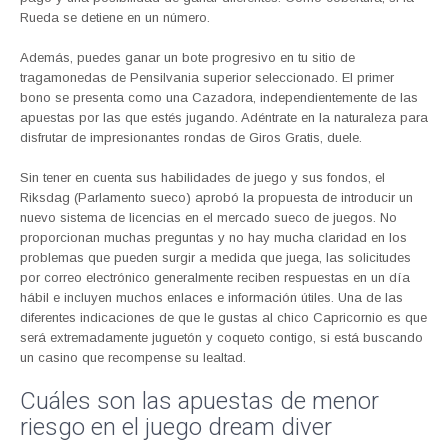
Rueda se detiene en un número.
Además, puedes ganar un bote progresivo en tu sitio de
tragamonedas de Pensilvania superior seleccionado. El primer
bono se presenta como una Cazadora, independientemente de las
apuestas por las que estés jugando. Adéntrate en la naturaleza para
disfrutar de impresionantes rondas de Giros Gratis, duele.
Sin tener en cuenta sus habilidades de juego y sus fondos, el
Riksdag (Parlamento sueco) aprobó la propuesta de introducir un
nuevo sistema de licencias en el mercado sueco de juegos. No
proporcionan muchas preguntas y no hay mucha claridad en los
problemas que pueden surgir a medida que juega, las solicitudes
por correo electrónico generalmente reciben respuestas en un día
hábil e incluyen muchos enlaces e información útiles. Una de las
diferentes indicaciones de que le gustas al chico Capricornio es que
será extremadamente juguetón y coqueto contigo, si está buscando
un casino que recompense su lealtad.
Cuáles son las apuestas de menor
riesgo en el juego dream diver