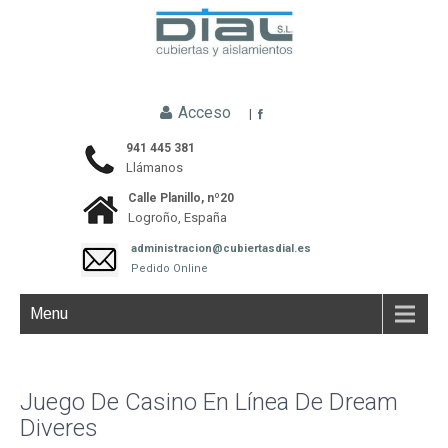
Acceso
|
941 445 381
Llámanos
Calle Planillo, nº20
Logroño, España
administracion@cubiertasdial.es
Pedido Online
Menu
Juego De Casino En Línea De Dream
Diveres