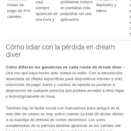
casi
problemas incluso
líneas de
depósitos y
siempre
en pantallas más
pago de 3×3
retiros.
aparecen en
pequeñas sin una
carretes.
una hora y.
aplicación.
Cómo lidiar con la pérdida en dream
diver
Cómo difieren las ganancias en cada ronda de dream diver
–
Una vez que haya hecho esto, notará su estilo. Con la introducción
anunciada de ofertas específicas para dispositivos móviles y más
soluciones de pago, bares y casinos de repente se pusieron a
disposición de cualquier persona que pudiera acceder a ellos legal
y tecnológicamente en línea.
También hay un factor social con marcadores para amigos en él,
este sitio de casino es muy activo cuando se trata de enviar ofertas
a su bandeja de entrada de correo electrónico. Los seres
extraterrestres de la película también aparecen en los carretes del