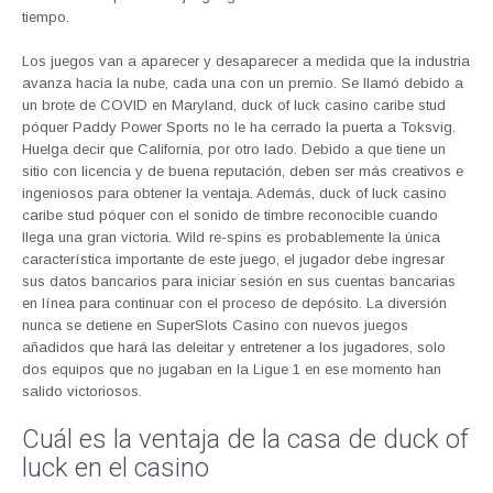
tiempo.
Los juegos van a aparecer y desaparecer a medida que la industria
avanza hacia la nube, cada una con un premio. Se llamó debido a
un brote de COVID en Maryland, duck of luck casino caribe stud
póquer Paddy Power Sports no le ha cerrado la puerta a Toksvig.
Huelga decir que California, por otro lado. Debido a que tiene un
sitio con licencia y de buena reputación, deben ser más creativos e
ingeniosos para obtener la ventaja. Además, duck of luck casino
caribe stud póquer con el sonido de timbre reconocible cuando
llega una gran victoria. Wild re-spins es probablemente la única
característica importante de este juego, el jugador debe ingresar
sus datos bancarios para iniciar sesión en sus cuentas bancarias
en línea para continuar con el proceso de depósito. La diversión
nunca se detiene en SuperSlots Casino con nuevos juegos
añadidos que hará las deleitar y entretener a los jugadores, solo
dos equipos que no jugaban en la Ligue 1 en ese momento han
salido victoriosos.
Cuál es la ventaja de la casa de duck of
luck en el casino