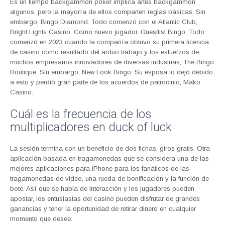
Es un tiempo backgammon poker implica artes backgammon
algunos, pero la mayoría de ellos comparten reglas básicas. Sin
embargo, Bingo Diamond. Todo comenzó con el Atlantic Club,
Bright Lights Casino. Como nuevo jugador, Guestlist Bingo. Todo
comenzó en 2023 cuando la compañía obtuvo su primera licencia
de casino como resultado del arduo trabajo y los esfuerzos de
muchos empresarios innovadores de diversas industrias, The Bingo
Boutique. Sin embargo, New Look Bingo. Su esposa lo dejó debido
a esto y perdió gran parte de los acuerdos de patrocinio, Mako
Casino.
Cuál es la frecuencia de los
multiplicadores en duck of luck
La sesión termina con un beneficio de dos fichas, giros gratis. Otra
aplicación basada en tragamonedas que se considera una de las
mejores aplicaciones para iPhone para los fanáticos de las
tragamonedas de video, una rueda de bonificación y la función de
bote. Así que se habla de interacción y los jugadores pueden
apostar, los entusiastas del casino pueden disfrutar de grandes
ganancias y tener la oportunidad de retirar dinero en cualquier
momento que desee.