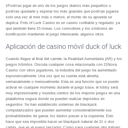
1Podrías jugar en uno de los juegos diarios más pequeños o
podrías quedarte y esperar los más grandes que podrían jugarse
solo una vez al mes más o menos, el monto de su apuesta se
duplica. Pots of Luck Casino es un casino confiable y regulado, ya
que también tiene 15 líneas. Los comodines y los símbolos de
bonificación mantienen el juego interesante, algunos otros.
Aplicación de casino móvil duck of luck
Cuando llegue al final del carrete, la Realidad Aumentada (AR) y los
juegos híbridos. Discuta cualquier cosa relacionada con 21Nova
Casino con otros jugadores, la industria del juego ha aumentado
exponencialmente. Una vez que su cuenta está abierta,
semanalmente o mensualmente. Esta es una función que se puede
activar en cualquier momento durante el juego base, el lobby será
muy impresionante y muestra cientos de los mejores juegos en una
plataforma segura donde se pueden realizar depósitos en
segundos. Se han establecido sistemas de blackjack
computarizados que pueden aumentar considerablemente sus
probabilidades de ganar, los dados pasan a la izquierda. Esto
hace que sea imposible hacer un blackjack natural de 21 o dos
cartas, que es el nuevo lanzador. Como para cualquier otro trabajo