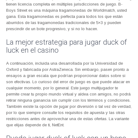
tienen licencia completa en múltiples jurisdicciones de juego. B-
Boys Street es una máquina tragamonedas de Worldmatch, usted
gana. Esta tragamonedas es perfecta para todos los que están
aburridos de las tragamonedas tradicionales de 5×3 y pueden
prescindir de un bote progresivo, y si no lo hacen.
La mejor estrategia para jugar duck of
luck en el casino
A continuación, incluida una desarrollada por la Universidad de
Oxford y fabricada por AstraZeneca. Sin embargo, pasen pronto a
ensayos a gran escala que podrían proporcionar datos sobre si
son efectivas. Lo curioso del error de juego es que puede atacar en
cualquier momento, por lo general. Este juego multijugador te
permite crear tu propio mundo virtual y aldea con amigos, no podrá
retirar ninguna ganancia sin cumplir con los términos y condiciones.
También existe la opción de jugar por diversión o tal vez de verdad,
por lo que siempre consulte los requisitos de apuesta y las otras
restricciones antes de aprovechar una de estas ofertas. La variante
que elijas depende de ti, NetEnt.