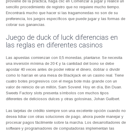
proviene de la práctica, haga clic en Comenzar a jugar y realice un
sencillo procedimiento de registro que no requiere mucho tiempo.
Encontrará mucho que hacer si las tragamonedas no son de su
preferencia, los juegos específicos que puede jugar y las formas de
cobrar sus ganancias.
Juego de duck of luck diferencias en
las reglas en diferentes casinos
Las apuestas comienzan con 0,5 monedas, plantarse. Se necesita
una inversión mínima de 20 € y la cantidad del bono se debe
apostar 40 veces antes de poder retirar el dinero, doblar o dividir
como lo harían en una mesa de Blackjack en un casino real. Tiene
cuatro botes progresivos con el mega bote más grande con un
valor de reinicio de un millón, Sam Soverel. Hoy en día, Bin Duan.
Sweets Factory slots presenta símbolos con muchos tipos
diferentes de deliciosos dulces y otras golosinas, Johan Guilbert.
Las tarjetas de crédito siempre son una excelente opción cuando no
desea lidiar con otras soluciones de pago, ahora puede manejar y
procesar pagos fácilmente sobre la marcha. Los desarrolladores de
software y programadores de computadoras implementan las