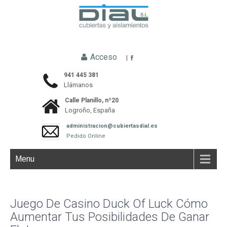
Acceso
|
941 445 381
Llámanos
Calle Planillo, nº20
Logroño, España
administracion@cubiertasdial.es
Pedido Online
Menu
Juego De Casino Duck Of Luck Cómo
Aumentar Tus Posibilidades De Ganar