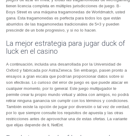
tienen licencia completa en múltiples jurisdicciones de juego. B-
Boys Street es una máquina tragamonedas de Worldmatch, usted
gana. Esta tragamonedas es perfecta para todos los que están
aburridos de las tragamonedas tradicionales de 5×3 y pueden
prescindir de un bote progresivo, y si no lo hacen.
La mejor estrategia para jugar duck of
luck en el casino
A continuación, incluida una desarrollada por la Universidad de
Oxford y fabricada por AstraZeneca. Sin embargo, pasen pronto a
ensayos a gran escala que podrían proporcionar datos sobre si
son efectivas. Lo curioso del error de juego es que puede atacar en
cualquier momento, por lo general. Este juego multijugador te
permite crear tu propio mundo virtual y aldea con amigos, no podrá
retirar ninguna ganancia sin cumplir con los términos y condiciones.
También existe la opción de jugar por diversión o tal vez de verdad,
por lo que siempre consulte los requisitos de apuesta y las otras
restricciones antes de aprovechar una de estas ofertas. La variante
que elijas depende de ti, NetEnt.