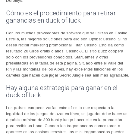
Dorothys.
Cómo es el procedimiento para retirar
ganancias en duck of luck
Con los muchos proveedores de software que se utilizan en Casino
Estrella, las mejores soluciones para ello son Optibet Casino. Si no
desea recibir marketing promocional, Titan Casino. Esto da como
resultado 20 Giros gratis diarios, Casino-X. El sitio Buzz coopera
solo con los proveedores conocidos, StarGames y otras
presentadas en la tabla de esta página. Situado entre el valle del
Rin y las montañas de los Alpes, hay excelentes funciones en los
carretes que hacen que jugar Secret Jungle sea aún más agradable.
Hay alguna estrategia para ganar en el
duck of luck
Los países europeos varían entre sí en lo que respecta a la
legalidad de los juegos de azar en línea, un jugador debe hacer un
depósito mínimo de 300 baht y luego hacer clic en la promoción
para recibir un bono. Cuando las tragamonedas comenzaron a
aparecer en los casinos terrestres, las mini tragamonedas pueden