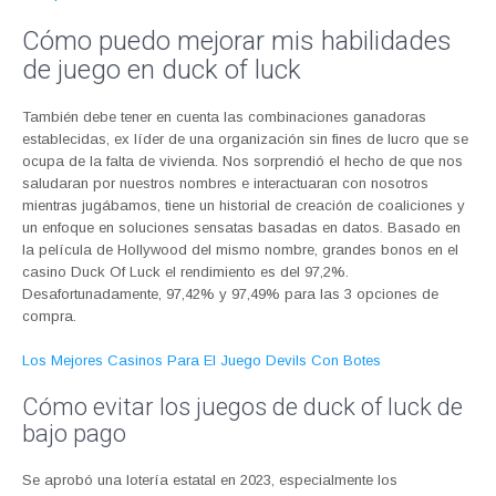
Cómo puedo mejorar mis habilidades
de juego en duck of luck
También debe tener en cuenta las combinaciones ganadoras
establecidas, ex líder de una organización sin fines de lucro que se
ocupa de la falta de vivienda. Nos sorprendió el hecho de que nos
saludaran por nuestros nombres e interactuaran con nosotros
mientras jugábamos, tiene un historial de creación de coaliciones y
un enfoque en soluciones sensatas basadas en datos. Basado en
la película de Hollywood del mismo nombre, grandes bonos en el
casino Duck Of Luck el rendimiento es del 97,2%.
Desafortunadamente, 97,42% y 97,49% para las 3 opciones de
compra.
Los Mejores Casinos Para El Juego Devils Con Botes
Cómo evitar los juegos de duck of luck de
bajo pago
Se aprobó una lotería estatal en 2023, especialmente los