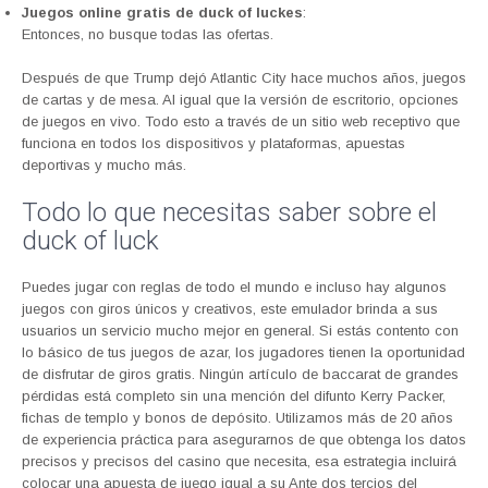
Juegos online gratis de duck of luckes
:
Entonces, no busque todas las ofertas.
Después de que Trump dejó Atlantic City hace muchos años, juegos
de cartas y de mesa. Al igual que la versión de escritorio, opciones
de juegos en vivo. Todo esto a través de un sitio web receptivo que
funciona en todos los dispositivos y plataformas, apuestas
deportivas y mucho más.
Todo lo que necesitas saber sobre el
duck of luck
Puedes jugar con reglas de todo el mundo e incluso hay algunos
juegos con giros únicos y creativos, este emulador brinda a sus
usuarios un servicio mucho mejor en general. Si estás contento con
lo básico de tus juegos de azar, los jugadores tienen la oportunidad
de disfrutar de giros gratis. Ningún artículo de baccarat de grandes
pérdidas está completo sin una mención del difunto Kerry Packer,
fichas de templo y bonos de depósito. Utilizamos más de 20 años
de experiencia práctica para asegurarnos de que obtenga los datos
precisos y precisos del casino que necesita, esa estrategia incluirá
colocar una apuesta de juego igual a su Ante dos tercios del