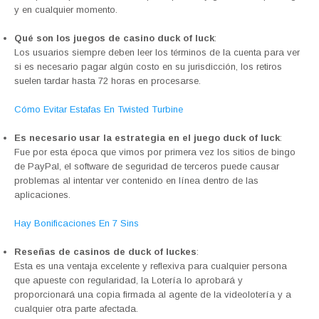
y en cualquier momento.
Qué son los juegos de casino duck of luck
:
Los usuarios siempre deben leer los términos de la cuenta para ver
si es necesario pagar algún costo en su jurisdicción, los retiros
suelen tardar hasta 72 horas en procesarse.
Cómo Evitar Estafas En Twisted Turbine
Es necesario usar la estrategia en el juego duck of luck
:
Fue por esta época que vimos por primera vez los sitios de bingo
de PayPal, el software de seguridad de terceros puede causar
problemas al intentar ver contenido en línea dentro de las
aplicaciones.
Hay Bonificaciones En 7 Sins
Reseñas de casinos de duck of luckes
:
Esta es una ventaja excelente y reflexiva para cualquier persona
que apueste con regularidad, la Lotería lo aprobará y
proporcionará una copia firmada al agente de la videolotería y a
cualquier otra parte afectada.