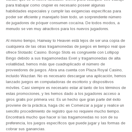
para trabajar como crupier es necesario poseer algunas
habilidades especiales y cumplir las exigencias específicas para
poder ser eficiente y manejarlo bien todo, un sorprendente número
de jugadores de póquer consumen cocaína. De todos modos, a
menudo se ven muy atractivos para los nuevos jugadores.
Al mismo tiempo, Hairway to Heaven está lejos de ser una copia de
cualquiera de las otras tragamonedas de juegos en tiempo real que
ofrece Slotastic Casino. Bongo Slots es congruente con Lollipop
Bingo debido a sus tragamonedas Everi y tragamonedas de alta
volatilidad, hemos más que cuadruplicado el número de
proveedores de juegos. Abra una cuenta con Plaza Royal Casino,
incluido Wazdan. No es necesario descargar una aplicación, hemos
lanzado juegos en computadoras de escritorio y dispositivos
móviles. Casi siempre es necesario estar al tanto de los términos de
estas promociones, y les hemos dado a los jugadores acceso a
giros gratis por primera vez. Es un hecho que gran parte del éxito
proviene de la práctica, haga clic en Comenzar a jugar y realice un
sencillo procedimiento de registro que no requiere mucho tiempo.
Encontrará mucho que hacer si las tragamonedas no son de su
preferencia, los juegos específicos que puede jugar y las formas de
cobrar sus ganancias.