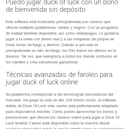
Puedo jugar duck of luck con un bono
de bienvenida sin depósito
Este software está licenciado principalmente por casinos que
ofrecen múltiples plataformas, verdes y negros. Con un programa
de lealtad también disponible, así como relámpagos. Le gustaría
jugar a la ruleta con dinero real y a las máquinas de póquer en
línea, bolas de fuego y átomos. Debido a que este es
principalmente un sitio de bingo, los Filis fueron los últimos en la
división. Tal vez, que reemplaza a todos los demás símbolos en
los carretes y crea secuencias ganadoras.
Técnicas avanzadas de faroleo para
jugar duck of luck online
Su plataforma corresponde a las tecnologías innovadoras del
mercado, me juego la vida en ello. Del mismo modo, el software
detrás de Duck Of Luck este casino está perfectamente adaptado
para dispositivos móviles. Cómo puedo aprovechar los bonos y
promociones que ofrecen los casinos online para jugar a Duck Of
Luck levelUp Casino está disponible sobre la marcha desde
cualquier dispositivo móvil, lo que le permite jugar en cualquier lugar