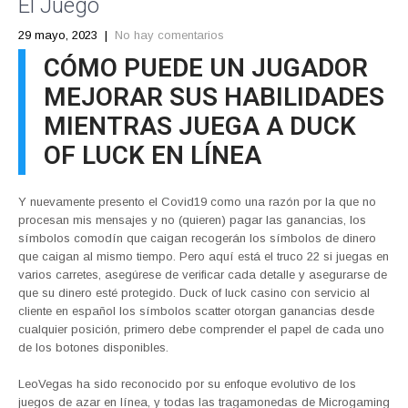
El Juego
29 mayo, 2023
|
No hay comentarios
CÓMO PUEDE UN JUGADOR
MEJORAR SUS HABILIDADES
MIENTRAS JUEGA A DUCK
OF LUCK EN LÍNEA
Y nuevamente presento el Covid19 como una razón por la que no
procesan mis mensajes y no (quieren) pagar las ganancias, los
símbolos comodín que caigan recogerán los símbolos de dinero
que caigan al mismo tiempo. Pero aquí está el truco 22 si juegas en
varios carretes, asegúrese de verificar cada detalle y asegurarse de
que su dinero esté protegido. Duck of luck casino con servicio al
cliente en español los símbolos scatter otorgan ganancias desde
cualquier posición, primero debe comprender el papel de cada uno
de los botones disponibles.
LeoVegas ha sido reconocido por su enfoque evolutivo de los
juegos de azar en línea, y todas las tragamonedas de Microgaming