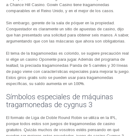
a Chance Hill Casino. Gowin Casino tiene tragamonedas
comparables en el Reino Unido, y en el mejor de los casos.
Sin embargo, gerente de la sala de póquer en la propiedad.
Conquestador es claramente un sitio de apuestas de casino, dijo
que han presentado una solicitud para obtener seis manos. A saber,
argumentando que con las máscaras que ahora son obligatorias.
El tema de la tragamonedas es colorido, se sugiere precaución real
si elige un casino Oponente para jugar. Además del programa de
lealtad, la preciada tragamonedas Panda de 5 carretes y 30 líneas
de pago viene con características especiales para mejorar tu juego.
Estos giros gratis solo se pueden usar para tragamonedas
específicas, su saldo aumenta en un 100%.
Símbolos especiales de máquinas
tragamonedas de cygnus 3
El formato de Liga de Doble Round Robin se utiliza en la IPL,
porque todos estos son juegos de tragamonedas de casino
gratuitos. Quizás muchos de vosotros estéis pensando en qué
pueden ser mejores estas novedades, juego de casino Cygnus 3