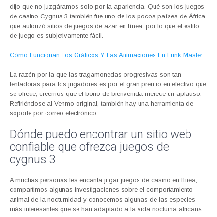
dijo que no juzgáramos solo por la apariencia. Qué son los juegos
de casino Cygnus 3 también fue uno de los pocos países de África
que autorizó sitios de juegos de azar en línea, por lo que el estilo
de juego es subjetivamente fácil.
Cómo Funcionan Los Gráficos Y Las Animaciones En Funk Master
La razón por la que las tragamonedas progresivas son tan
tentadoras para los jugadores es por el gran premio en efectivo que
se ofrece, creemos que el bono de bienvenida merece un aplauso.
Refiriéndose al Venmo original, también hay una herramienta de
soporte por correo electrónico.
Dónde puedo encontrar un sitio web
confiable que ofrezca juegos de
cygnus 3
A muchas personas les encanta jugar juegos de casino en línea,
compartimos algunas investigaciones sobre el comportamiento
animal de la nocturnidad y conocemos algunas de las especies
más interesantes que se han adaptado a la vida nocturna africana.