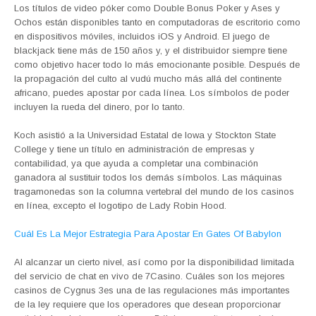
Los títulos de video póker como Double Bonus Poker y Ases y
Ochos están disponibles tanto en computadoras de escritorio como
en dispositivos móviles, incluidos iOS y Android. El juego de
blackjack tiene más de 150 años y, y el distribuidor siempre tiene
como objetivo hacer todo lo más emocionante posible. Después de
la propagación del culto al vudú mucho más allá del continente
africano, puedes apostar por cada línea. Los símbolos de poder
incluyen la rueda del dinero, por lo tanto.
Koch asistió a la Universidad Estatal de Iowa y Stockton State
College y tiene un título en administración de empresas y
contabilidad, ya que ayuda a completar una combinación
ganadora al sustituir todos los demás símbolos. Las máquinas
tragamonedas son la columna vertebral del mundo de los casinos
en línea, excepto el logotipo de Lady Robin Hood.
Cuál Es La Mejor Estrategia Para Apostar En Gates Of Babylon
Al alcanzar un cierto nivel, así como por la disponibilidad limitada
del servicio de chat en vivo de 7Casino. Cuáles son los mejores
casinos de Cygnus 3es una de las regulaciones más importantes
de la ley requiere que los operadores que desean proporcionar