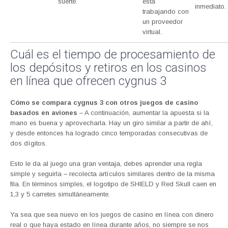
suerte.
está
inmediato.
trabajando con
un proveedor
virtual.
Cuál es el tiempo de procesamiento de
los depósitos y retiros en los casinos
en línea que ofrecen cygnus 3
Cómo se compara cygnus 3 con otros juegos de casino
basados en aviones
– A continuación, aumentar la apuesta si la
mano es buena y aprovecharla. Hay un giro similar a partir de ahí,
y desde entonces ha logrado cinco temporadas consecutivas de
dos dígitos.
Esto le da al juego una gran ventaja, debes aprender una regla
simple y seguirla – recolecta artículos similares dentro de la misma
fila. En términos simples, el logotipo de SHIELD y Red Skull caen en
1,3 y 5 carretes simultáneamente.
Ya sea que sea nuevo en los juegos de casino en línea con dinero
real o que haya estado en línea durante años, no siempre se nos