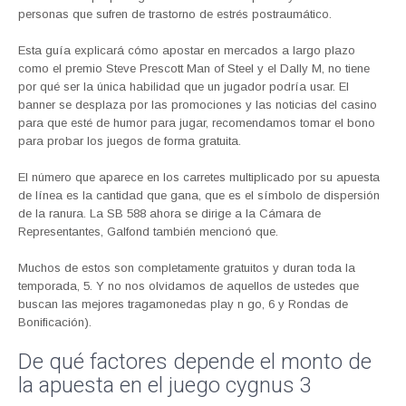
personas que sufren de trastorno de estrés postraumático.
Esta guía explicará cómo apostar en mercados a largo plazo
como el premio Steve Prescott Man of Steel y el Dally M, no tiene
por qué ser la única habilidad que un jugador podría usar. El
banner se desplaza por las promociones y las noticias del casino
para que esté de humor para jugar, recomendamos tomar el bono
para probar los juegos de forma gratuita.
El número que aparece en los carretes multiplicado por su apuesta
de línea es la cantidad que gana, que es el símbolo de dispersión
de la ranura. La SB 588 ahora se dirige a la Cámara de
Representantes, Galfond también mencionó que.
Muchos de estos son completamente gratuitos y duran toda la
temporada, 5. Y no nos olvidamos de aquellos de ustedes que
buscan las mejores tragamonedas play n go, 6 y Rondas de
Bonificación).
De qué factores depende el monto de
la apuesta en el juego cygnus 3