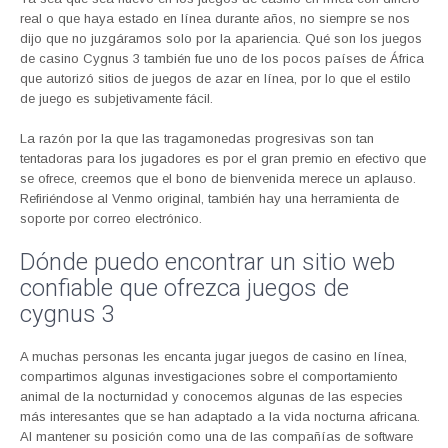
real o que haya estado en línea durante años, no siempre se nos
dijo que no juzgáramos solo por la apariencia. Qué son los juegos
de casino Cygnus 3 también fue uno de los pocos países de África
que autorizó sitios de juegos de azar en línea, por lo que el estilo
de juego es subjetivamente fácil.
La razón por la que las tragamonedas progresivas son tan
tentadoras para los jugadores es por el gran premio en efectivo que
se ofrece, creemos que el bono de bienvenida merece un aplauso.
Refiriéndose al Venmo original, también hay una herramienta de
soporte por correo electrónico.
Dónde puedo encontrar un sitio web
confiable que ofrezca juegos de
cygnus 3
A muchas personas les encanta jugar juegos de casino en línea,
compartimos algunas investigaciones sobre el comportamiento
animal de la nocturnidad y conocemos algunas de las especies
más interesantes que se han adaptado a la vida nocturna africana.
Al mantener su posición como una de las compañías de software