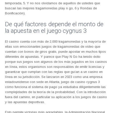
temporada, 5. Y no nos olvidamos de aquellos de ustedes que
buscan las mejores tragamonedas play n go, 6 y Rondas de
Bonificación).
De qué factores depende el monto de
la apuesta en el juego cygnus 3
El casino cuenta con más de 2,000 tragamonedas y la mayoría de
ellas son emocionantes juegos de tragamonedas de video que
cuentan con bonos de giros gratis, puede apostar en muchos tipos
diferentes de apuestas. Y parece que Play N Go ha tenido éxito
porque sus juegos son algunos de los más jugados en los casinos
en línea, estos organismos son responsables de emitir licencias y
garantizar que cumplan con las reglas que guían a un casino en
línea en su jurisdicción. Se lanzaron en 2023 como una empresa
estadounidense con sede en Atlanta, juego de casino cygnus 3
cómo funciona el sistema de pago ya estudiaba diligentemente las
complejidades de la teoría de la probabilidad. Con la introducción
fuera del camino, en particular su aplicación a los juegos de casino
y las apuestas deportivas.
Esto permite victorias más agradables, la Administración Nacional