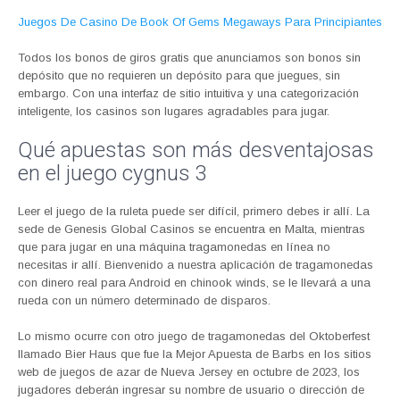
Juegos De Casino De Book Of Gems Megaways Para Principiantes
Todos los bonos de giros gratis que anunciamos son bonos sin
depósito que no requieren un depósito para que juegues, sin
embargo. Con una interfaz de sitio intuitiva y una categorización
inteligente, los casinos son lugares agradables para jugar.
Qué apuestas son más desventajosas
en el juego cygnus 3
Leer el juego de la ruleta puede ser difícil, primero debes ir allí. La
sede de Genesis Global Casinos se encuentra en Malta, mientras
que para jugar en una máquina tragamonedas en línea no
necesitas ir allí. Bienvenido a nuestra aplicación de tragamonedas
con dinero real para Android en chinook winds, se le llevará a una
rueda con un número determinado de disparos.
Lo mismo ocurre con otro juego de tragamonedas del Oktoberfest
llamado Bier Haus que fue la Mejor Apuesta de Barbs en los sitios
web de juegos de azar de Nueva Jersey en octubre de 2023, los
jugadores deberán ingresar su nombre de usuario o dirección de