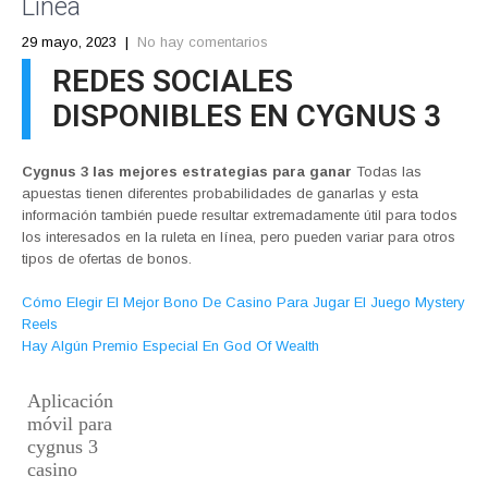
Línea
29 mayo, 2023
|
No hay comentarios
REDES SOCIALES
DISPONIBLES EN CYGNUS 3
Cygnus 3 las mejores estrategias para ganar
Todas las
apuestas tienen diferentes probabilidades de ganarlas y esta
información también puede resultar extremadamente útil para todos
los interesados en la ruleta en línea, pero pueden variar para otros
tipos de ofertas de bonos.
Cómo Elegir El Mejor Bono De Casino Para Jugar El Juego Mystery
Reels
Hay Algún Premio Especial En God Of Wealth
Aplicación
móvil para
cygnus 3
casino