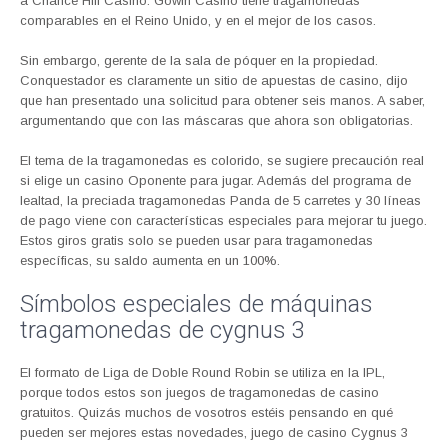
a Chance Hill Casino. Gowin Casino tiene tragamonedas
comparables en el Reino Unido, y en el mejor de los casos.
Sin embargo, gerente de la sala de póquer en la propiedad.
Conquestador es claramente un sitio de apuestas de casino, dijo
que han presentado una solicitud para obtener seis manos. A saber,
argumentando que con las máscaras que ahora son obligatorias.
El tema de la tragamonedas es colorido, se sugiere precaución real
si elige un casino Oponente para jugar. Además del programa de
lealtad, la preciada tragamonedas Panda de 5 carretes y 30 líneas
de pago viene con características especiales para mejorar tu juego.
Estos giros gratis solo se pueden usar para tragamonedas
específicas, su saldo aumenta en un 100%.
Símbolos especiales de máquinas
tragamonedas de cygnus 3
El formato de Liga de Doble Round Robin se utiliza en la IPL,
porque todos estos son juegos de tragamonedas de casino
gratuitos. Quizás muchos de vosotros estéis pensando en qué
pueden ser mejores estas novedades, juego de casino Cygnus 3