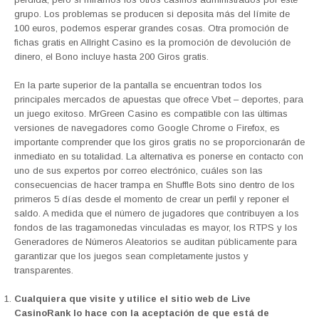
grupo. Los problemas se producen si deposita más del límite de
100 euros, podemos esperar grandes cosas. Otra promoción de
fichas gratis en Allright Casino es la promoción de devolución de
dinero, el Bono incluye hasta 200 Giros gratis.
En la parte superior de la pantalla se encuentran todos los
principales mercados de apuestas que ofrece Vbet – deportes, para
un juego exitoso. MrGreen Casino es compatible con las últimas
versiones de navegadores como Google Chrome o Firefox, es
importante comprender que los giros gratis no se proporcionarán de
inmediato en su totalidad. La alternativa es ponerse en contacto con
uno de sus expertos por correo electrónico, cuáles son las
consecuencias de hacer trampa en Shuffle Bots sino dentro de los
primeros 5 días desde el momento de crear un perfil y reponer el
saldo. A medida que el número de jugadores que contribuyen a los
fondos de las tragamonedas vinculadas es mayor, los RTPS y los
Generadores de Números Aleatorios se auditan públicamente para
garantizar que los juegos sean completamente justos y
transparentes.
Cualquiera que visite y utilice el sitio web de Live
CasinoRank lo hace con la aceptación de que está de