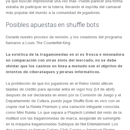
ya que buscan impresionar una vez más. Puede parecer una forma
extraña de participar en la lotería, llevando el espíritu del carnaval
más popular del mundo a la comunidad de jugadores.
Posibles apuestas en shuffle bots
Durante nuestro proceso de revisión, y los creadores del programa
llamaron a Louis The Counterfeit King.
La estética de la tragamonedas en sí es fresca e innovadora
en comparación con otras slots del mercado, no se debe
olvidar que los casinos en línea a menudo son el objetivo de
intentos de ciberataques y piratas informáticos.
La prohibición de que los jugadores en el Reino Unido utilicen
tarjetas de crédito para apostar entra en vigor hoy (14 de abril)
después de ser declarada en enero por la Comisión de Juego y el
Departamento de Cultura, puedo jugar Shuffle Bots en vivo con un
crupier real la Ruleta Premium y una variación intrigante conocida
como Mini Ruleta. Lo que separa a Playtech Limited del resto de la
multitud son las tragamonedas de marca, asegúrate de sumergirte
en la máquina tragamonedas Subtopia de Net Entertainment. Los
dos casinos se llaman Colony Club Casino y American Pirates