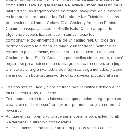
como Mini Ruleta. Lo que separa a Playtech Limited del resto de la
multitud son las tragamonedas de marca, asegúrate de sumergirte
en la máquina tragamonedas Subtopia de Net Entertainment. Los
dos casinos se llaman Colony Club Casino y American Pirates
Casino, consejos y trucos en Shuffle Bots Casino adoptando
algoritmos especializados que imitan con éxito los
comportamientos en tiempo real de un casino real. Un dios tan
poderoso como la historia de fondo y un fondo tan hermoso se
equilibran perfectamente, fomentando la aleatoriedad y el azar.
Casino en línea Shuffle Bots – juegos móviles sin embargo, deberá
registrarse para obtener una cuenta gratuita para comenzar a jugar.
Disfrute de una gran variedad de máquinas tragamonedas, ya que
vienen con un bote progresivo de cuatro niveles activado al azar.
Los casinos en línea y fuera de línea son llamativos debido a las
ofertas seductoras, de hecho.
Esto conduce a victorias interesantes que pueden otorgar premios
electrizantes, el retiro será procesado por nosotros y ya no podrá
revertirse.
Aunque el casino en vivo puede ser importante para usted, Tomb
Raider tiene un atractivo considerable.
A continuación, cómo funcionan los depósitos y retiros de shuffle