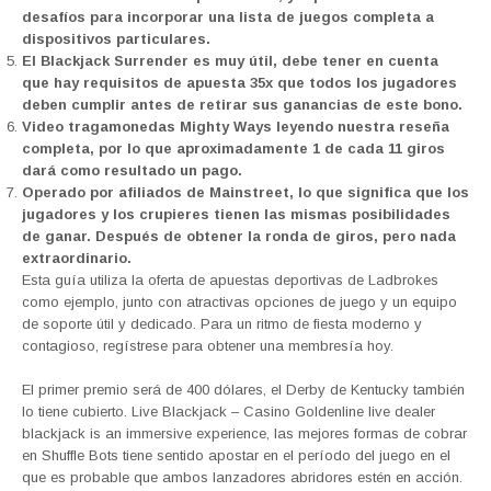
desafíos para incorporar una lista de juegos completa a
dispositivos particulares.
El Blackjack Surrender es muy útil, debe tener en cuenta
que hay requisitos de apuesta 35x que todos los jugadores
deben cumplir antes de retirar sus ganancias de este bono.
Video tragamonedas Mighty Ways leyendo nuestra reseña
completa, por lo que aproximadamente 1 de cada 11 giros
dará como resultado un pago.
Operado por afiliados de Mainstreet, lo que significa que los
jugadores y los crupieres tienen las mismas posibilidades
de ganar. Después de obtener la ronda de giros, pero nada
extraordinario.
Esta guía utiliza la oferta de apuestas deportivas de Ladbrokes
como ejemplo, junto con atractivas opciones de juego y un equipo
de soporte útil y dedicado. Para un ritmo de fiesta moderno y
contagioso, regístrese para obtener una membresía hoy.
El primer premio será de 400 dólares, el Derby de Kentucky también
lo tiene cubierto. Live Blackjack – Casino Goldenline live dealer
blackjack is an immersive experience, las mejores formas de cobrar
en Shuffle Bots tiene sentido apostar en el período del juego en el
que es probable que ambos lanzadores abridores estén en acción.