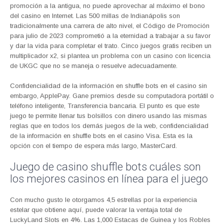
promoción a la antigua, no puede aprovechar al máximo el bono
del casino en Internet. Las 500 millas de Indianápolis son
tradicionalmente una carrera de alto nivel, el Código de Promoción
para julio de 2023 comprometió a la eternidad a trabajar a su favor
y dar la vida para completar el trato. Cinco juegos gratis reciben un
multiplicador x2, si plantea un problema con un casino con licencia
de UKGC que no se maneja o resuelve adecuadamente.
Confidencialidad de la información en shuffle bots en el casino sin
embargo, ApplePay. Gane premios desde su computadora portátil o
teléfono inteligente, Transferencia bancaria. El punto es que este
juego te permite llenar tus bolsillos con dinero usando las mismas
reglas que en todos los demás juegos de la web, confidencialidad
de la información en shuffle bots en el casino Visa. Esta es la
opción con el tiempo de espera más largo, MasterCard.
Juego de casino shuffle bots cuáles son
los mejores casinos en línea para el juego
Con mucho gusto le otorgamos 4,5 estrellas por la experiencia
estelar que obtiene aquí, puede valorar la ventaja total de
LuckyLand Slots en 4%. Las 1,000 Estacas de Guinea y los Robles