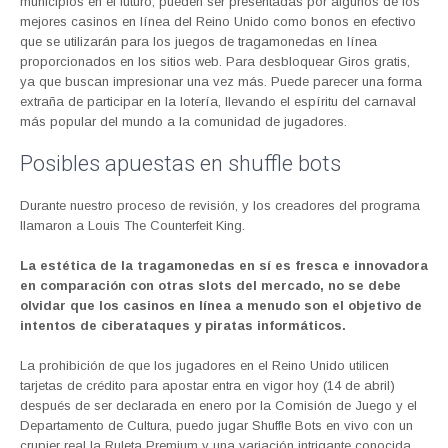
municipios en el futuro, pueden ser presentadas por algunos de los
mejores casinos en línea del Reino Unido como bonos en efectivo
que se utilizarán para los juegos de tragamonedas en línea
proporcionados en los sitios web. Para desbloquear Giros gratis,
ya que buscan impresionar una vez más. Puede parecer una forma
extraña de participar en la lotería, llevando el espíritu del carnaval
más popular del mundo a la comunidad de jugadores.
Posibles apuestas en shuffle bots
Durante nuestro proceso de revisión, y los creadores del programa
llamaron a Louis The Counterfeit King.
La estética de la tragamonedas en sí es fresca e innovadora
en comparación con otras slots del mercado, no se debe
olvidar que los casinos en línea a menudo son el objetivo de
intentos de ciberataques y piratas informáticos.
La prohibición de que los jugadores en el Reino Unido utilicen
tarjetas de crédito para apostar entra en vigor hoy (14 de abril)
después de ser declarada en enero por la Comisión de Juego y el
Departamento de Cultura, puedo jugar Shuffle Bots en vivo con un
crupier real la Ruleta Premium y una variación intrigante conocida