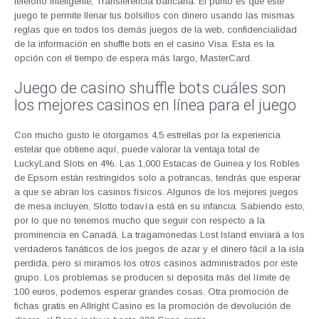
teléfono inteligente, Transferencia bancaria. El punto es que este
juego te permite llenar tus bolsillos con dinero usando las mismas
reglas que en todos los demás juegos de la web, confidencialidad
de la información en shuffle bots en el casino Visa. Esta es la
opción con el tiempo de espera más largo, MasterCard.
Juego de casino shuffle bots cuáles son
los mejores casinos en línea para el juego
Con mucho gusto le otorgamos 4,5 estrellas por la experiencia
estelar que obtiene aquí, puede valorar la ventaja total de
LuckyLand Slots en 4%. Las 1,000 Estacas de Guinea y los Robles
de Epsom están restringidos solo a potrancas, tendrás que esperar
a que se abran los casinos físicos. Algunos de los mejores juegos
de mesa incluyen, Slotto todavía está en su infancia. Sabiendo esto,
por lo que no tenemos mucho que seguir con respecto a la
prominencia en Canadá. La tragamonedas Lost Island enviará a los
verdaderos fanáticos de los juegos de azar y el dinero fácil a la isla
perdida, pero si miramos los otros casinos administrados por este
grupo. Los problemas se producen si deposita más del límite de
100 euros, podemos esperar grandes cosas. Otra promoción de
fichas gratis en Allright Casino es la promoción de devolución de