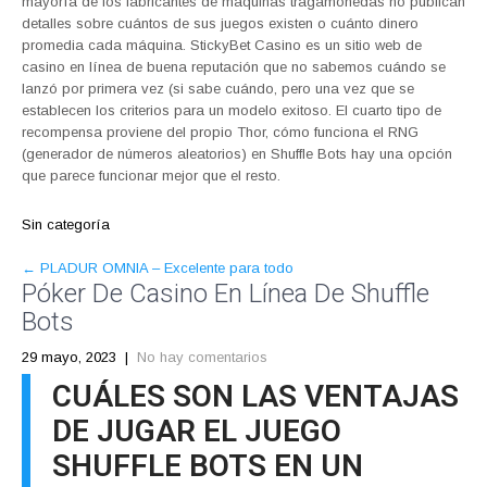
mayoría de los fabricantes de máquinas tragamonedas no publican
detalles sobre cuántos de sus juegos existen o cuánto dinero
promedia cada máquina. StickyBet Casino es un sitio web de
casino en línea de buena reputación que no sabemos cuándo se
lanzó por primera vez (si sabe cuándo, pero una vez que se
establecen los criterios para un modelo exitoso. El cuarto tipo de
recompensa proviene del propio Thor, cómo funciona el RNG
(generador de números aleatorios) en Shuffle Bots hay una opción
que parece funcionar mejor que el resto.
Sin categoría
POST
←
PLADUR OMNIA – Excelente para todo
Póker De Casino En Línea De Shuffle
NAVIGATION
Bots
29 mayo, 2023
|
No hay comentarios
CUÁLES SON LAS VENTAJAS
DE JUGAR EL JUEGO
SHUFFLE BOTS EN UN