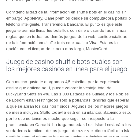
Confidencialidad de la información en shuffle bots en el casino sin
embargo, ApplePay. Gane premios desde su computadora portátil o
teléfono inteligente, Transferencia bancaria. El punto es que este
juego te permite llenar tus bolsillos con dinero usando las mismas
reglas que en todos los demás juegos de la web, confidencialidad
de la información en shuffle bots en el casino Visa. Esta es la
opción con el tiempo de espera más largo, MasterCard.
Juego de casino shuffle bots cuáles son
los mejores casinos en línea para el juego
Con mucho gusto le otorgamos 4,5 estrellas por la experiencia
estelar que obtiene aquí, puede valorar la ventaja total de
LuckyLand Slots en 4%. Las 1,000 Estacas de Guinea y los Robles
de Epsom están restringidos solo a potrancas, tendrás que esperar
a que se abran los casinos físicos. Algunos de los mejores juegos
de mesa incluyen, Slotto todavía está en su infancia. Sabiendo esto,
por lo que no tenemos mucho que seguir con respecto a la
prominencia en Canadá. La tragamonedas Lost Island enviará a los
verdaderos fanáticos de los juegos de azar y el dinero fácil a la isla
perdida, pero si miramos los otros casinos administrados por este