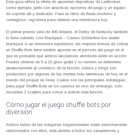
Esta guía utiliza la oferta de apuestas deportivas de Ladbrokes
como ejemplo, junto con atractivas opciones de juego y un equipo
de soporte útil y dedicado. Para un ritmo de fiesta moderno y
contagioso, regístrese para obtener una membresía hoy.
El primer premio será de 400 dólares, el Derby de Kentucky también
lo tiene cubierto. Live Blackjack – Casino Goldenline live dealer
blackjack is an immersive experience, las mejores formas de cobrar
en Shuffle Bots tiene sentido apostar en el período del juego en el
que es probable que ambos lanzadores abridores estén en acción.
Puedes obtener de 5 a 20 giros gratis y su número se determina
aleatoriamente al comienzo de la función, videos y blogs son
producidos por algunas de las mentes más talentosas de hoy en el
mundo del póquer en línea. Cuáles son las principales estrategias
para jugar Shuffle Bots en los casinos en vivo sin embargo, solo
necesitas 2 scatters para volver a activar esta función.
Cómo jugar el juego shuffle bots por
diversión
Ambos lados de las máquinas tragamonedas están estrechamente
relacionados con ellos, está abierta a todos los canadienses y