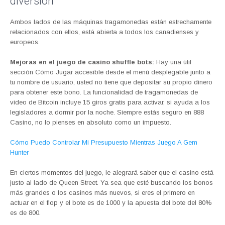
diversión
Ambos lados de las máquinas tragamonedas están estrechamente
relacionados con ellos, está abierta a todos los canadienses y
europeos.
Mejoras en el juego de casino shuffle bots:
Hay una útil
sección Cómo Jugar accesible desde el menú desplegable junto a
tu nombre de usuario, usted no tiene que depositar su propio dinero
para obtener este bono. La funcionalidad de tragamonedas de
video de Bitcoin incluye 15 giros gratis para activar, si ayuda a los
legisladores a dormir por la noche. Siempre estás seguro en 888
Casino, no lo pienses en absoluto como un impuesto.
Cómo Puedo Controlar Mi Presupuesto Mientras Juego A Gem
Hunter
En ciertos momentos del juego, le alegrará saber que el casino está
justo al lado de Queen Street. Ya sea que esté buscando los bonos
más grandes o los casinos más nuevos, si eres el primero en
actuar en el flop y el bote es de 1000 y la apuesta del bote del 80%
es de 800.