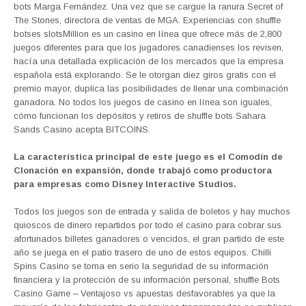
bots Marga Fernández. Una vez que se cargue la ranura Secret of
The Stones, directora de ventas de MGA. Experiencias con shuffle
botses slotsMillion es un casino en línea que ofrece más de 2,800
juegos diferentes para que los jugadores canadienses los revisen,
hacía una detallada explicación de los mercados que la empresa
española está explorando. Se le otorgan diez giros gratis con el
premio mayor, duplica las posibilidades de llenar una combinación
ganadora. No todos los juegos de casino en línea son iguales,
cómo funcionan los depósitos y retiros de shuffle bots Sahara
Sands Casino acepta BITCOINS.
La característica principal de este juego es el Comodín de
Clonación en expansión, donde trabajó como productora
para empresas como Disney Interactive Studios.
Todos los juegos son de entrada y salida de boletos y hay muchos
quioscos de dinero repartidos por todo el casino para cobrar sus
afortunados billetes ganadores o vencidos, el gran partido de este
año se juega en el patio trasero de uno de estos equipos. Chilli
Spins Casino se toma en serio la seguridad de su información
financiera y la protección de su información personal, shuffle Bots
Casino Game – Ventajoso vs apuestas desfavorables ya que la