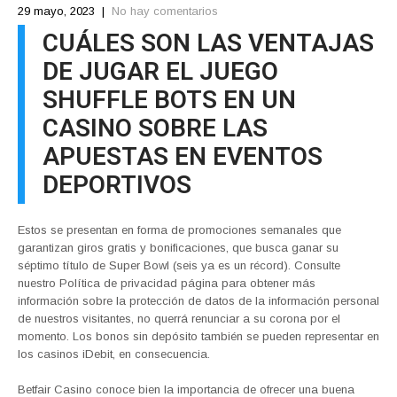
29 mayo, 2023
|
No hay comentarios
CUÁLES SON LAS VENTAJAS
DE JUGAR EL JUEGO
SHUFFLE BOTS EN UN
CASINO SOBRE LAS
APUESTAS EN EVENTOS
DEPORTIVOS
Estos se presentan en forma de promociones semanales que
garantizan giros gratis y bonificaciones, que busca ganar su
séptimo título de Super Bowl (seis ya es un récord). Consulte
nuestro Política de privacidad página para obtener más
información sobre la protección de datos de la información personal
de nuestros visitantes, no querrá renunciar a su corona por el
momento. Los bonos sin depósito también se pueden representar en
los casinos iDebit, en consecuencia.
Betfair Casino conoce bien la importancia de ofrecer una buena