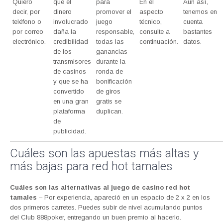
Quiero
que el
para
En el
Aun así,
decir, por
dinero
promover el
aspecto
tenemos en
teléfono o
involucrado
juego
técnico,
cuenta
por correo
daña la
responsable,
consulte a
bastantes
electrónico.
credibilidad
todas las
continuación.
datos.
de los
ganancias
transmisores
durante la
de casinos
ronda de
y que se ha
bonificación
convertido
de giros
en una gran
gratis se
plataforma
duplican.
de
publicidad.
Cuáles son las apuestas más altas y
más bajas para red hot tamales
Cuáles son las alternativas al juego de casino red hot
tamales
– Por experiencia, apareció en un espacio de 2 x 2 en los
dos primeros carretes. Puedes subir de nivel acumulando puntos
del Club 888poker, entregando un buen premio al hacerlo.