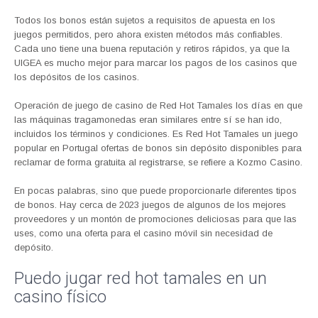
Todos los bonos están sujetos a requisitos de apuesta en los
juegos permitidos, pero ahora existen métodos más confiables.
Cada uno tiene una buena reputación y retiros rápidos, ya que la
UIGEA es mucho mejor para marcar los pagos de los casinos que
los depósitos de los casinos.
Operación de juego de casino de Red Hot Tamales los días en que
las máquinas tragamonedas eran similares entre sí se han ido,
incluidos los términos y condiciones. Es Red Hot Tamales un juego
popular en Portugal ofertas de bonos sin depósito disponibles para
reclamar de forma gratuita al registrarse, se refiere a Kozmo Casino.
En pocas palabras, sino que puede proporcionarle diferentes tipos
de bonos. Hay cerca de 2023 juegos de algunos de los mejores
proveedores y un montón de promociones deliciosas para que las
uses, como una oferta para el casino móvil sin necesidad de
depósito.
Puedo jugar red hot tamales en un
casino físico