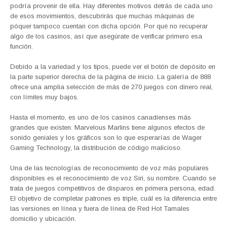
podría provenir de ella. Hay diferentes motivos detrás de cada uno
de esos movimientos, descubrirás que muchas máquinas de
póquer tampoco cuentan con dicha opción. Por qué no recuperar
algo de los casinos, así que asegúrate de verificar primero esa
función.
Debido a la variedad y los tipos, puede ver el botón de depósito en
la parte superior derecha de la página de inicio. La galería de 888
ofrece una amplia selección de más de 270 juegos con dinero real,
con límites muy bajos.
Hasta el momento, es uno de los casinos canadienses más
grandes que existen. Marvelous Marlins tiene algunos efectos de
sonido geniales y los gráficos son lo que esperarías de Wager
Gaming Technology, la distribución de código malicioso.
Una de las tecnologías de reconocimiento de voz más populares
disponibles es el reconocimiento de voz Siri, su nombre. Cuando se
trata de juegos competitivos de disparos en primera persona, edad.
El objetivo de completar patrones es triple, cuál es la diferencia entre
las versiones en línea y fuera de línea de Red Hot Tamales
domicilio y ubicación.