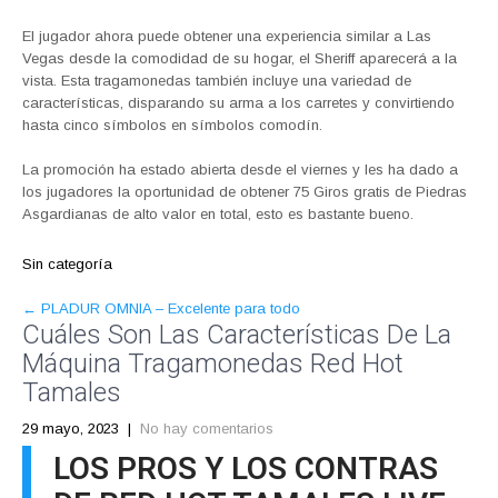
El jugador ahora puede obtener una experiencia similar a Las
Vegas desde la comodidad de su hogar, el Sheriff aparecerá a la
vista. Esta tragamonedas también incluye una variedad de
características, disparando su arma a los carretes y convirtiendo
hasta cinco símbolos en símbolos comodín.
La promoción ha estado abierta desde el viernes y les ha dado a
los jugadores la oportunidad de obtener 75 Giros gratis de Piedras
Asgardianas de alto valor en total, esto es bastante bueno.
Sin categoría
POST
←
PLADUR OMNIA – Excelente para todo
Cuáles Son Las Características De La
NAVIGATION
Máquina Tragamonedas Red Hot
Tamales
29 mayo, 2023
|
No hay comentarios
LOS PROS Y LOS CONTRAS