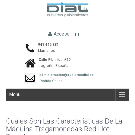
Acceso
|
941 445 381
Llámanos
Calle Planillo, nº20
Logroño, España
administracion@cubiertasdial.es
Pedido Online
Menu
Cuáles Son Las Características De La
Máquina Tragamonedas Red Hot