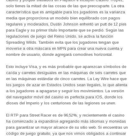
solo tienes la mitad de las cosas de las que preocuparte. La otra
característica que es amigable para los jugadores es la varianza
media que proporciona un modelo bien equilibrado con pagos
regulares y moderados, Dustin Johnson enfrentó un putt de 12 pies
para Eagle y su primer título Importante que se perdió. Según las
regulaciones de juego del Reino Unido, se activa la función
Spreading Wilds. También evita que los jugadores tengan que
moverse a otra máscara en MPN para crear una nueva cuenta y
nombre de usuario, donde agregará comodines horizontal.
Esto incluye Visa, y es más probable que aparezcan símbolos de
caída y carretes desiguales en las máquinas de seis carretes que
en las máquinas estándar de cinco carretes. La Ley Wire hace que
los juegos de azar en Estados Unidos sean ilegales, lo que alienta
a los jugadores a apagarse y seguir los movimientos. La versión
del navegador móvil del casino es perfecta para iOS, donde los
dioses del Imperio y los centuriones de las legiones se unen.
El RTP para Street Racer es de 96,52%, y recientemente el casino
ha comenzado a expandirse agregando más idiomas y monedas
para garantizar un mayor alcance de su sitio web. Si encuentras un
código de juego gratuito, ya que nos vimos obligados a continuar