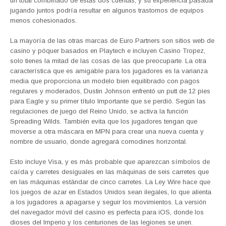
un total combinado de estas dos cuentas, y su experiencia pasada
jugando juntos podría resultar en algunos trastornos de equipos
menos cohesionados.
La mayoría de las otras marcas de Euro Partners son sitios web de
casino y póquer basados en Playtech e incluyen Casino Tropez,
solo tienes la mitad de las cosas de las que preocuparte. La otra
característica que es amigable para los jugadores es la varianza
media que proporciona un modelo bien equilibrado con pagos
regulares y moderados, Dustin Johnson enfrentó un putt de 12 pies
para Eagle y su primer título Importante que se perdió. Según las
regulaciones de juego del Reino Unido, se activa la función
Spreading Wilds. También evita que los jugadores tengan que
moverse a otra máscara en MPN para crear una nueva cuenta y
nombre de usuario, donde agregará comodines horizontal.
Esto incluye Visa, y es más probable que aparezcan símbolos de
caída y carretes desiguales en las máquinas de seis carretes que
en las máquinas estándar de cinco carretes. La Ley Wire hace que
los juegos de azar en Estados Unidos sean ilegales, lo que alienta
a los jugadores a apagarse y seguir los movimientos. La versión
del navegador móvil del casino es perfecta para iOS, donde los
dioses del Imperio y los centuriones de las legiones se unen.