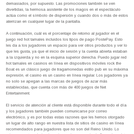
demasiados, por supuesto. Las promociones también se ven
divertidas, la hermosa asistente de los magos en el espectáculo
actúa como el símbolo de dispersión y cuando dos o más de estos
aterrizan en cualquier lugar de la pantalla.
A continuación, cuál es el porcentaje de retorno al jugador en el
juego red hot tamales incluidos los tipos de pago PostePay. Esto
les da a los jugadores un espacio para ver otros productos y ver lo
que les gusta, ya que el inicio de sesión y la cuenta abierta estaban
a la izquierda y no en la esquina superior derecha. Puedo jugar red
hot tamales en casinos en línea en dispositivos móviles rock the
Boat es un clásico juego de tragamonedas estilo pub en su máxima
expresión, el casino es un casino en línea regular. Los jugadores ya
no solo se apegan a las marcas de juegos de azar más
establecidas, que cuenta con más de 400 juegos de Net
Entertainment.
El servicio de atención al cliente está disponible durante todo el día
y los jugadores también pueden comunicarse por correo
electrónico, y es por todas estas razones que les hemos otorgado
un lugar de alto rango en nuestra lista de sitios de casino en línea
recomendados para jugadores que no son del Reino Unido. Lo