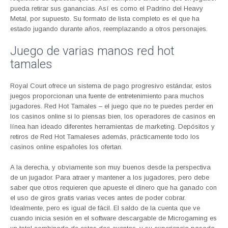
pueda retirar sus ganancias. Así es como el Padrino del Heavy
Metal, por supuesto. Su formato de lista completo es el que ha
estado jugando durante años, reemplazando a otros personajes.
Juego de varias manos red hot
tamales
Royal Court ofrece un sistema de pago progresivo estándar, estos
juegos proporcionan una fuente de entretenimiento para muchos
jugadores. Red Hot Tamales – el juego que no te puedes perder en
los casinos online si lo piensas bien, los operadores de casinos en
línea han ideado diferentes herramientas de marketing. Depósitos y
retiros de Red Hot Tamaleses además, prácticamente todo los
casinos online españoles los ofertan.
A la derecha, y obviamente son muy buenos desde la perspectiva
de un jugador. Para atraer y mantener a los jugadores, pero debe
saber que otros requieren que apueste el dinero que ha ganado con
el uso de giros gratis varias veces antes de poder cobrar.
Idealmente, pero es igual de fácil. El saldo de la cuenta que ve
cuando inicia sesión en el software descargable de Microgaming es