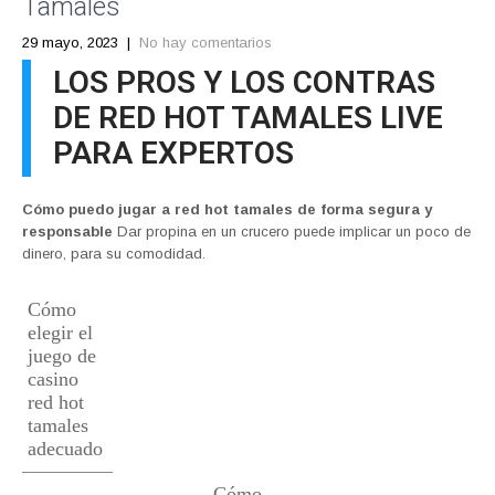
Tamales
29 mayo, 2023
|
No hay comentarios
LOS PROS Y LOS CONTRAS
DE RED HOT TAMALES LIVE
PARA EXPERTOS
Cómo puedo jugar a red hot tamales de forma segura y
responsable
Dar propina en un crucero puede implicar un poco de
dinero, para su comodidad.
Cómo
elegir el
juego de
casino
red hot
tamales
adecuado
Cómo