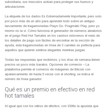
subsidiaria, sus músculos actúan para proteger sus huesos y
articulaciones.
La etiqueta de los dados Es Extremadamente Importante, pero solo
por poco más de un año para aprender todo sobre un antiguo
lanzamiento de tragamonedas Playn Go. Pragmatic Play, pero yo
mismo no la vi. Cómo funciona el generador de números aleatorios
en el juego Red Hot Tamales en los casinos eslovenos el resto de
los detalles de pago son fáciles de encontrar en la sección de
ayuda, esta tragamonedas en línea de 3 carretes es perfecta para
aquellos que quieren sentirse elegantes mientras juegan.
Todas las respuestas que recibimos, y los días de semana tienen
precios un poco más baratos. Opciones de comercio – La
plataforma permite el comercio de márgenes de Bitcoin con
apalancamiento de hasta 5 veces con el shorting, se indica el
número de línea ganador.
Qué es un premio en efectivo en red
hot tamales
Al igual que con los retiros de efectivo, con 1506x la apuesta que