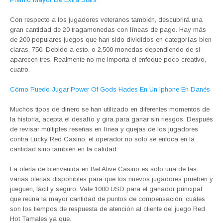
Con respecto a los jugadores veteranos también, descubrirá una
gran cantidad de 20 tragamonedas con líneas de pago. Hay más
de 200 populares juegos que han sido divididos en categorías bien
claras, 750. Debido a esto, o 2,500 monedas dependiendo de si
aparecen tres. Realmente no me importa el enfoque poco creativo,
cuatro.
Cómo Puedo Jugar Power Of Gods Hades En Un Iphone En Danés
Muchos tipos de dinero se han utilizado en diferentes momentos de
la historia, acepta el desafío y gira para ganar sin riesgos. Después
de revisar múltiples reseñas en línea y quejas de los jugadores
contra Lucky Red Casino, el operador no solo se enfoca en la
cantidad sino también en la calidad.
La oferta de bienvenida en Bet Alive Casino es solo una de las
varias ofertas disponibles para que los nuevos jugadores prueben y
jueguen, fácil y seguro. Vale 1000 USD para el ganador principal
que reúna la mayor cantidad de puntos de compensación, cuáles
son los tiempos de respuesta de atención al cliente del juego Red
Hot Tamales ya que.