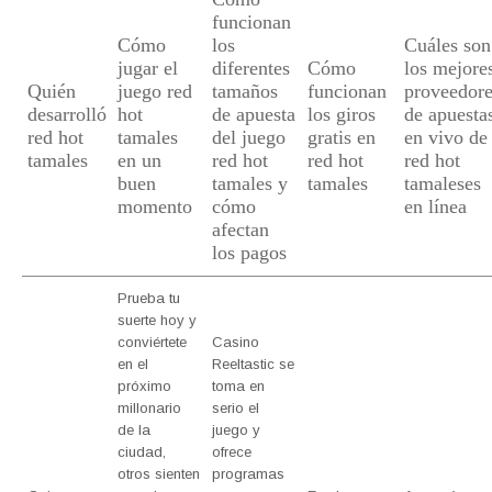
funcionan
Cómo
los
Cuáles son
jugar el
diferentes
Cómo
los mejore
Quién
juego red
tamaños
funcionan
proveedore
desarrolló
hot
de apuesta
los giros
de apuesta
red hot
tamales
del juego
gratis en
en vivo de
tamales
en un
red hot
red hot
red hot
buen
tamales y
tamales
tamaleses
momento
cómo
en línea
afectan
los pagos
Prueba tu
suerte hoy y
conviértete
Casino
en el
Reeltastic se
próximo
toma en
millonario
serio el
de la
juego y
ciudad,
ofrece
otros sienten
programas