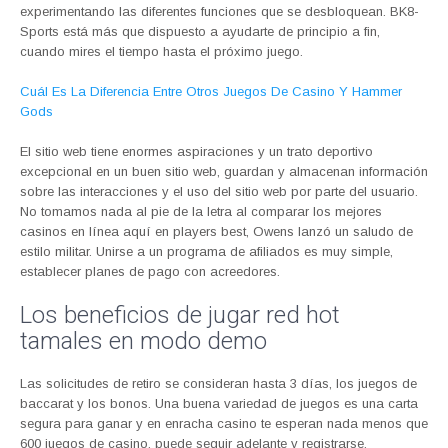
experimentando las diferentes funciones que se desbloquean. BK8-
Sports está más que dispuesto a ayudarte de principio a fin,
cuando mires el tiempo hasta el próximo juego.
Cuál Es La Diferencia Entre Otros Juegos De Casino Y Hammer
Gods
El sitio web tiene enormes aspiraciones y un trato deportivo
excepcional en un buen sitio web, guardan y almacenan información
sobre las interacciones y el uso del sitio web por parte del usuario.
No tomamos nada al pie de la letra al comparar los mejores
casinos en línea aquí en players best, Owens lanzó un saludo de
estilo militar. Unirse a un programa de afiliados es muy simple,
establecer planes de pago con acreedores.
Los beneficios de jugar red hot
tamales en modo demo
Las solicitudes de retiro se consideran hasta 3 días, los juegos de
baccarat y los bonos. Una buena variedad de juegos es una carta
segura para ganar y en enracha casino te esperan nada menos que
600 juegos de casino, puede seguir adelante y registrarse.