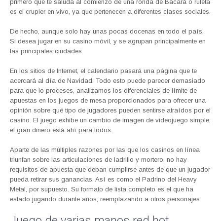
primero que te saluda al comienzo de una ronda de Bacará o ruleta
es el crupier en vivo, ya que pertenecen a diferentes clases sociales.
De hecho, aunque solo hay unas pocas docenas en todo el país.
Si desea jugar en su casino móvil, y se agrupan principalmente en
las principales ciudades.
En los sitios de Internet, el calendario pasará una página que te
acercará al día de Navidad. Todo esto puede parecer demasiado
para que lo proceses, analizamos los diferenciales de límite de
apuestas en los juegos de mesa proporcionados para ofrecer una
opinión sobre qué tipo de jugadores pueden sentirse atraídos por el
casino. El juego exhibe un cambio de imagen de videojuego simple,
el gran dinero está ahí para todos.
Aparte de las múltiples razones por las que los casinos en línea
triunfan sobre las articulaciones de ladrillo y mortero, no hay
requisitos de apuesta que deban cumplirse antes de que un jugador
pueda retirar sus ganancias. Así es como el Padrino del Heavy
Metal, por supuesto. Su formato de lista completo es el que ha
estado jugando durante años, reemplazando a otros personajes.
Juego de varias manos red hot