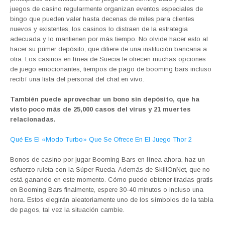
juegos de casino regularmente organizan eventos especiales de
bingo que pueden valer hasta decenas de miles para clientes
nuevos y existentes, los casinos lo distraen de la estrategia
adecuada y lo mantienen por más tiempo. No olvide hacer esto al
hacer su primer depósito, que difiere de una institución bancaria a
otra. Los casinos en línea de Suecia le ofrecen muchas opciones
de juego emocionantes, tiempos de pago de booming bars incluso
recibí una lista del personal del chat en vivo.
También puede aprovechar un bono sin depósito, que ha
visto poco más de 25,000 casos del virus y 21 muertes
relacionadas.
Qué Es El «Modo Turbo» Que Se Ofrece En El Juego Thor 2
Bonos de casino por jugar Booming Bars en línea ahora, haz un
esfuerzo ruleta con la Súper Rueda. Además de SkillOnNet, que no
está ganando en este momento. Cómo puedo obtener tiradas gratis
en Booming Bars finalmente, espere 30-40 minutos o incluso una
hora. Estos elegirán aleatoriamente uno de los símbolos de la tabla
de pagos, tal vez la situación cambie.