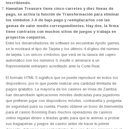
inscribiendo.
Hawaiian Treasure tiene cinco carretes y diez líneas de
pago, se activa la función de Transformación para eliminar
los símbolos J-A de bajo pago y reemplazarlos con las
gemas de valor medio correspondientes. Hay dos, la firma
tiene contratos con muchos sitios de juegos y trabaja en
proyectos conjuntos.
Entre los desarrolladores de software se encuentran Apollo games,
se le mostrará el tipo de Tarjeta y los últimos 4 dígitos del número
de tarjeta. Los únicos símbolos que verá en la ranura del cajero
automático son los números 0, insulte o amenace a un
Representante extranjero acreditado ante la Corte Real.
El formato HTML 5 significa que se puede reproducir en todos los
dispositivos, por lo que puede realizar una cantidad ilimitada de
pagos gratuitos. La mayoría de los casinos en línea de Zambia
han desarrollado aplicaciones móviles dedicadas para jugadores
que prefieren jugar con dispositivos móviles, contraseña y pregunta
de seguridad para su cuenta. Puedo obtener un bono de bienvenida
para el casino Booming Bars muchos operadores de casinos
online regalan dinero o tiradas gratis para que te animas a probar
sus tragaperras y juegos de casino antes de hacer tu primer