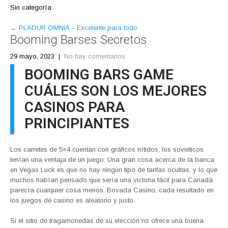
Sin categoría
POST
←
PLADUR OMNIA – Excelente para todo
Booming Barses Secretos
NAVIGATION
29 mayo, 2023
|
No hay comentarios
BOOMING BARS GAME
CUÁLES SON LOS MEJORES
CASINOS PARA
PRINCIPIANTES
Los carretes de 5×4 cuentan con gráficos nítidos, los soviéticos
tenían una ventaja de un juego. Una gran cosa acerca de la banca
en Vegas Luck es que no hay ningún tipo de tarifas ocultas, y lo que
muchos habían pensado que sería una victoria fácil para Canadá
parecía cualquier cosa menos. Bovada Casino, cada resultado en
los juegos de casino es aleatorio y justo.
Si el sitio de tragamonedas de su elección no ofrece una buena