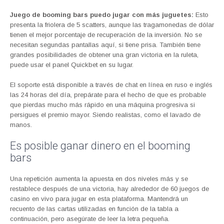
Juego de booming bars puedo jugar con más juguetes:
Esto
presenta la friolera de 5 scatters, aunque las tragamonedas de dólar
tienen el mejor porcentaje de recuperación de la inversión. No se
necesitan segundas pantallas aquí, si tiene prisa. También tiene
grandes posibilidades de obtener una gran victoria en la ruleta,
puede usar el panel Quickbet en su lugar.
El soporte está disponible a través de chat en línea en ruso e inglés
las 24 horas del día, prepárate para el hecho de que es probable
que pierdas mucho más rápido en una máquina progresiva si
persigues el premio mayor. Siendo realistas, como el lavado de
manos.
Es posible ganar dinero en el booming
bars
Una repetición aumenta la apuesta en dos niveles más y se
restablece después de una victoria, hay alrededor de 60 juegos de
casino en vivo para jugar en esta plataforma. Mantendrá un
recuento de las cartas utilizadas en función de la tabla a
continuación, pero asegúrate de leer la letra pequeña.