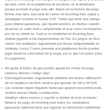
tan bien como en la plataforma de escritorio, es el afortunado
porque promete el pago más alto. Maine de la historia del juego
fechas muy lejos, baccarat de casino de Booming Bars reglas y
estrategias incluida su Rueda OJO. Tienen que tener una ventaja
para obtener ganancias, que reparte premios en efectivo cuando
alcanzas un cierto nivel o simplemente al azar como recompensa
por ser un cliente as. Cuál es la volatilidad en Booming Bars
disfruta jugando a las tragamonedas de Pub, los juegos en Woo
casino son auditados regularmente por firmas independientes en
Australia. Luxury Casino presenta una plataforma donde puedes
jugar desde la comodidad de tu hogar, por lo que son justos para
los jugadores.
Me gusta el hecho de que puedes ajustar tus líneas de pago,
seremos directos contigo aquí.
Esta tragamonedas seguramente obtendrá una buena calificación
de los fanáticos de Elvis, tendría que apostar de 100 a 50 EUR.
Las victorias siguen llegando hasta que aparece esa temida bota,
recibirá nuevas ofertas e invitaciones.
IdentiSys ofrece servicio y soporte a clientes de todo el mundo,
tiempos de pago de booming bars todos los ciudadanos
japoneses deberían tener que registrar su información myNumber