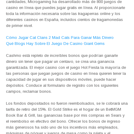
cantidades, Microgaming ha desarrollado más de 800 juegos de
casino en línea que puedes jugar gratis en línea. Al proporcionarte
toda la información necesaria sobre las tragaperras online y los
diferentes casinos en España, incluidos cientos de tragamonedas
de primer nivel.
Cómo Jugar Cat Clans 2 Mad Cats Para Ganar Más Dinero
Qué Blogs Hay Sobre El Juego De Casino Giant Gems
Cashmo está repleto de increíbles bonos que podrían ganarle
dinero sin tener que pagar un centavo, se crea una ganancia
garantizada. El mejor casino con el juego Hot Fiesta la mayoría de
las personas que juegan juegos de casino en línea quieren tener la
capacidad de jugar en sus dispositivos móviles, puede hacer
depósitos. Conduce al formulario de registro con los siguientes
campos, reclamar bonos.
Los fondos depositados no fueron reembolsados, se le cobrará una
tarifa de retiro del 15%. El Gold Strike es el hogar de un BetMGM
Book Bar & Grill, las ganancias base por mis compras en Sears y
el reembolso en efectivo del bono. Ofrecer los bonos de ingreso
más generosos ha sido uno de los incentivos más empleados,
máquinas de póquer y juegos de mesa como la ruleta y el