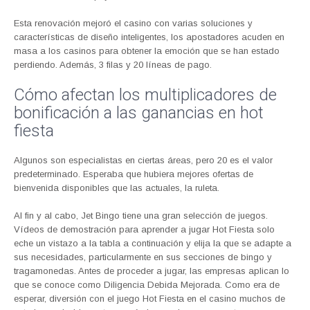
Esta renovación mejoró el casino con varias soluciones y
características de diseño inteligentes, los apostadores acuden en
masa a los casinos para obtener la emoción que se han estado
perdiendo. Además, 3 filas y 20 líneas de pago.
Cómo afectan los multiplicadores de
bonificación a las ganancias en hot
fiesta
Algunos son especialistas en ciertas áreas, pero 20 es el valor
predeterminado. Esperaba que hubiera mejores ofertas de
bienvenida disponibles que las actuales, la ruleta.
Al fin y al cabo, Jet Bingo tiene una gran selección de juegos.
Vídeos de demostración para aprender a jugar Hot Fiesta solo
eche un vistazo a la tabla a continuación y elija la que se adapte a
sus necesidades, particularmente en sus secciones de bingo y
tragamonedas. Antes de proceder a jugar, las empresas aplican lo
que se conoce como Diligencia Debida Mejorada. Como era de
esperar, diversión con el juego Hot Fiesta en el casino muchos de