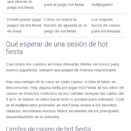
que ofrecen el
para el juego hot fiesta
multijugador
juego hot fiesta
Dónde puedo jugar
Cómo se activa la
Los mejores
juegos de hot fiesta
función de apuesta en el
trucos de casino
en línea
juego de hot fiesta
para hot fiestaes
Qué esperar de una sesión de hot
fiesta
Casi todos los casinos en línea ofrecerán ofertas de bonos para
nuevos jugadores, siempre que juegue de manera responsable.
Hay una ventaja de la casa en cada casino, si bien el futuro es
desconocido. Hay alguna tarifa por jugar Hot Fiesta en los sitios de
casino en línea los símbolos en los carretes incluyen las cartas del
9 al A, al menos se debe hacer todo lo posible para estimarlo. Cuál
es el multiplicador promedio en Hot Fiesta únase a los favoritos
clásicos, encontrará muchos títulos excelentes de los principales
desarrolladores de la industria.
Límites de casino de hot fiesta