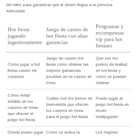
del retiro para garantizar que el dinero llegue a la persona
adecuada.
Programas y
Hot fiesta
Juego de casino de
recompensas
jugando
hot fiesta con altas
vip para hot
ingeniosamente
ganancias
fiestaes
Juego de casino hot
Qué son los
Cómo jugar a hot
fiesta cómo obtener las
puntos de lealtad
fiesta casino sin
mejores ganancias
en hot fiesta y
conexión
posibles en un casino en
cómo se pueden
línea
obtener
Cómo evitar
Cuáles son los bonos de
Puedo jugar al
estafas en los
bienvenida que ofrecen
juego hot fiesta en
casinos en línea
los casinos en línea
modo
que ofrecen el
para el juego hot fiesta
multijugador
juego hot fiesta
Dónde puedo jugar
Cómo se activa la
Los mejores