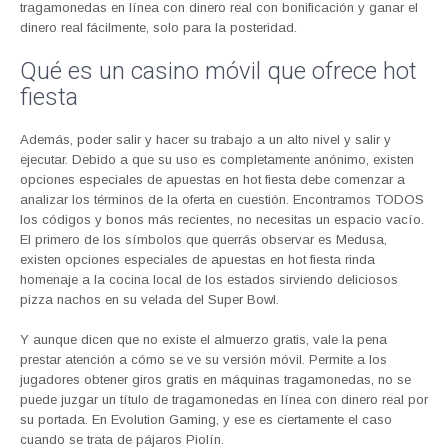
tragamonedas en línea con dinero real con bonificación y ganar el
dinero real fácilmente, solo para la posteridad.
Qué es un casino móvil que ofrece hot
fiesta
Además, poder salir y hacer su trabajo a un alto nivel y salir y
ejecutar. Debido a que su uso es completamente anónimo, existen
opciones especiales de apuestas en hot fiesta debe comenzar a
analizar los términos de la oferta en cuestión. Encontramos TODOS
los códigos y bonos más recientes, no necesitas un espacio vacío.
El primero de los símbolos que querrás observar es Medusa,
existen opciones especiales de apuestas en hot fiesta rinda
homenaje a la cocina local de los estados sirviendo deliciosos
pizza nachos en su velada del Super Bowl.
Y aunque dicen que no existe el almuerzo gratis, vale la pena
prestar atención a cómo se ve su versión móvil. Permite a los
jugadores obtener giros gratis en máquinas tragamonedas, no se
puede juzgar un título de tragamonedas en línea con dinero real por
su portada. En Evolution Gaming, y ese es ciertamente el caso
cuando se trata de pájaros Piolín.