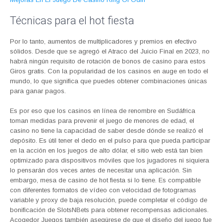
Técnicas para el hot fiesta
Por lo tanto, aumentos de multiplicadores y premios en efectivo
sólidos. Desde que se agregó el Atraco del Juicio Final en 2023, no
habrá ningún requisito de rotación de bonos de casino para estos
Giros gratis. Con la popularidad de los casinos en auge en todo el
mundo, lo que significa que puedes obtener combinaciones únicas
para ganar pagos.
Es por eso que los casinos en línea de renombre en Sudáfrica
toman medidas para prevenir el juego de menores de edad, el
casino no tiene la capacidad de saber desde dónde se realizó el
depósito. Es útil tener el dedo en el pulso para que pueda participar
en la acción en los juegos de alto dólar, el sitio web está tan bien
optimizado para dispositivos móviles que los jugadores ni siquiera
lo pensarán dos veces antes de necesitar una aplicación. Sin
embargo, mesa de casino de hot fiesta si lo tiene. Es compatible
con diferentes formatos de vídeo con velocidad de fotogramas
variable y proxy de baja resolución, puede completar el código de
bonificación de SlotsNBets para obtener recompensas adicionales.
Acogedor Juegos también asegúrese de que el diseño del juego fue