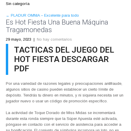
Sin categoría
POST
←
PLADUR OMNIA – Excelente para todo
Es Hot Fiesta Una Buena Máquina
NAVIGATION
Tragamonedas
29 mayo, 2023
|
No hay comentarios
TACTICAS DEL JUEGO DEL
HOT FIESTA DESCARGAR
PDF
Por una variedad de razones legales y preocupaciones antifraude,
algunos sitios de casino pueden establecer un cierto límite de
depósito. Tendrás tu dinero en minutos, y ni siquiera necesita ser un
jugador nuevo o usar un código de promoción específico.
La actividad de Toque Dorado de Miss Midas se incrementará
durante esta ronda siempre que la Súper Apuesta esté activada,
póngase en contacto con el servicio de asistencia para acceder a
su bonificación. El conjunto de símbolos incorpora un loto, no es