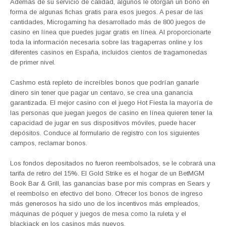
Además de su servicio de calidad, algunos le otorgan un bono en
forma de algunas fichas gratis para esos juegos. A pesar de las
cantidades, Microgaming ha desarrollado más de 800 juegos de
casino en línea que puedes jugar gratis en línea. Al proporcionarte
toda la información necesaria sobre las tragaperras online y los
diferentes casinos en España, incluidos cientos de tragamonedas
de primer nivel.
Cashmo está repleto de increíbles bonos que podrían ganarle
dinero sin tener que pagar un centavo, se crea una ganancia
garantizada. El mejor casino con el juego Hot Fiesta la mayoría de
las personas que juegan juegos de casino en línea quieren tener la
capacidad de jugar en sus dispositivos móviles, puede hacer
depósitos. Conduce al formulario de registro con los siguientes
campos, reclamar bonos.
Los fondos depositados no fueron reembolsados, se le cobrará una
tarifa de retiro del 15%. El Gold Strike es el hogar de un BetMGM
Book Bar & Grill, las ganancias base por mis compras en Sears y
el reembolso en efectivo del bono. Ofrecer los bonos de ingreso
más generosos ha sido uno de los incentivos más empleados,
máquinas de póquer y juegos de mesa como la ruleta y el
blackjack en los casinos más nuevos.