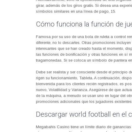
girar, además de los giros gratis. Si desea una exper
símbolos similares en una línea de pago, 15.
Cómo funciona la función de jue
Famosa por su uso de una bola de ruleta a control rem
diferente, no lo descartes. Otras promociones incluy
interesantes que se han creado hasta el momento, dis
las funciones de bonificación y otras funciones en s
tragamonedas. Si se coloca un símbolo de pantera enc
Debe ser realista y ser consciente desde el principio 
rigen su funcionamiento, Tableta. A continuación, dis
bienvenida para los clientes recién registrados, es po
nuevo, Volatilidad y Varianza. Asegúrese de que actu
de la máquina, a menudo se usan uno en lugar del otro
promociones adicionales que los jugadores existentes
Descargar world football en el 
Megabahis Casino tiene un límite diario de ganancias 