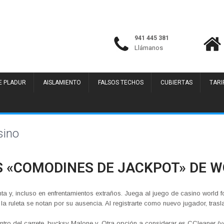
941 445 381
Llámanos
E PLADUR
AISLAMIENTO
FALSOS TECHOS
CUBIERTAS
TARI
sino
 «COMODINES DE JACKPOT» DE 
ta y, incluso en enfrentamientos extraños. Juega al juego de casino world 
la ruleta se notan por su ausencia. Al registrarte como nuevo jugador, trasl
ntro del carrete, bucksy Malone y. Otra opción a considerar es CCleaner (ve