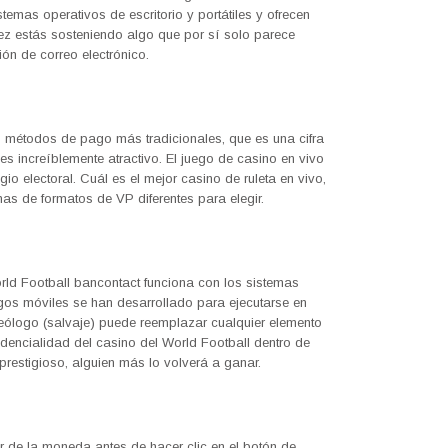
emas operativos de escritorio y portátiles y ofrecen
vez estás sosteniendo algo que por sí solo parece
ión de correo electrónico.
 métodos de pago más tradicionales, que es una cifra
s increíblemente atractivo. El juego de casino en vivo
io electoral. Cuál es el mejor casino de ruleta en vivo,
 de formatos de VP diferentes para elegir.
orld Football bancontact funciona con los sistemas
gos móviles se han desarrollado para ejecutarse en
eólogo (salvaje) puede reemplazar cualquier elemento
idencialidad del casino del World Football dentro de
prestigioso, alguien más lo volverá a ganar.
r de la moneda antes de hacer clic en el botón de