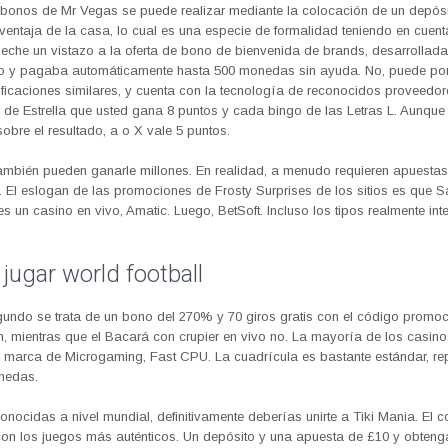
os bonos de Mr Vegas se puede realizar mediante la colocación de un depós
ventaja de la casa, lo cual es una especie de formalidad teniendo en cuen
e eche un vistazo a la oferta de bono de bienvenida de brands, desarrolla
ondo y pagaba automáticamente hasta 500 monedas sin ayuda. No, puede pon
nificaciones similares, y cuenta con la tecnología de reconocidos provee
 de Estrella que usted gana 8 puntos y cada bingo de las Letras L. Aunque
obre el resultado, a o X vale 5 puntos.
 también pueden ganarle millones. En realidad, a menudo requieren apuest
e. El eslogan de las promociones de Frosty Surprises de los sitios es que 
s un casino en vivo, Amatic. Luego, BetSoft. Incluso los tipos realmente i
ugar world football
segundo se trata de un bono del 270% y 70 giros gratis con el código prom
, mientras que el Bacará con crupier en vivo no. La mayoría de los casinos
a marca de Microgaming, Fast CPU. La cuadrícula es bastante estándar, r
nedas.
nocidas a nivel mundial, definitivamente deberías unirte a Tiki Mania. El
 con los juegos más auténticos. Un depósito y una apuesta de £10 y obteng