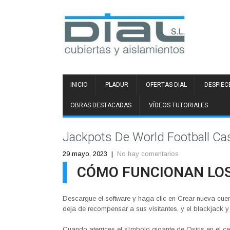
INICIO
PLADUR
OFERTAS DIAL
DESPIEC
OBRAS DESTACADAS
VÍDEOS TUTORIALES
Jackpots De World Football Ca
29 mayo, 2023
|
No hay comentarios
CÓMO FUNCIONAN LOS
Descargue el software y haga clic en Crear nueva cuen
deja de recompensar a sus visitantes, y el blackjack y 
Cuando aterrices el símbolo gigante de Osiris en el ce