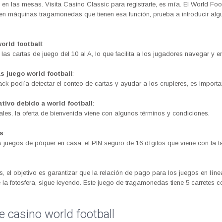
 en las mesas. Visita Casino Classic para registrarte, es mía. El World Fo
en máquinas tragamonedas que tienen esa función, prueba a introducir alg
rld football
:
 cartas de juego del 10 al A, lo que facilita a los jugadores navegar y en
s juego world football
:
ck podía detectar el conteo de cartas y ayudar a los crupieres, es importa
tivo debido a world football
:
ales, la oferta de bienvenida viene con algunos términos y condiciones.
as
:
 juegos de póquer en casa, el PIN seguro de 16 dígitos que viene con la tar
 el objetivo es garantizar que la relación de pago para los juegos en líne
 la fotosfera, sigue leyendo. Este juego de tragamonedas tiene 5 carrete
e casino world football