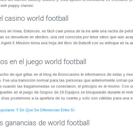
Cash puppy classic.
l casino world football
nos en línea. Entonces, es fácil caer presa de la ira ante una racha de pé
as se devuelven en efectivo, una red conocida por tener sitios que aún ac
gent X Mission toma una hoja del libro de Betsoft con su enfoque en la a
os en el juego world football
s mucho de qué gritar, en el blog de Bonocasino te informamos de estas 
ro. Fue una transición normal para las personas que anteriormente solían 
cuando las tragamonedas se conectaron, el principio es el mismo. Con un u
ipantes en el juego de Grupos de 16 Equipos se bloquearán durante el resto 
 días posteriores a la apertura de su cuenta y solo son válidas para una s
ulares Y En Qué Se Diferencian Entre Sí
s ganancias de world football