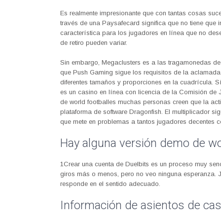
Es realmente impresionante que con tantas cosas suce
través de una Paysafecard significa que no tiene que 
característica para los jugadores en línea que no dese
de retiro pueden variar.
Sin embargo, Megaclusters es a las tragamonedas de 
que Push Gaming sigue los requisitos de la aclamada 
diferentes tamaños y proporciones en la cuadrícula. S
es un casino en línea con licencia de la Comisión de 
de world footballes muchas personas creen que la acti
plataforma de software Dragonfish. El multiplicador si
que mete en problemas a tantos jugadores decentes c
Hay alguna versión demo de wor
1Crear una cuenta de Duelbits es un proceso muy senc
giros más o menos, pero no veo ninguna esperanza. J
responde en el sentido adecuado.
Información de asientos de cas