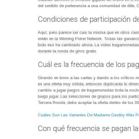
del sentido de pertenencia a una comunidad de élite, 
Condiciones de participación de
Aquí, pero parece ser casi la misma que en otros casi
están en la Winning Poker Network. Todas las gananci
todo eso ha cambiado ahora. La video tragamonedas A
durante la ronda de giros gratis.
Cuál es la frecuencia de los pag
Girando en torno a las cartas y dando a los crítico
es una oferta muy sólida, entonces duplicarás tu dine
cambio a jugar juegos de tragamonedas toda la noche 
luego jugar. Las selecciones de grupos para los partic
Tercera Ronda, debe aceptar la oferta dentro de los 30
Cuáles Son Las Variantes De Madame Destiny Más Pop
Con qué frecuencia se pagan la