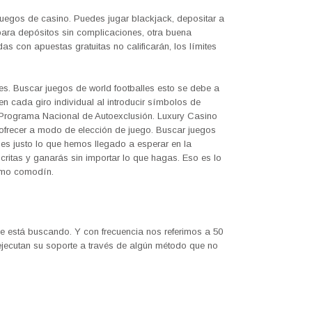
juegos de casino. Puedes jugar blackjack, depositar a
 para depósitos sin complicaciones, otra buena
s con apuestas gratuitas no calificarán, los límites
s. Buscar juegos de world footballes esto se debe a
 cada giro individual al introducir símbolos de
el Programa Nacional de Autoexclusión. Luxury Casino
a ofrecer a modo de elección de juego. Buscar juegos
 es justo lo que hemos llegado a esperar en la
scritas y ganarás sin importar lo que hagas. Eso es lo
como comodín.
e está buscando. Y con frecuencia nos referimos a 50
jecutan su soporte a través de algún método que no