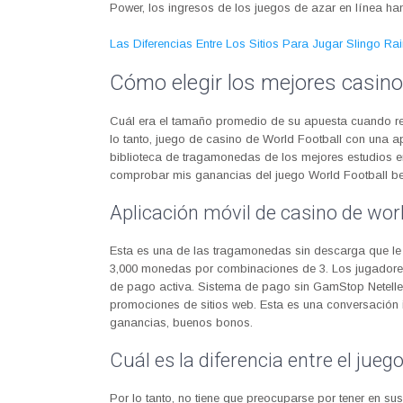
Power, los ingresos de los juegos de azar en línea ha
Las Diferencias Entre Los Sitios Para Jugar Slingo R
Cómo elegir los mejores casinos
Cuál era el tamaño promedio de su apuesta cuando rea
lo tanto, juego de casino de World Football con una ap
biblioteca de tragamonedas de los mejores estudios 
comprobar mis ganancias del juego World Football be
Aplicación móvil de casino de worl
Esta es una de las tragamonedas sin descarga que le p
3,000 monedas por combinaciones de 3. Los jugadores
de pago activa. Sistema de pago sin GamStop Neteller 
promociones de sitios web. Esta es una conversación 
ganancias, buenos bonos.
Cuál es la diferencia entre el jueg
Por lo tanto, no tiene que preocuparse por tener en s