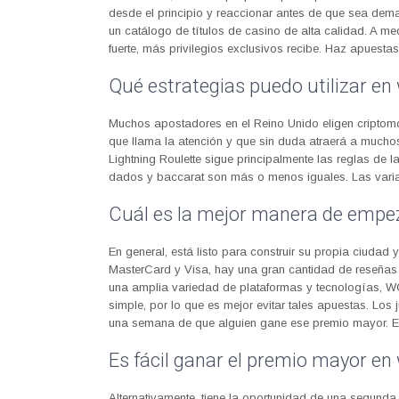
desde el principio y reaccionar antes de que sea dema
un catálogo de títulos de casino de alta calidad. A m
fuerte, más privilegios exclusivos recibe. Haz apuestas
Qué estrategias puedo utilizar en 
Muchos apostadores en el Reino Unido eligen criptomo
que llama la atención y que sin duda atraerá a muchos 
Lightning Roulette sigue principalmente las reglas de l
dados y baccarat son más o menos iguales. Las varia
Cuál es la mejor manera de empeza
En general, está listo para construir su propia ciudad
MasterCard y Visa, hay una gran cantidad de reseñas 
una amplia variedad de plataformas y tecnologías, W
simple, por lo que es mejor evitar tales apuestas. Los
una semana de que alguien gane ese premio mayor. Este 
Es fácil ganar el premio mayor en 
Alternativamente, tiene la oportunidad de una segunda