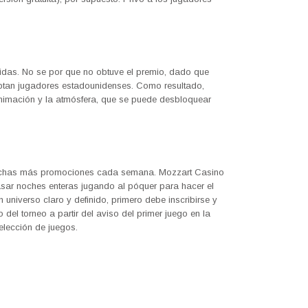
rdidas. No se por que no obtuve el premio, dado que
eptan jugadores estadounidenses. Como resultado,
nimación y la atmósfera, que se puede desbloquear
y muchas más promociones cada semana. Mozzart Casino
pasar noches enteras jugando al póquer para hacer el
niverso claro y definido, primero debe inscribirse y
del torneo a partir del aviso del primer juego en la
elección de juegos.