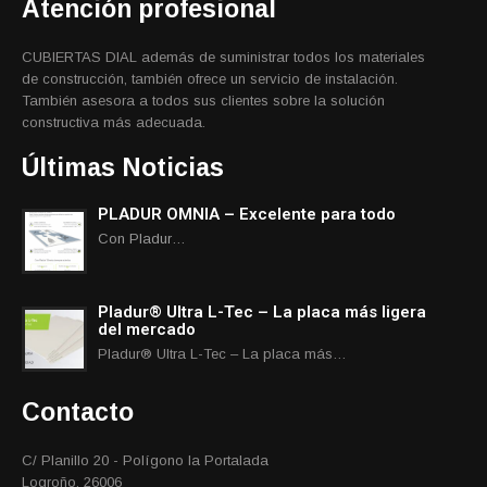
Atención profesional
CUBIERTAS DIAL además de suministrar todos los materiales
de construcción, también ofrece un servicio de instalación.
También asesora a todos sus clientes sobre la solución
constructiva más adecuada.
Últimas Noticias
PLADUR OMNIA – Excelente para todo
Con Pladur…
Pladur® Ultra L-Tec – La placa más ligera
del mercado
Pladur® Ultra L-Tec – La placa más…
Contacto
C/ Planillo 20 - Polígono la Portalada
Logroño, 26006