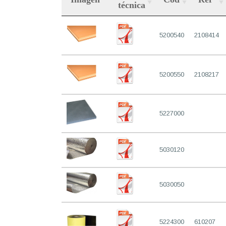
técnica
5200540
2108414
5200550
2108217
5227000
5030120
5030050
5224300
610207