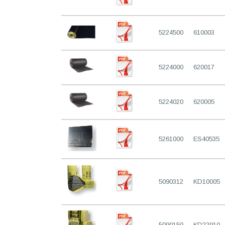
5224500
610003
5224000
620017
5224020
620005
5261000
ES40535
5090312
KD10005
5090150
KD22910