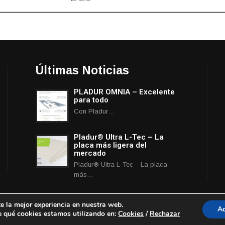
Últimas Noticias
PLADUR OMNIA – Excelente
para todo
Con Pladur…
Pladur® Ultra L-Tec – La
placa más ligera del
mercado
Pladur® Ultra L-Tec – La placa
más…
e la mejor experiencia en nuestra web.
Ac
 qué cookies estamos utilizando en:
Cookies
/
Rechazar