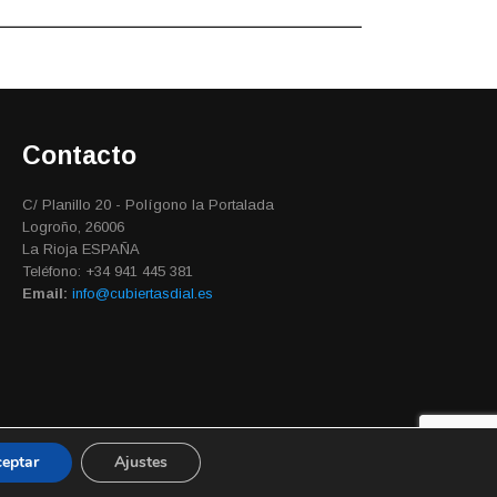
Contacto
C/ Planillo 20 - Polígono la Portalada
Logroño, 26006
La Rioja ESPAÑA
Teléfono: +34 941 445 381
Email:
info@cubiertasdial.es
eptar
Ajustes
Aviso Legal
|
Cookies