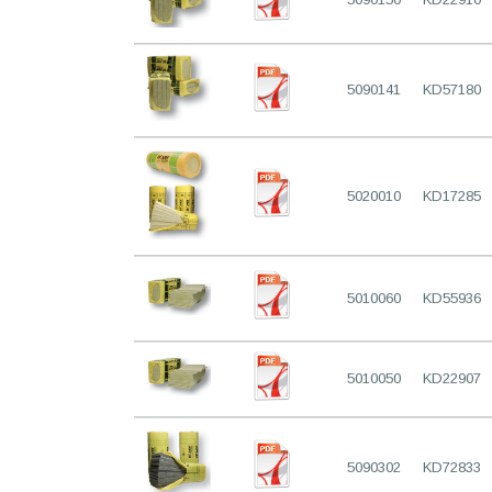
5090141
KD57180
5020010
KD17285
5010060
KD55936
5010050
KD22907
5090302
KD72833