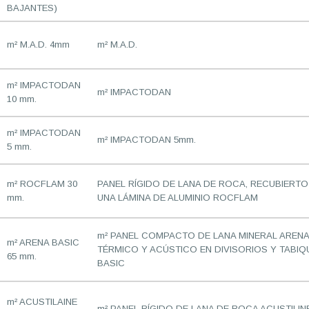
BAJANTES)
m² M.A.D. 4mm
m² M.A.D.
m² IMPACTODAN
m² IMPACTODAN
10 mm.
m² IMPACTODAN
m² IMPACTODAN 5mm.
5 mm.
m² ROCFLAM 30
PANEL RÍGIDO DE LANA DE ROCA, RECUBIERT
mm.
UNA LÁMINA DE ALUMINIO ROCFLAM
m² PANEL COMPACTO DE LANA MINERAL ARENA
m² ARENA BASIC
TÉRMICO Y ACÚSTICO EN DIVISORIOS Y TAB
65 mm.
BASIC
m² ACUSTILAINE
m² PANEL RÍGIDO DE LANA DE ROCA ACUSTILIN