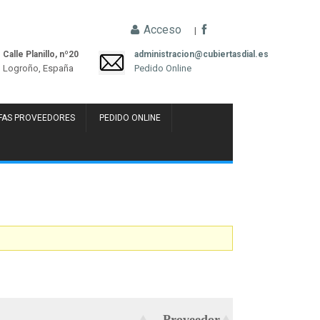
Acceso
|
Calle Planillo, nº20
administracion@cubiertasdial.es
Logroño, España
Pedido Online
FAS PROVEEDORES
PEDIDO ONLINE
Proveedor