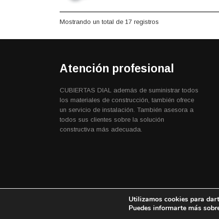
Mostrando un total de 17 registros
Atención profesional
CUBIERTAS DIAL además de suministrar todos
los materiales de construcción, también ofrece
un servicio de instalación. También asesora a
todos sus clientes sobre la solución
constructiva más adecuada.
Utilizamos cookies para dart
® Cubiertas Dial 2026
Puedes informarte más sobre