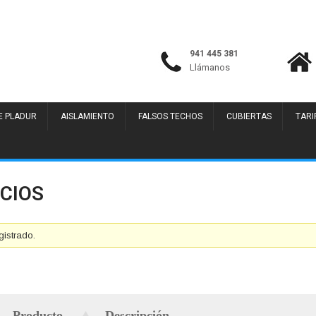
941 445 381
Llámanos
E PLADUR
AISLAMIENTO
FALSOS TECHOS
CUBIERTAS
TARI
ICIOS
gistrado.
Producto
Descripción